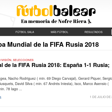
En memoria de Nofre Riera
FÚTBOL SALA
MÁS FÚTBOL
RESULTADOS
pa Mundial de la FIFA Rusia 2018
IVISIÓN
,
SELECCIONES
 de la FIFA Rusia 2018: España 1-1 Rusia;
gea, Nacho Rodriguez ( min. 69 Diego Carvajal), Gerard Piquer, Sergi
usquets, David Silva ( min. 67 Andrés Iniesta), Isco, Marco Asensio (
n. 78 Iago ...
a
1 DE JULIO DE