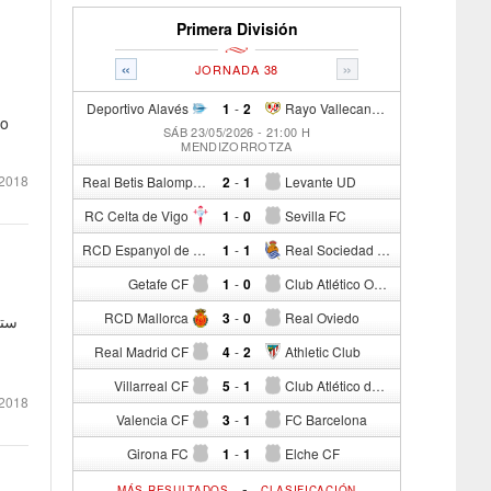
Primera División
«
»
JORNADA 38
Deportivo Alavés
1
-
2
Rayo Vallecano de Madrid
co
SÁB 23/05/2026 - 21:00 H
MENDIZORROTZA
2018
Real Betis Balompié
2
-
1
Levante UD
RC Celta de Vigo
1
-
0
Sevilla FC
RCD Espanyol de Barcelona
1
-
1
Real Sociedad de Fútbol
Getafe CF
1
-
0
Club Atlético Osasuna
RCD Mallorca
3
-
0
Real Oviedo
Real Madrid CF
4
-
2
Athletic Club
Villarreal CF
5
-
1
Club Atlético de Madrid
2018
Valencia CF
3
-
1
FC Barcelona
Girona FC
1
-
1
Elche CF
-
MÁS RESULTADOS
CLASIFICACIÓN