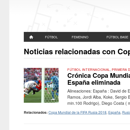
FÚTBOL
FEMENINO
FÚTBOL BASE
Noticias relacionadas con Co
FÚTBOL INTERNACIONAL
,
PRIMERA D
Crónica Copa Mundial
España eliminada
Alineaciones: España : David de E
Ramos, Jordi Alba, Koke, Sergio B
min.100 Rodrigo), Diego Costa ( mi
Relacionados:
Copa Mundial de la FIFA Rusia 2018
,
España
,
Rusi