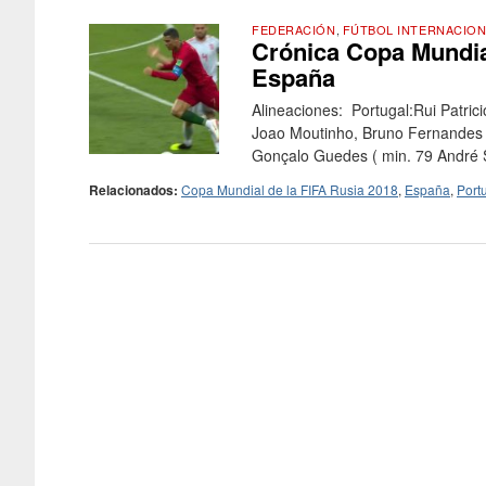
FEDERACIÓN
,
FÚTBOL INTERNACION
Crónica Copa Mundial
España
Alineaciones: Portugal:Rui Patric
Joao Moutinho, Bruno Fernandes (
Gonçalo Guedes ( min. 79 André Si
Relacionados:
Copa Mundial de la FIFA Rusia 2018
,
España
,
Port