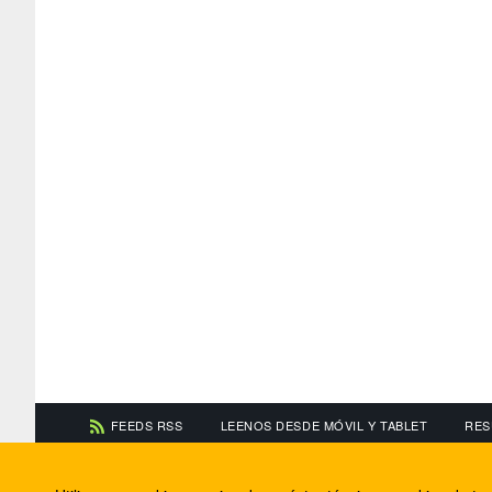
FEEDS RSS
LEENOS DESDE MÓVIL Y TABLET
RES
CONTACTA CON NOSOTROS
ACERCA DE NOSOTR