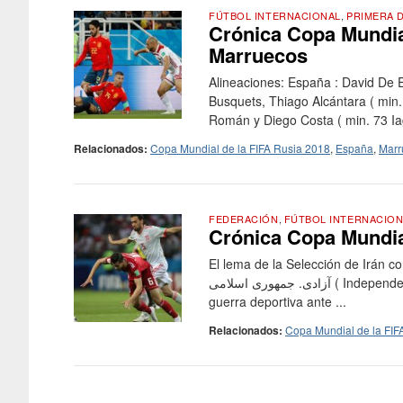
FÚTBOL INTERNACIONAL
,
PRIMERA D
Crónica Copa Mundial
Marruecos
Alineaciones: España : David De E
Busquets, Thiago Alcántara ( min. 
Román y Diego Costa ( min. 73 Iag
Relacionados:
Copa Mundial de la FIFA Rusia 2018
,
España
,
Marr
FEDERACIÓN
,
FÚTBOL INTERNACION
Crónica Copa Mundial
El lema de la Selección de Irán con
آزادی. جمهوری اسلامی ( Independencia, Unión y libertad para la Republica Islámica.) pero su hacha de
guerra deportiva ante ...
Relacionados:
Copa Mundial de la FIF