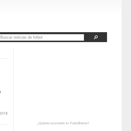
o
 2018
¿Quieres anunciarte en FutbolBalear?