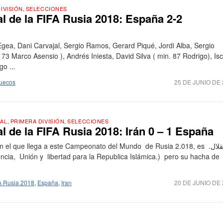
IVISIÓN
,
SELECCIONES
 de la FIFA Rusia 2018: España 2-2
gea, Dani Carvajal, Sergio Ramos, Gerard Piqué, Jordi Alba, Sergio
73 Marco Asensio ), Andrés Iniesta, David Silva ( min. 87 Rodrigo), Is
o ...
uecos
25 DE JUNIO DE 
AL
,
PRIMERA DIVISIÓN
,
SELECCIONES
 de la FIFA Rusia 2018: Irán 0 – 1 España
 el que llega a este Campeonato del Mundo de Rusia 2.018, es ستقلال.
A Rusia 2018
,
España
,
Iran
20 DE JUNIO DE 