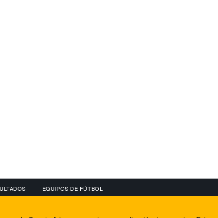
ULTADOS
EQUIPOS DE FÚTBOL
OS
CONECTA CON NOSOTROS
OTROS SERVICIO