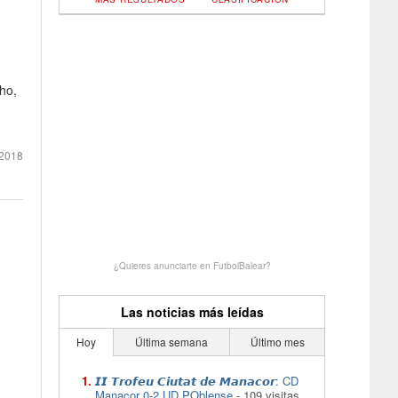
ho,
2018
¿Quieres anunciarte en FutbolBalear?
Las noticias más leídas
Hoy
Última semana
Último mes
𝙄𝙄 𝙏𝙧𝙤𝙛𝙚𝙪 𝘾𝙞𝙪𝙩𝙖𝙩 𝙙𝙚 𝙈𝙖𝙣𝙖𝙘𝙤𝙧: CD
Manacor 0-2 UD POblense
- 109 visitas