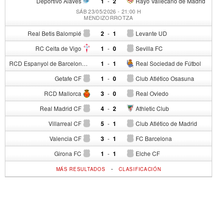
Deportivo Alavés
1
-
2
Rayo Vallecano de Madrid
SÁB 23/05/2026 - 21:00 H
MENDIZORROTZA
Real Betis Balompié
2
-
1
Levante UD
RC Celta de Vigo
1
-
0
Sevilla FC
RCD Espanyol de Barcelona
1
-
1
Real Sociedad de Fútbol
Getafe CF
1
-
0
Club Atlético Osasuna
RCD Mallorca
3
-
0
Real Oviedo
Real Madrid CF
4
-
2
Athletic Club
Villarreal CF
5
-
1
Club Atlético de Madrid
Valencia CF
3
-
1
FC Barcelona
Girona FC
1
-
1
Elche CF
-
MÁS RESULTADOS
CLASIFICACIÓN