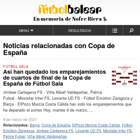
En memoria de Nofre Riera
MENÚ
RESULTADOS
Noticias relacionadas con Copa de
España
FÚTBOL SALA
Así han quedado los emparejamientos
de cuartos de final de la Copa de
España de Fútbol Sala
Jimbee Cartagena FS - Viña Albali Valdepeñas, Palma
Futsal - Movistar Inter FS, Levante UD FS - Fútbol Emotion Zaragoza y
Barça - ElPozo Murcia Costa Cálida han sido los emparejamientos que
ha deparado el sorteo Hoy, martes 9 de marzo, ...
9 de marzo de 2021
Relacionados:
Barça
,
Copa de España
,
ElPozo Murcia Costa Cálida
,
Fútbol
Emotion Zaragoza
,
Jimbee Cartagena FS
,
Levante UD FS
,
Movistar Inter FS
,
Palma Futsal
,
Viña Albali Valdepeñas