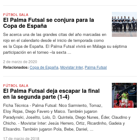
FÚTBOL SALA
El Palma Futsal se conjura para la
Copa de España
Se acerca una de las grandes citas del año marcadas en
rojo en el calendario desde el inicio de temporada como
es la Copa de España. El Palma Futsal vivirá en Málaga su séptima
participación en el torneo –la sexta ...
2 de marzo de 2020
Relacionados:
Copa de España
,
Movistar Inter
,
Palma Futsal
FÚTBOL SALA
El Palma Futsal deja escapar la final
en la segunda parte (1-4)
Ficha Técnica - Palma Futsal: Nico Sarmiento, Tomaz,
Eloy Rojas, Diego Favero y Maico. También jugaron
Paradynski, Joselito, Lolo, D. Quintela, Diego Nunes, Éder, Claudino y
Chicho. - Movistar Inter: Jesús Herrero, Ortiz, Ricardinho, Gadeia y
Elisandro. También jugaron Pola, Bebe, Daniel, ...
17 de marzo de 2018