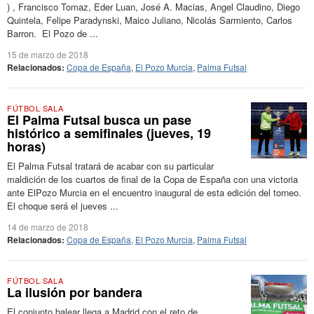
) , Francisco Tomaz, Eder Luan, José A. Macias, Angel Claudino, Diego
Quintela, Felipe Paradynski, Maico Juliano, Nicolás Sarmiento, Carlos
Barron. El Pozo de ...
15 de marzo de 2018
Relacionados:
Copa de España
,
El Pozo Murcia
,
Palma Futsal
FÚTBOL SALA
El Palma Futsal busca un pase
histórico a semifinales (jueves, 19
horas)
El Palma Futsal tratará de acabar con su particular
maldición de los cuartos de final de la Copa de España con una victoria
ante ElPozo Murcia en el encuentro inaugural de esta edición del torneo.
El choque será el jueves ...
14 de marzo de 2018
Relacionados:
Copa de España
,
El Pozo Murcia
,
Palma Futsal
FÚTBOL SALA
La ilusión por bandera
El conjunto balear llega a Madrid con el reto de