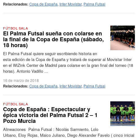
Relacionados:
Copa de España
,
Inter Movistar
,
Palma Futsal
FÚTBOL SALA
El Palma Futsal sueña con colarse en
la final de la Copa de España (sábado,
18 horas)
El Palma Futsal quiere seguir escribiendo historia en
esta edición de la Copa de España y tratará de superar al Movistar Inter
en el WiZink Center de Madrid para colarse en la gran final del torneo (18
horas). Antonio Vadillo ...
16 de marzo de 2018
Relacionados:
Copa de España
,
Inter Movistar
,
Palma Futsal
FÚTBOL SALA
Copa de España : Espectacular y
épica victoria del Palma Futsal 2 – 1
Pozo Murcia
Alineaciones Palma Futsal : Nicolás Sarmiento, Lolo
Urbano, Eloy Rojas, Maico Juliano, Diego Alexander Favelo ( cinco inicial