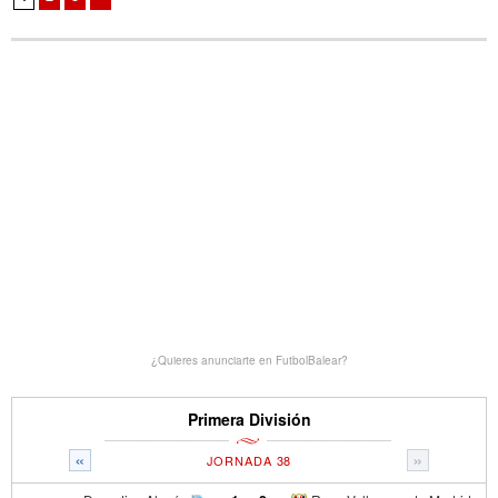
¿Quieres anunciarte en FutbolBalear?
Primera División
«
»
JORNADA 38