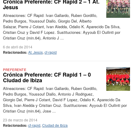
Crónica Preferente: CF Rapid 2 – 1 At.
Jesus
Alineaciones: CF Rapid: Ivan Gallardo, Ruben Gordillo,
Pedro Burgos, Youssouf Diallo, Giorgio Del, Alberto
Salazar, Pierre J Cotant, Ivan Aledda, Odalio K. Aparecido Da Silva,
Cristian Cruz y David F Lopez. Sustituciones: Ayyoub El Ouilinti por
Cristian Cruz (min.64), Antonio J ...
6 de abril de 2014
Relacionados:
At. Jesús
,
cf-rapid
PREFERENTE
Crónica Preferente: CF Rapid 1 – 0
Ciudad de Ibiza
Alineaciones: CF Rapid: Ivan Gallardo, Ruben Gordillo,
Pedro Burgos, Youssouf Diallo, Antonio J Rodriguez,
Giorgio Del, Pierre J Cotant, David F Lopez, Odalio K. Aparecido Da
Silva, Ivan Aledda y Cristian Cruz. Sustituciones: Ayyoub El Ouilinti por
Cristian Cruz (min.64), Jose ...
23 de marzo de 2014
Relacionados:
cf-rapid
,
Ciudad de Ibiza