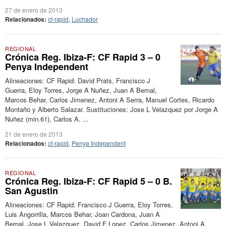
27 de enero de 2013
Relacionados:
cf-rapid
,
Luchador
REGIONAL
Crónica Reg. Ibiza-F: CF Rapid 3 – 0
Penya Independent
Alineaciones: CF Rapid: David Prats, Francisco J
Guerra, Eloy Torres, Jorge A Nuñez, Juan A Bernal,
Marcos Behar, Carlos Jimenez, Antoni A Serra, Manuel Cortes, Ricardo
Montaño y Alberto Salazar. Sustituciones: Jose L Velazquez por Jorge A
Nuñez (min.61), Carlos A. ...
21 de enero de 2013
Relacionados:
cf-rapid
,
Penya Independent
REGIONAL
Crónica Reg. Ibiza-F: CF Rapid 5 – 0 B.
San Agustin
Alineaciones: CF Rapid: Francisco J Guerra, Eloy Torres,
Luis Angorrilla, Marcos Behar, Joan Cardona, Juan A
Bernal, Jose L Velazquez, David F Lopez, Carlos Jimenez, Antoni A