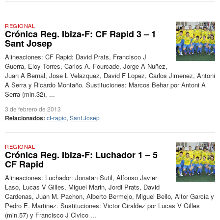
REGIONAL
Crónica Reg. Ibiza-F: CF Rapid 3 – 1
Sant Josep
Alineaciones: CF Rapid: David Prats, Francisco J
Guerra, Eloy Torres, Carlos A. Fourcade, Jorge A Nuñez,
Juan A Bernal, Jose L Velazquez, David F Lopez, Carlos Jimenez, Antoni
A Serra y Ricardo Montaño. Sustituciones: Marcos Behar por Antoni A
Serra (min.32), ...
3 de febrero de 2013
Relacionados:
cf-rapid
,
Sant Josep
REGIONAL
Crónica Reg. Ibiza-F: Luchador 1 – 5
CF Rapid
Alineaciones: Luchador: Jonatan Sutil, Alfonso Javier
Laso, Lucas V Gilles, Miguel Marin, Jordi Prats, David
Cardenas, Juan M. Pachon, Alberto Bermejo, Miguel Bello, Aitor Garcia y
Pedro E. Martinez. Sustituciones: Victor Giraldez por Lucas V Gilles
(min.57) y Francisco J Civico ...