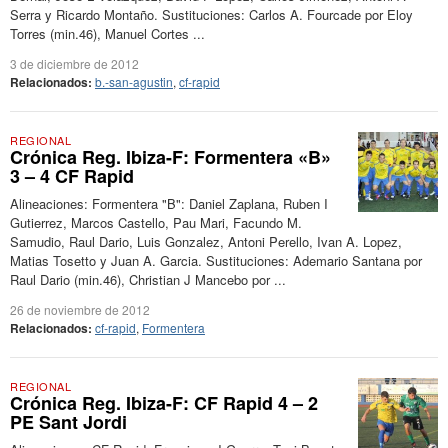
Serra y Ricardo Montaño. Sustituciones: Carlos A. Fourcade por Eloy
Torres (min.46), Manuel Cortes ...
3 de diciembre de 2012
Relacionados:
b.-san-agustin
,
cf-rapid
REGIONAL
Crónica Reg. Ibiza-F: Formentera «B»
3 – 4 CF Rapid
Alineaciones: Formentera "B": Daniel Zaplana, Ruben I
Gutierrez, Marcos Castello, Pau Mari, Facundo M.
Samudio, Raul Dario, Luis Gonzalez, Antoni Perello, Ivan A. Lopez,
Matias Tosetto y Juan A. Garcia. Sustituciones: Ademario Santana por
Raul Dario (min.46), Christian J Mancebo por ...
26 de noviembre de 2012
Relacionados:
cf-rapid
,
Formentera
REGIONAL
Crónica Reg. Ibiza-F: CF Rapid 4 – 2
PE Sant Jordi