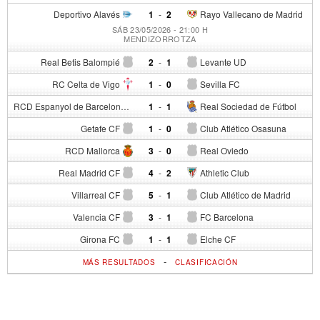
Deportivo Alavés
1
-
2
Rayo Vallecano de Madrid
SÁB 23/05/2026 - 21:00 H
MENDIZORROTZA
Real Betis Balompié
2
-
1
Levante UD
RC Celta de Vigo
1
-
0
Sevilla FC
RCD Espanyol de Barcelona
1
-
1
Real Sociedad de Fútbol
Getafe CF
1
-
0
Club Atlético Osasuna
RCD Mallorca
3
-
0
Real Oviedo
Real Madrid CF
4
-
2
Athletic Club
Villarreal CF
5
-
1
Club Atlético de Madrid
Valencia CF
3
-
1
FC Barcelona
Girona FC
1
-
1
Elche CF
-
MÁS RESULTADOS
CLASIFICACIÓN