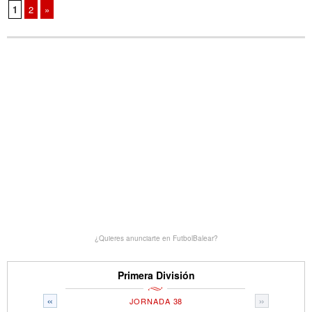
1
2
»
¿Quieres anunciarte en FutbolBalear?
Primera División
«
»
JORNADA 38