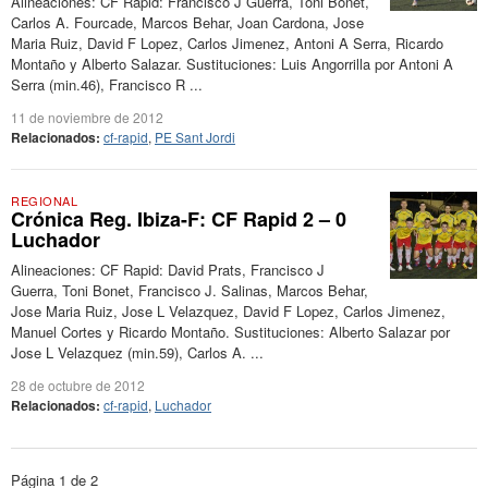
Alineaciones: CF Rapid: Francisco J Guerra, Toni Bonet,
Carlos A. Fourcade, Marcos Behar, Joan Cardona, Jose
Maria Ruiz, David F Lopez, Carlos Jimenez, Antoni A Serra, Ricardo
Montaño y Alberto Salazar. Sustituciones: Luis Angorrilla por Antoni A
Serra (min.46), Francisco R ...
11 de noviembre de 2012
Relacionados:
cf-rapid
,
PE Sant Jordi
REGIONAL
Crónica Reg. Ibiza-F: CF Rapid 2 – 0
Luchador
Alineaciones: CF Rapid: David Prats, Francisco J
Guerra, Toni Bonet, Francisco J. Salinas, Marcos Behar,
Jose Maria Ruiz, Jose L Velazquez, David F Lopez, Carlos Jimenez,
Manuel Cortes y Ricardo Montaño. Sustituciones: Alberto Salazar por
Jose L Velazquez (min.59), Carlos A. ...
28 de octubre de 2012
Relacionados:
cf-rapid
,
Luchador
Página 1 de 2