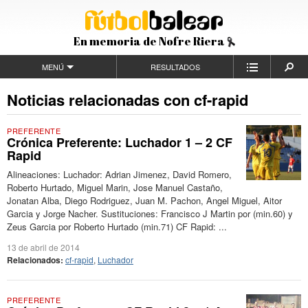
En memoria de Nofre Riera
MENÚ
RESULTADOS
Noticias relacionadas con cf-rapid
PREFERENTE
Crónica Preferente: Luchador 1 – 2 CF
Rapid
Alineaciones: Luchador: Adrian Jimenez, David Romero,
Roberto Hurtado, Miguel Marin, Jose Manuel Castaño,
Jonatan Alba, Diego Rodriguez, Juan M. Pachon, Angel Miguel, Aitor
Garcia y Jorge Nacher. Sustituciones: Francisco J Martin por (min.60) y
Zeus Garcia por Roberto Hurtado (min.71) CF Rapid: ...
13 de abril de 2014
Relacionados:
cf-rapid
,
Luchador
PREFERENTE