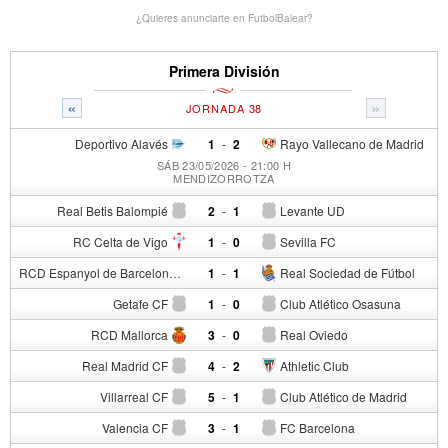
¿Quieres anunciarte en FutbolBalear?
Primera División
«
»
JORNADA 38
Deportivo Alavés
1
-
2
Rayo Vallecano de Madrid
SÁB 23/05/2026 - 21:00 H
MENDIZORROTZA
Real Betis Balompié
2
-
1
Levante UD
RC Celta de Vigo
1
-
0
Sevilla FC
RCD Espanyol de Barcelona
1
-
1
Real Sociedad de Fútbol
Getafe CF
1
-
0
Club Atlético Osasuna
RCD Mallorca
3
-
0
Real Oviedo
Real Madrid CF
4
-
2
Athletic Club
Villarreal CF
5
-
1
Club Atlético de Madrid
Valencia CF
3
-
1
FC Barcelona