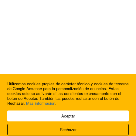
Utilizamos cookies propias de carácter técnico y cookies de terceros
de Google Adsense para la personalización de anuncios. Estas
cookies solo se activarán si las consientes expresamente con el
botón de Aceptar. También las puedes rechazar con el botón de
Rechazar.
Más información
.
© 2009 - 2026 Soluciones Corporativas IP, SL.
Aceptar
Todos los derechos reservados.
Rechazar
Aviso legal
Cookies
Acerca de nosotros
Contacto
Anúnciate en
FútbolBalear