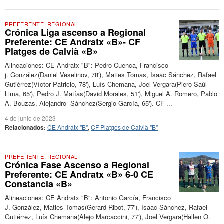
PREFERENTE
,
REGIONAL
Crónica Liga ascenso a Regional
Preferente: CE Andratx «B»- CF
Platges de Calvià «B»
Alineaciones: CE Andratx "B": Pedro Cuenca, Francisco
j. González(Daniel Veselinov, 78'), Maties Tomas, Isaac Sánchez, Rafael
Gutiérrez(Víctor Patricio, 78'), Luís Chemana, Joel Vergara(Piero Saúl
Lima, 65'), Pedro J. Matías(David Morales, 51'), Miguel A. Romero, Pablo
A. Bouzas, Alejandro Sánchez(Sergio García, 65'). CF ...
4 de junio de 2023
Relacionados:
CE Andratx "B"
,
CF Platges de Calvià "B"
PREFERENTE
,
REGIONAL
Crónica Fase Ascenso a Regional
Preferente: CE Andratx «B» 6-0 CE
Constancia «B»
Alineaciones: CE Andratx "B": Antonio García, Francisco
J. González, Maties Tomas(Gerard Ribot, 77'), Isaac Sánchez, Rafael
Gutiérrez, Luís Chemana(Alejo Marcaccini, 77'), Joel Vergara(Hallen O.