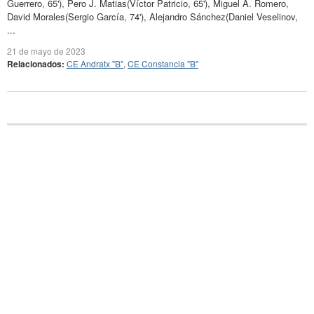
Guerrero, 65'), Pero J. Matias(Víctor Patricio, 65'), Miguel A. Romero,
David Morales(Sergio García, 74'), Alejandro Sánchez(Daniel Veselinov,
...
21 de mayo de 2023
Relacionados:
CE Andratx "B"
,
CE Constancia "B"