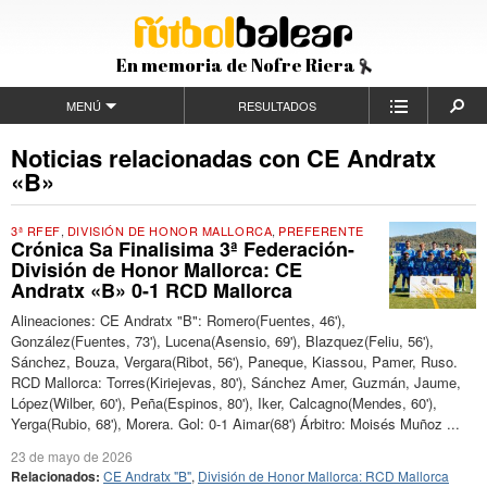
En memoria de Nofre Riera
MENÚ
RESULTADOS
Noticias relacionadas con CE Andratx
«B»
3ª RFEF
,
DIVISIÓN DE HONOR MALLORCA
,
PREFERENTE
Crónica Sa Finalisima 3ª Federación-
División de Honor Mallorca: CE
Andratx «B» 0-1 RCD Mallorca
Alineaciones: CE Andratx "B": Romero(Fuentes, 46'),
González(Fuentes, 73'), Lucena(Asensio, 69'), Blazquez(Feliu, 56'),
Sánchez, Bouza, Vergara(Ribot, 56'), Paneque, Kiassou, Pamer, Ruso.
RCD Mallorca: Torres(Kiriejevas, 80'), Sánchez Amer, Guzmán, Jaume,
López(Wilber, 60'), Peña(Espinos, 80'), Iker, Calcagno(Mendes, 60'),
Yerga(Rubio, 68'), Morera. Gol: 0-1 Aimar(68') Árbitro: Moisés Muñoz ...
23 de mayo de 2026
Relacionados:
CE Andratx "B"
,
División de Honor Mallorca: RCD Mallorca