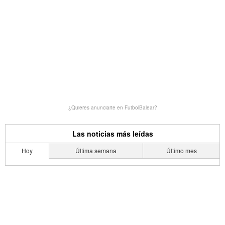
¿Quieres anunciarte en FutbolBalear?
Las noticias más leídas
Hoy
Última semana
Último mes