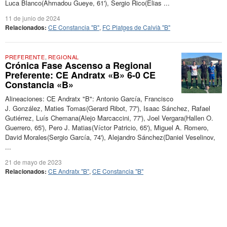
Luca Blanco(Ahmadou Gueye, 61'), Sergio Rico(Elias ...
11 de junio de 2024
Relacionados:
CE Constancia "B"
,
FC Platges de Calvià "B"
PREFERENTE
,
REGIONAL
Crónica Fase Ascenso a Regional
Preferente: CE Andratx «B» 6-0 CE
Constancia «B»
Alineaciones: CE Andratx "B": Antonio García, Francisco
J. González, Maties Tomas(Gerard Ribot, 77'), Isaac Sánchez, Rafael
Gutiérrez, Luís Chemana(Alejo Marcaccini, 77'), Joel Vergara(Hallen O.
Guerrero, 65'), Pero J. Matias(Víctor Patricio, 65'), Miguel A. Romero,
David Morales(Sergio García, 74'), Alejandro Sánchez(Daniel Veselinov,
...
21 de mayo de 2023
Relacionados:
CE Andratx "B"
,
CE Constancia "B"