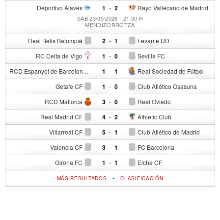
Deportivo Alavés
1
-
2
Rayo Vallecano de Madrid
SÁB 23/05/2026 - 21:00 H
MENDIZORROTZA
Real Betis Balompié
2
-
1
Levante UD
RC Celta de Vigo
1
-
0
Sevilla FC
RCD Espanyol de Barcelona
1
-
1
Real Sociedad de Fútbol
Getafe CF
1
-
0
Club Atlético Osasuna
RCD Mallorca
3
-
0
Real Oviedo
Real Madrid CF
4
-
2
Athletic Club
Villarreal CF
5
-
1
Club Atlético de Madrid
Valencia CF
3
-
1
FC Barcelona
Girona FC
1
-
1
Elche CF
-
MÁS RESULTADOS
CLASIFICACIÓN