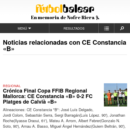
En memoria de Nofre Riera
MENÚ
RESULTADOS
Noticias relacionadas con CE Constancia
«B»
REGIONAL
Crónica Final Copa FFIB Regional
Mallorca: CE Constancia «B» 0-2 FC
Platges de Calvià «B»
Alineaciones: CE Constancia "B": José Luís Delgado,
Jordi Colom, Sebastián Serra, Sergi Barragán(Luís López. 90'), Jonathan
Roche(Ilyasse Draoui, 61'), Mateu A. Arrom, Albert Febrer(Gonzalo N.
Soto, 90'), Arnau A. Basso, Miguel Ángel Hernández(Guiem Beltrán, 90'),