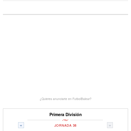
¿Quieres anunciarte en FutbolBalear?
Primera División
«
»
JORNADA 38