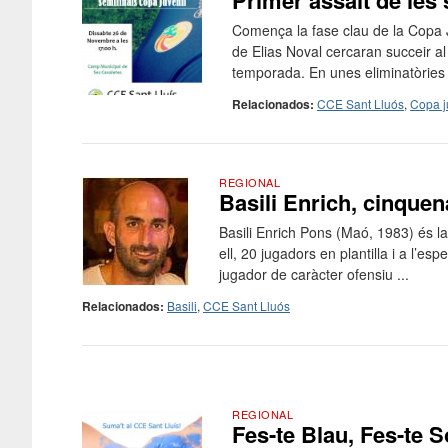
Primer assalt de les
Comença la fase clau de la Copa Ju
de Elias Noval cercaran succeir a
temporada. En unes eliminatòries 
Relacionados:
CCE Sant Lluós
,
Copa j
REGIONAL
Basili Enrich, cinquen
Basili Enrich Pons (Maó, 1983) és l
ell, 20 jugadors en plantilla i a l’es
jugador de caràcter ofensiu ...
Relacionados:
Basili
,
CCE Sant Lluós
REGIONAL
Fes-te Blau, Fes-te S