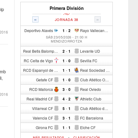
Primera División
uip
«
»
JORNADA 38
Deportivo Alavés
1
-
2
Rayo Vallecano de Madrid
2016
SÁB 23/05/2026 - 21:00 H
MENDIZORROTZA
Real Betis Balompié
2
-
1
Levante UD
RC Celta de Vigo
1
-
0
Sevilla FC
RCD Espanyol de Barcelona
1
-
1
Real Sociedad de Fútbol
amb
i,
Getafe CF
1
-
0
Club Atlético Osasuna
RCD Mallorca
3
-
0
Real Oviedo
 2016
Real Madrid CF
4
-
2
Athletic Club
Villarreal CF
5
-
1
Club Atlético de Madrid
Valencia CF
3
-
1
FC Barcelona
Girona FC
1
-
1
Elche CF
-
MÁS RESULTADOS
CLASIFICACIÓN