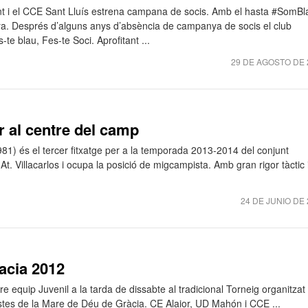
nt i el CCE Sant Lluís estrena campana de socis. Amb el hasta #SomBl
a. Després d’alguns anys d’absència de campanya de socis el club
e blau, Fes-te Soci. Aprofitant ...
29 DE AGOSTO DE 
er al centre del camp
81) és el tercer fitxatge per a la temporada 2013-2014 del conjunt
At. Villacarlos i ocupa la posició de migcampista. Amb gran rigor tàctic 
24 DE JUNIO DE 
acia 2012
e equip Juvenil a la tarda de dissabte al tradicional Torneig organitzat
tes de la Mare de Déu de Gràcia. CE Alaior, UD Mahón i CCE ...