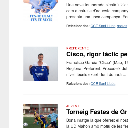
Una nova temporada s’està inicia
com a estrella d’aquesta campany
presenta una nova campanya, Fes-t
Relacionados:
CCE Sant Lluós
,
socios
PREFERENTE
Cisco, rigor tàctic p
Francisco García “Cisco” (Maó, 19
Regional Preferent. Procedeix del 
nivell tècnic excel · lent donarà ...
Relacionados:
CCE Sant Lluós
JUVENIL
Torneig Festes de Gr
Bona imatge la que ofereix el nostr
la UD Mahón amb motiu de les fes