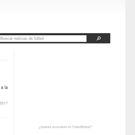
 a la
2017
¿Quieres anunciarte en FutbolBalear?