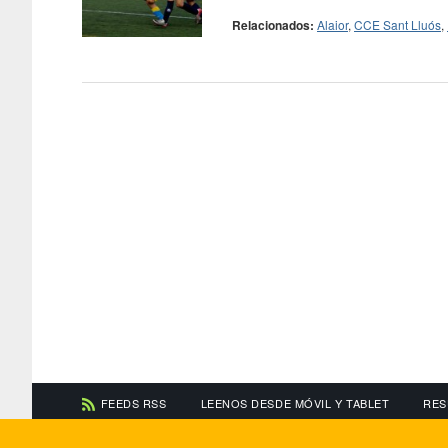
Relacionados:
Alaior
,
CCE Sant Lluós
,
FEEDS RSS
LEENOS DESDE MÓVIL Y TABLET
RES