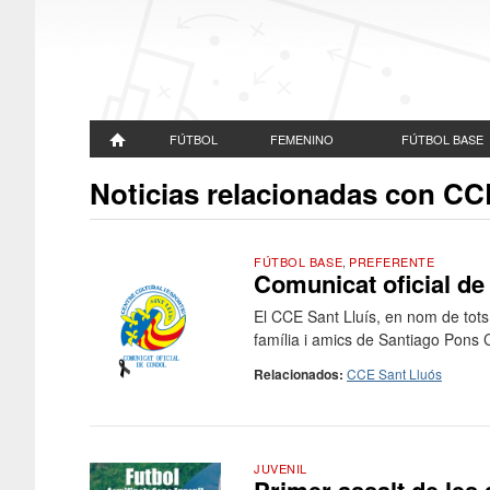
FÚTBOL
FEMENINO
FÚTBOL BASE
Noticias relacionadas con CC
FÚTBOL BASE
,
PREFERENTE
Comunicat oficial de
El CCE Sant Lluís, en nom de tots 
família i amics de Santiago Pons C
Relacionados:
CCE Sant Lluós
JUVENIL