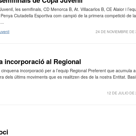
 semifinals de Copa Juvenil
venil, les semifinals, CD Menorca B, At. Villacarlos B, CE Alaior i l’eq
l Penya Ciutadella Esportiva com campió de la primera competició de la
...
uvenil
24 DE NOVIEMBRE DE 
a incorporació al Regional
a cinquena incorporació per a l’equip Regional Preferent que acumula 
pera dels últims moviments que es realitzen des de la nostra Entitat. Basil
12 DE JULIO DE
oci