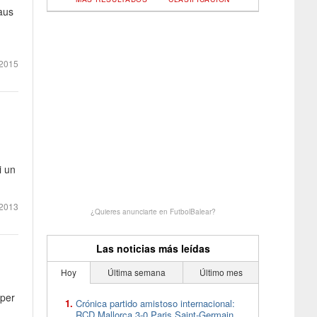
aus
2015
i un
2013
¿Quieres anunciarte en FutbolBalear?
Las noticias más leídas
Hoy
Última semana
Último mes
 per
Crónica partido amistoso internacional:
RCD Mallorca 3-0 Paris Saint-Germain