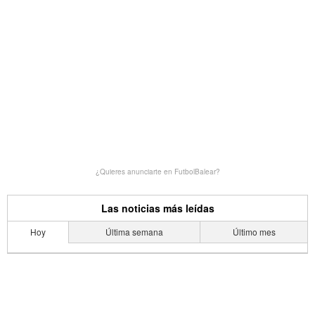
¿Quieres anunciarte en FutbolBalear?
Las noticias más leídas
Hoy
Última semana
Último mes