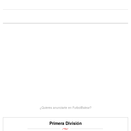
¿Quieres anunciarte en FutbolBalear?
Primera División