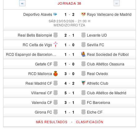
«
»
JORNADA 38
Deportivo Alavés
1
-
2
Rayo Vallecano de Madrid
SÁB 23/05/2026 - 21:00 H
MENDIZORROTZA
Real Betis Balompié
2
-
1
Levante UD
RC Celta de Vigo
1
-
0
Sevilla FC
RCD Espanyol de Barcelona
1
-
1
Real Sociedad de Fútbol
Getafe CF
1
-
0
Club Atlético Osasuna
RCD Mallorca
3
-
0
Real Oviedo
Real Madrid CF
4
-
2
Athletic Club
Villarreal CF
5
-
1
Club Atlético de Madrid
Valencia CF
3
-
1
FC Barcelona
Girona FC
1
-
1
Elche CF
-
MÁS RESULTADOS
CLASIFICACIÓN