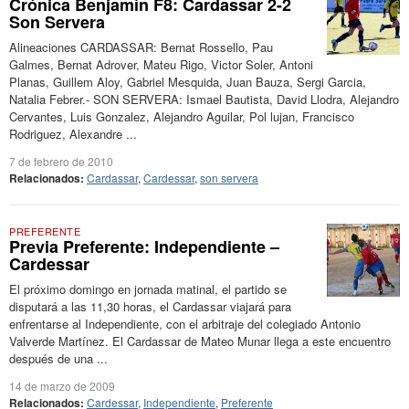
Crónica Benjamín F8: Cardassar 2-2
Son Servera
Alineaciones CARDASSAR: Bernat Rossello, Pau
Galmes, Bernat Adrover, Mateu Rigo, Victor Soler, Antoni
Planas, Guillem Aloy, Gabriel Mesquida, Juan Bauza, Sergi Garcia,
Natalia Febrer.- SON SERVERA: Ismael Bautista, David Llodra, Alejandro
Cervantes, Luis Gonzalez, Alejandro Aguilar, Pol lujan, Francisco
Rodriguez, Alexandre ...
7 de febrero de 2010
Relacionados:
Cardassar
,
Cardessar
,
son servera
PREFERENTE
Previa Preferente: Independiente –
Cardessar
El próximo domingo en jornada matinal, el partido se
disputará a las 11,30 horas, el Cardassar viajará para
enfrentarse al Independiente, con el arbitraje del colegiado Antonio
Valverde Martínez. El Cardassar de Mateo Munar llega a este encuentro
después de una ...
14 de marzo de 2009
Relacionados:
Cardessar
,
Independiente
,
Preferente