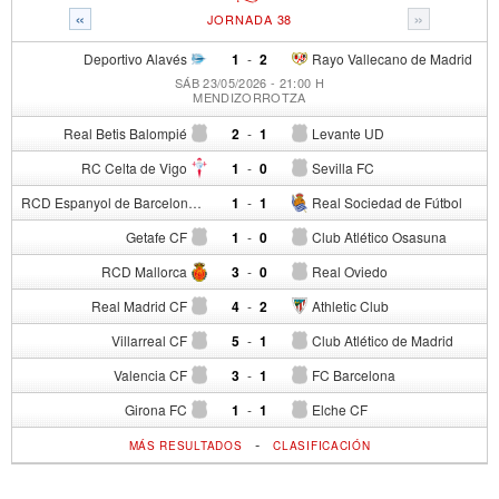
«
»
JORNADA 38
Deportivo Alavés
1
-
2
Rayo Vallecano de Madrid
SÁB 23/05/2026 - 21:00 H
MENDIZORROTZA
Real Betis Balompié
2
-
1
Levante UD
RC Celta de Vigo
1
-
0
Sevilla FC
RCD Espanyol de Barcelona
1
-
1
Real Sociedad de Fútbol
Getafe CF
1
-
0
Club Atlético Osasuna
RCD Mallorca
3
-
0
Real Oviedo
Real Madrid CF
4
-
2
Athletic Club
Villarreal CF
5
-
1
Club Atlético de Madrid
Valencia CF
3
-
1
FC Barcelona
Girona FC
1
-
1
Elche CF
-
MÁS RESULTADOS
CLASIFICACIÓN