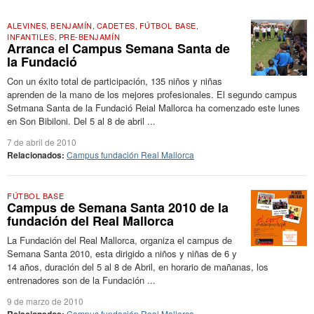
ALEVINES
,
BENJAMÍN
,
CADETES
,
FÚTBOL BASE
,
INFANTILES
,
PRE-BENJAMÍN
Arranca el Campus Semana Santa de
la Fundació
Con un éxito total de participación, 135 niños y niñas
aprenden de la mano de los mejores profesionales. El segundo campus
Setmana Santa de la Fundació Reial Mallorca ha comenzado este lunes
en Son Bibiloni. Del 5 al 8 de abril ...
7 de abril de 2010
Relacionados:
Campus fundación Real Mallorca
FÚTBOL BASE
Campus de Semana Santa 2010 de la
fundación del Real Mallorca
La Fundación del Real Mallorca, organiza el campus de
Semana Santa 2010, esta dirigido a niños y niñas de 6 y
14 años, duración del 5 al 8 de Abril, en horario de mañanas, los
entrenadores son de la Fundación ...
9 de marzo de 2010
Campus fundación Real Mallorca