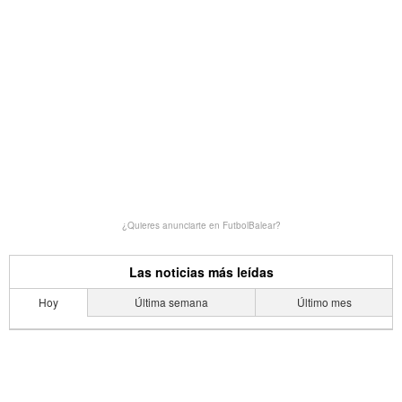
¿Quieres anunciarte en FutbolBalear?
Las noticias más leídas
Hoy
Última semana
Último mes