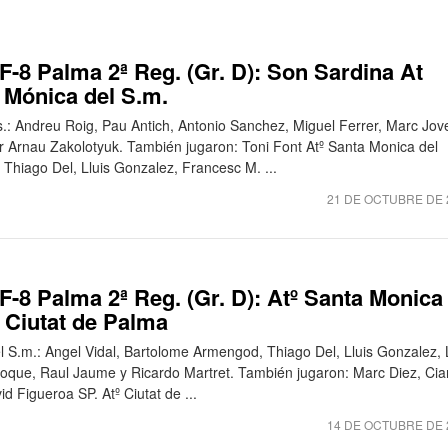
-8 Palma 2ª Reg. (Gr. D): Son Sardina At
a Mónica del S.m.
s.: Andreu Roig, Pau Antich, Antonio Sanchez, Miguel Ferrer, Marc Jove
tor Arnau Zakolotyuk. También jugaron: Toni Font Atº Santa Monica del
 Thiago Del, Lluis Gonzalez, Francesc M. ...
21 DE OCTUBRE DE 
-8 Palma 2ª Reg. (Gr. D): Atº Santa Monica
º Ciutat de Palma
l S.m.: Angel Vidal, Bartolome Armengod, Thiago Del, Lluis Gonzalez, 
oque, Raul Jaume y Ricardo Martret. También jugaron: Marc Diez, Cia
d Figueroa SP. Atº Ciutat de ...
14 DE OCTUBRE DE 