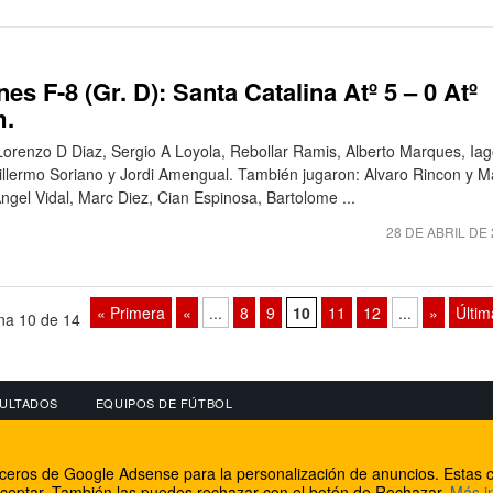
s F-8 (Gr. D): Santa Catalina Atº 5 – 0 Atº
m.
 Lorenzo D Diaz, Sergio A Loyola, Rebollar Ramis, Alberto Marques, Ia
llermo Soriano y Jordi Amengual. También jugaron: Alvaro Rincon y M
ngel Vidal, Marc Diez, Cian Espinosa, Bartolome ...
28 DE ABRIL DE
« Primera
«
...
8
9
10
11
12
...
»
Últim
na 10 de 14
ULTADOS
EQUIPOS DE FÚTBOL
OS
CONECTA CON NOSOTROS
OTROS SERVICIO
erceros de Google Adsense para la personalización de anuncios. Estas c
lear
Facebook
Internet Rural Mal
ceptar. También las puedes rechazar con el botón de Rechazar.
Más i