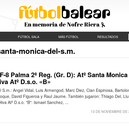
En memoria de Nofre Riera
FÚTBOL SALA
MÁS FÚTBOL
RESULTADOS
santa-monica-del-s.m.
-8 Palma 2ª Reg. (Gr. D): Atº Santa Monica
iva Atº D.s.o. «B»
l S.m.: Angel Vidal, Luis Armengod, Marc Diez, Cian Espinosa, Bartol
que, David Figueroa y Raul Jaume. También jugaron: Thiago Del, Llu
va Atº D.s.o. "B": Ismael Sanchez, ...
13 DE NOVIEMBRE DE 