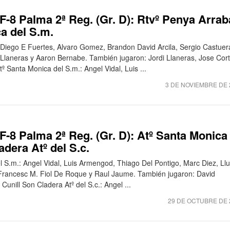
-8 Palma 2ª Reg. (Gr. D): Rtvº Penya Arrab
ca del S.m.
 Diego E Fuertes, Alvaro Gomez, Brandon David Arcila, Sergio Castuer
Llaneras y Aaron Bernabe. También jugaron: Jordi Llaneras, Jose Cort
º Santa Monica del S.m.: Angel Vidal, Luis ...
3 DE NOVIEMBRE DE 
-8 Palma 2ª Reg. (Gr. D): Atº Santa Monica
adera Atº del S.c.
l S.m.: Angel Vidal, Luis Armengod, Thiago Del Pontigo, Marc Diez, Llu
rancesc M. Fiol De Roque y Raul Jaume. También jugaron: David
Cunill Son Cladera Atº del S.c.: Angel ...
29 DE OCTUBRE DE 