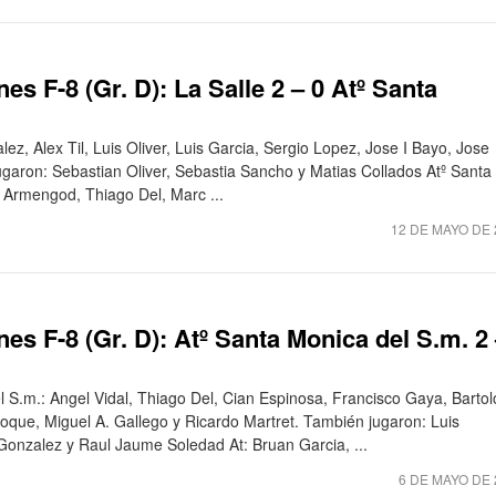
s F-8 (Gr. D): La Salle 2 – 0 Atº Santa
lez, Alex Til, Luis Oliver, Luis Garcia, Sergio Lopez, Jose I Bayo, Jose
garon: Sebastian Oliver, Sebastia Sancho y Matias Collados Atº Santa
s Armengod, Thiago Del, Marc ...
12 DE MAYO DE 
es F-8 (Gr. D): Atº Santa Monica del S.m. 2
l S.m.: Angel Vidal, Thiago Del, Cian Espinosa, Francisco Gaya, Barto
que, Miguel A. Gallego y Ricardo Martret. También jugaron: Luis
Gonzalez y Raul Jaume Soledad At: Bruan Garcia, ...
6 DE MAYO DE 