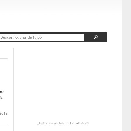
ome
is
2012
¿Quieres anunciarte en FutbolBalear?