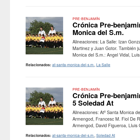
PRE-BENJAMÍN
Crónica Pre-benjamine
Monica del S.m.
Alineaciones: La Salle: Izan Gonza
Martinez y Juan Gotor. También ju
Monica del S.m.: Angel Vidal, Lui
Relacionados:
at-santa-monica-del-s.m.
,
La Salle
PRE-BENJAMÍN
Crónica Pre-benjamin
5 Soledad At
Alineaciones: Atº Santa Monica de
Armengod, Francesc M. Fiol De Ro
Armengod, David Figueroa, Lluis 
Relacionados:
at-santa-monica-del-s.m.
,
Soledad At