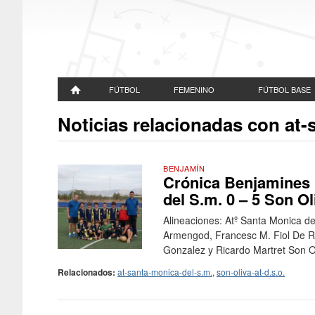
FÚTBOL
FEMENINO
FÚTBOL BASE
Noticias relacionadas con at-
BENJAMÍN
Crónica Benjamines F
del S.m. 0 – 5 Son Ol
Alineaciones: Atº Santa Monica de
Armengod, Francesc M. Fiol De Ro
Gonzalez y Ricardo Martret Son Oli
Relacionados:
at-santa-monica-del-s.m.
,
son-oliva-at-d.s.o.