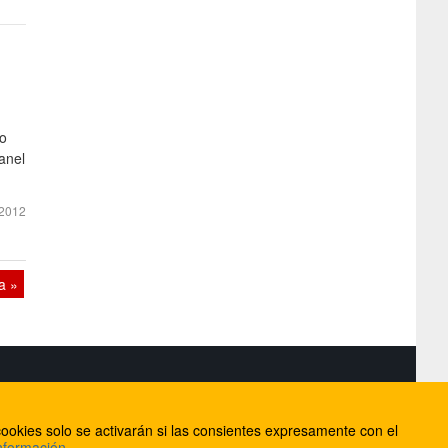
go
anel
 2012
a »
S
ookies solo se activarán si las consientes expresamente con el
lorca
nformación
.