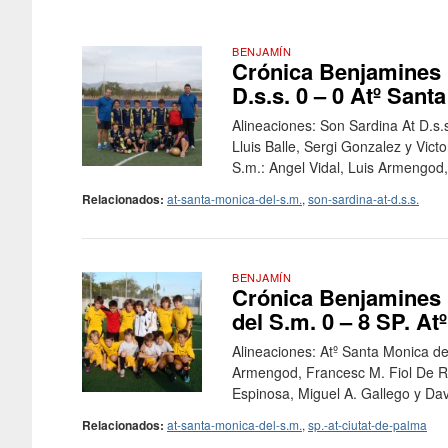
BENJAMÍN
Crónica Benjamines F
D.s.s. 0 – 0 Atº Sant
Alineaciones: Son Sardina At D.s.
Lluis Balle, Sergi Gonzalez y Vic
S.m.: Angel Vidal, Luis Armengod,
Relacionados:
at-santa-monica-del-s.m.
,
son-sardina-at-d.s.s.
BENJAMÍN
Crónica Benjamines F
del S.m. 0 – 8 SP. At
Alineaciones: Atº Santa Monica de
Armengod, Francesc M. Fiol De R
Espinosa, Miguel A. Gallego y Davi
Relacionados:
at-santa-monica-del-s.m.
,
sp.-at-ciutat-de-palma