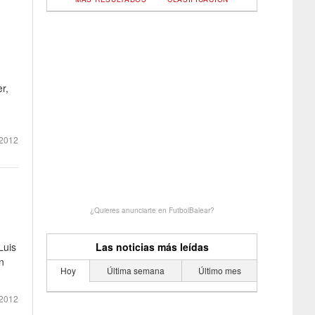
r,
2012
¿Quieres anunciarte en FutbolBalear?
Luis
Las noticias más leídas
n
Hoy
Última semana
Último mes
2012