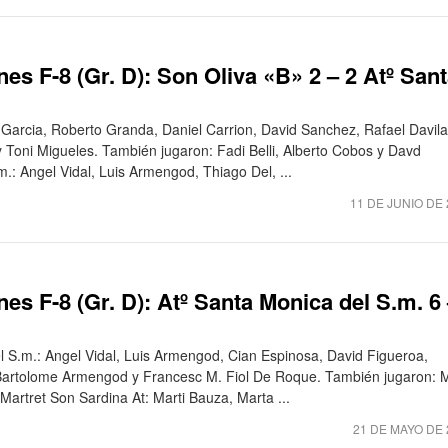
es F-8 (Gr. D): Son Oliva «B» 2 – 2 Atº San
i Garcia, Roberto Granda, Daniel Carrion, David Sanchez, Rafael Davila
 Toni Migueles. También jugaron: Fadi Belli, Alberto Cobos y Davd
: Angel Vidal, Luis Armengod, Thiago Del, ...
11 DE JUNIO DE 
es F-8 (Gr. D): Atº Santa Monica del S.m. 6
l S.m.: Angel Vidal, Luis Armengod, Cian Espinosa, David Figueroa,
 Bartolome Armengod y Francesc M. Fiol De Roque. También jugaron: 
Martret Son Sardina At: Marti Bauza, Marta ...
21 DE MAYO DE 