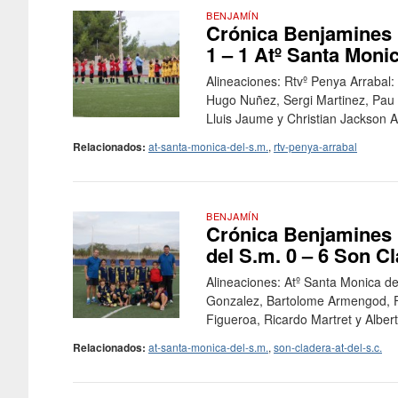
BENJAMÍN
Crónica Benjamines F
1 – 1 Atº Santa Moni
Alineaciones: Rtvº Penya Arrabal:
Hugo Nuñez, Sergi Martinez, Pau 
Lluis Jaume y Christian Jackson At
Relacionados:
at-santa-monica-del-s.m.
,
rtv-penya-arrabal
BENJAMÍN
Crónica Benjamines F
del S.m. 0 – 6 Son Cl
Alineaciones: Atº Santa Monica de
Gonzalez, Bartolome Armengod, F
Figueroa, Ricardo Martret y Albert 
Relacionados:
at-santa-monica-del-s.m.
,
son-cladera-at-del-s.c.