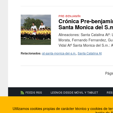
PRE-BENJAMÍN
Crónica Pre-benjamine
Santa Monica del S.
Alineaciones: Santa Catalina Atº:
Morata, Fernando Fernandez, Gui
Vidal Atº Santa Monica del S.m.: A
Relacionados:
at-santa-monica-del-s.m.
,
Santa Catalina At
Pági
FEEDS RSS
LEENOS DESDE MÓVIL Y TABLET
RES
CONTACTA CON NOSOTROS
ACERCA DE NOSOTR
Utilizamos cookies propias de carácter técnico y cookies de t
Información de contacto
El equipo de FútbolBa
botón de A