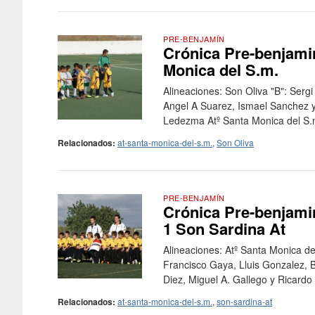
PRE-BENJAMÍN
Crónica Pre-benjamin
Monica del S.m.
Alineaciones: Son Oliva "B": Serg
Angel A Suarez, Ismael Sanchez y
Ledezma Atº Santa Monica del S.m.
Relacionados:
at-santa-monica-del-s.m.
,
Son Oliva
PRE-BENJAMÍN
Crónica Pre-benjamin
1 Son Sardina At
Alineaciones: Atº Santa Monica de
Francisco Gaya, Lluis Gonzalez,
Diez, Miguel A. Gallego y Ricardo 
Relacionados:
at-santa-monica-del-s.m.
,
son-sardina-at