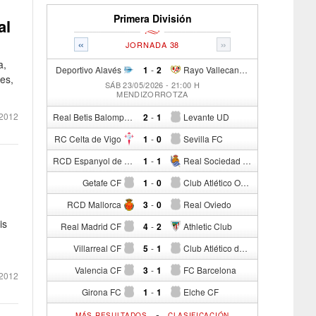
Primera División
al
«
»
JORNADA 38
a,
Deportivo Alavés
1
-
2
Rayo Vallecano de Madrid
es,
SÁB 23/05/2026 - 21:00 H
MENDIZORROTZA
2012
Real Betis Balompié
2
-
1
Levante UD
RC Celta de Vigo
1
-
0
Sevilla FC
RCD Espanyol de Barcelona
1
-
1
Real Sociedad de Fútbol
Getafe CF
1
-
0
Club Atlético Osasuna
RCD Mallorca
3
-
0
Real Oviedo
is
Real Madrid CF
4
-
2
Athletic Club
Villarreal CF
5
-
1
Club Atlético de Madrid
Valencia CF
3
-
1
FC Barcelona
2012
Girona FC
1
-
1
Elche CF
-
MÁS RESULTADOS
CLASIFICACIÓN