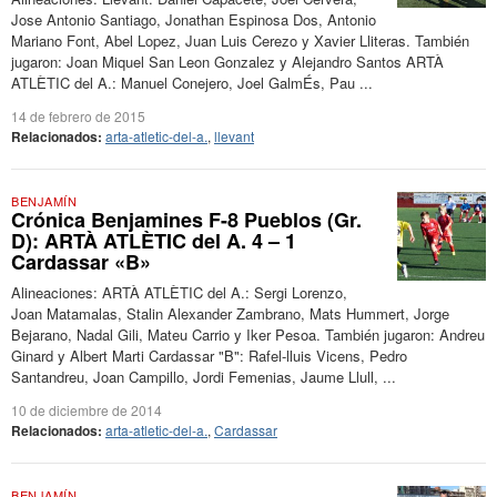
Jose Antonio Santiago, Jonathan Espinosa Dos, Antonio
Mariano Font, Abel Lopez, Juan Luis Cerezo y Xavier Lliteras. También
jugaron: Joan Miquel San Leon Gonzalez y Alejandro Santos ARTÀ
ATLÈTIC del A.: Manuel Conejero, Joel GalmÉs, Pau ...
14 de febrero de 2015
Relacionados:
arta-atletic-del-a.
,
llevant
BENJAMÍN
Crónica Benjamines F-8 Pueblos (Gr.
D): ARTÀ ATLÈTIC del A. 4 – 1
Cardassar «B»
Alineaciones: ARTÀ ATLÈTIC del A.: Sergi Lorenzo,
Joan Matamalas, Stalin Alexander Zambrano, Mats Hummert, Jorge
Bejarano, Nadal Gili, Mateu Carrio y Iker Pesoa. También jugaron: Andreu
Ginard y Albert Marti Cardassar "B": Rafel-lluis Vicens, Pedro
Santandreu, Joan Campillo, Jordi Femenias, Jaume Llull, ...
10 de diciembre de 2014
Relacionados:
arta-atletic-del-a.
,
Cardassar
BENJAMÍN