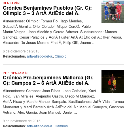
BENJAMÍN
Crónica Benjamines Pueblos (Gr. C):
Olimpic 3 – 3 ArtÀ AtlÈtic del A.
Alineaciones: Olimpic: Tomeu Pol, Iago Mendes,
SebastiÀ Gomila, Oriol Obrador, Miquel CerdÓ, Pablo
Martin Vargas, Joan Alcalde y Gerard Adrover. Sustituciones: Marcos
Sanchez, Cesar Palacios y AdriÀ Fuster ArtÀ AtlÈtic del A.: Iker Pesoa,
Alexandro De Jesus Moreno FinalÉ, Felip Gili, Jaume ...
6 de diciembre de 2015
Relacionados:
arta-atletic-del-a.
,
Olimpic
PRE-BENJAMÍN
Crónica Pre-benjamines Mallorca (Gr.
C): Campos 2 – 6 ArtÀ AtlÈtic del A.
Alineaciones: Campos: Joan Ribas, Joan Corbalan, Xavi
Roig, Ivan Miralles, Alejandro Castro, Diego M Marquez,
AdriÀ Fluxa y Marcio Manuel Sampaio. Sustituciones: JuliÀ Vidal, Tomeu
Monserrat y MartÍ Barcelo ArtÀ AtlÈtic del A.: Manuel Conejero, Giacomo
Vetrano, Alex Garcia, Joan Manuel, Daniel ...
9 de noviembre de 2015
Relacionados:
arta-atletic-del-a.
,
Campos