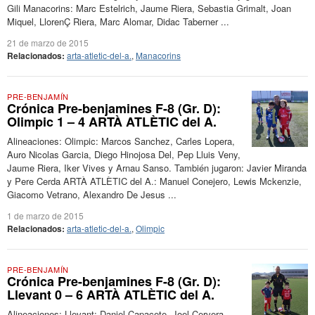
Gili Manacorins: Marc Estelrich, Jaume Riera, Sebastia Grimalt, Joan
Miquel, LlorenÇ Riera, Marc Alomar, Didac Taberner ...
21 de marzo de 2015
Relacionados:
arta-atletic-del-a.
,
Manacorins
PRE-BENJAMÍN
Crónica Pre-benjamines F-8 (Gr. D):
Olimpic 1 – 4 ARTÀ ATLÈTIC del A.
Alineaciones: Olimpic: Marcos Sanchez, Carles Lopera,
Auro Nicolas Garcia, Diego Hinojosa Del, Pep Lluis Veny,
Jaume Riera, Iker Vives y Arnau Sanso. También jugaron: Javier Miranda
y Pere Cerda ARTÀ ATLÈTIC del A.: Manuel Conejero, Lewis Mckenzie,
Giacomo Vetrano, Alexandro De Jesus ...
1 de marzo de 2015
Relacionados:
arta-atletic-del-a.
,
Olimpic
PRE-BENJAMÍN
Crónica Pre-benjamines F-8 (Gr. D):
Llevant 0 – 6 ARTÀ ATLÈTIC del A.
Alineaciones: Llevant: Daniel Capacete, Joel Cervera,