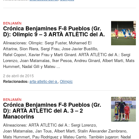
BENJAMÍN
Crónica Benjamines F-8 Pueblos (Gr.
D): Olimpic 9 – 3 ARTÀ ATLÈTIC del A.
Alineaciones: Olimpic: Sergi Fuster, Mohamed El
Attarine, Sion Riera, Sergi Frau, Jose Javier Bustillo,
Rafel Copovi, Xavier Frau y Marti Ginard. ARTÀ ATLÈTIC del A.: Sergi
Lorenzo, Joan Matamalas, Iker Pesoa, Andreu Ginard, Albert Marti, Mats
Hummert, Nadal Gili y Mateu ...
2 de abril de 2015
Relacionados:
arta-atletic-del-a.
,
Olimpic
BENJAMÍN
Crónica Benjamines F-8 Pueblos (Gr.
D): ARTÀ ATLÈTIC del A. 3 – 2
Manacorins
Alineaciones: ARTÀ ATLÈTIC del A.: Sergi Lorenzo,
Joan Matamalas, Jan Tous, Albert Marti, Stalin Alexander Zambrano,
Mats Hummert, Pau Rodriguez y Mateu Carrio. También jugaron: Nadal