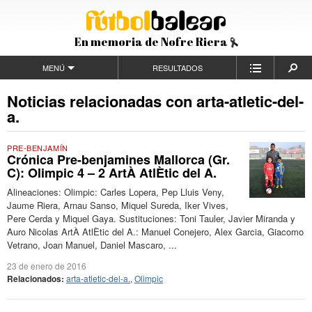
En memoria de Nofre Riera
MENÚ
RESULTADOS
Noticias relacionadas con arta-atletic-del-
a.
PRE-BENJAMÍN
Crónica Pre-benjamines Mallorca (Gr.
C): Olimpic 4 – 2 ArtÀ AtlÈtic del A.
Alineaciones: Olimpic: Carles Lopera, Pep Lluis Veny,
Jaume Riera, Arnau Sanso, Miquel Sureda, Iker Vives,
Pere Cerda y Miquel Gaya. Sustituciones: Toni Tauler, Javier Miranda y
Auro Nicolas ArtÀ AtlÈtic del A.: Manuel Conejero, Alex Garcia, Giacomo
Vetrano, Joan Manuel, Daniel Mascaro, ...
23 de enero de 2016
Relacionados:
arta-atletic-del-a.
,
Olimpic