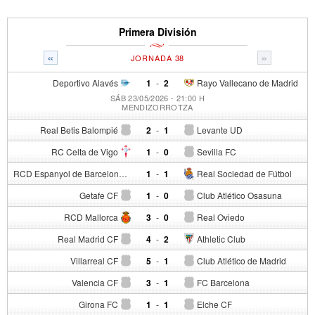
Primera División
«
»
JORNADA 38
Deportivo Alavés
1
-
2
Rayo Vallecano de Madrid
SÁB 23/05/2026 - 21:00 H
MENDIZORROTZA
Real Betis Balompié
2
-
1
Levante UD
RC Celta de Vigo
1
-
0
Sevilla FC
RCD Espanyol de Barcelona
1
-
1
Real Sociedad de Fútbol
Getafe CF
1
-
0
Club Atlético Osasuna
RCD Mallorca
3
-
0
Real Oviedo
Real Madrid CF
4
-
2
Athletic Club
Villarreal CF
5
-
1
Club Atlético de Madrid
Valencia CF
3
-
1
FC Barcelona
Girona FC
1
-
1
Elche CF