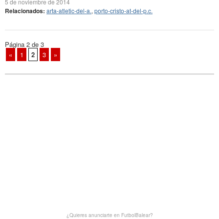
5 de noviembre de 2014
Relacionados:
arta-atletic-del-a.
,
porto-cristo-at-del-p.c.
Página 2 de 3
«
1
2
3
»
¿Quieres anunciarte en FutbolBalear?