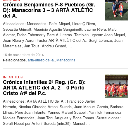
Crónica Benjamines F-8 Pueblos (Gr.
D): Manacorins 3 – 3 ARTÀ ATLÈTIC
del A.
Alineaciones: Manacorins: Rafel Miquel, LlorenÇ Riera,
Sebastia Grimalt, Mauricio Agustin Sanguinetti, Jaume Riera, Marc
Alomar, Didac Taberner y Pere A Lliteras. También jugaron: Joan Miquel,
Joan Riera y Aaron Fuster ARTÀ ATLÈTIC del A.: Sergi Lorenzo, Joan
Matamalas, Jan Tous, Andreu Ginard, ...
16 de noviembre de 2014
Relacionados:
arta-atletic-del-a.
,
Manacorins
INFANTILES
Crónica Infantiles 2ª Reg. (Gr. B):
ARTÀ ATLÈTIC del A. 2 – 0 Porto
Cristo Atº del P.c.
Alineaciones: ARTÀ ATLÈTIC del A.: Francisco Javier
Herrada, Nicolau Obrador, Antoni Sureda, Juan Manuel Garcia, Barbara
Llinas, Pere Joan Infante, Yannec Marcel Scabell, Yannick Fernandez,
Nicolas Fernandez, Joan Toni Artigues y Borja Tomas. Sustituciones:
Serafi Nebot por Antoni Sureda (min.35), Manuel ...