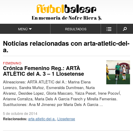
En memoria de Nofre Riera
MENÚ
RESULTADOS
Noticias relacionadas con arta-atletic-del-
a.
FEMENINO
Crónica Femenino Reg.: ARTÀ
ATLÈTIC del A. 3 – 1 Llosetense
Alineaciones: ARTÀ ATLÈTIC del A.: Marina Elena
Lorenzo, Sandra Muñoz, Esmeralda Dumitrean, Nuria
Alvarez, Desidee Lopez, Gloria Mascaro, Yaiza Peset, Irene PocovÍ,
Arianne Corraliza, Maria Dels A Garcia Franch y Mirella Femenias.
Sustituciones: Ana M Jimenez por Maria Dels A Garcia ...
5 de octubre de 2014
Relacionados:
arta-atletic-del-a.
,
Llosetense