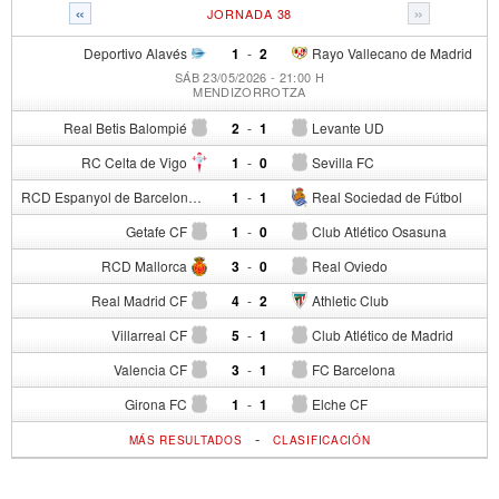
«
»
JORNADA 38
Deportivo Alavés
1
-
2
Rayo Vallecano de Madrid
SÁB 23/05/2026 - 21:00 H
MENDIZORROTZA
Real Betis Balompié
2
-
1
Levante UD
RC Celta de Vigo
1
-
0
Sevilla FC
RCD Espanyol de Barcelona
1
-
1
Real Sociedad de Fútbol
Getafe CF
1
-
0
Club Atlético Osasuna
RCD Mallorca
3
-
0
Real Oviedo
Real Madrid CF
4
-
2
Athletic Club
Villarreal CF
5
-
1
Club Atlético de Madrid
Valencia CF
3
-
1
FC Barcelona
Girona FC
1
-
1
Elche CF
-
MÁS RESULTADOS
CLASIFICACIÓN