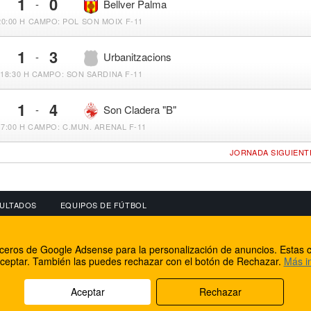
1
0
-
Bellver Palma
20:00 H
CAMPO: POL SON MOIX F-11
1
3
-
Urbanitzacions
18:30 H
CAMPO: SON SARDINA F-11
1
4
-
Son Cladera "B"
17:00 H
CAMPO: C.MUN. ARENAL F-11
JORNADA SIGUIENT
ULTADOS
EQUIPOS DE FÚTBOL
OS
CONECTA CON NOSOTROS
OTROS SERVICIO
erceros de Google Adsense para la personalización de anuncios. Estas c
lear
Facebook
Internet Rural Mal
ceptar. También las puedes rechazar con el botón de Rechazar.
Más i
as IP
Twitter
Registro de domin
Aceptar
Rechazar