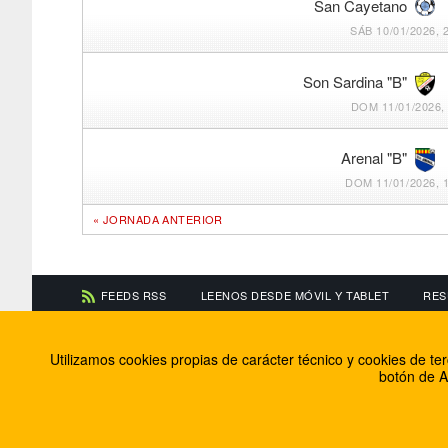
San Cayetano
SÁB 10/01/2026, 
Son Sardina "B"
DOM 11/01/2026, 
Arenal "B"
DOM 11/01/2026, 
« JORNADA ANTERIOR
FEEDS RSS
LEENOS DESDE MÓVIL Y TABLET
RES
CONTACTA CON NOSOTROS
ACERCA DE NOSOTR
Utilizamos cookies propias de carácter técnico y cookies de t
Información de contacto
El equipo de FútbolBa
botón de A
Anúnciate en FútbolBalear
Soluciones Corporativ
Colabora con nosotros
Canal ético