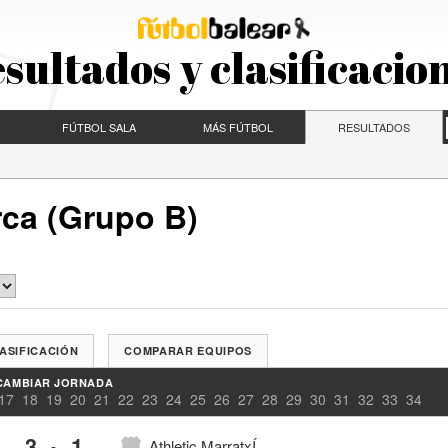
sultados y clasificacio
FÚTBOL SALA
MÁS FÚTBOL
RESULTADOS
rca (Grupo B)
ASIFICACIÓN
COMPARAR EQUIPOS
CAMBIAR JORNADA
17
18
19
20
21
22
23
24
25
26
27
28
29
30
31
32
33
34
3
1
-
Athletic MarratxÍ