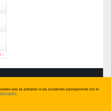
E »
S
ookies solo se activarán si las consientes expresamente con el
lorca
nformación
.
ios