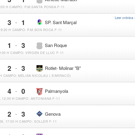
:00 H
CAMPO: P.M.SANTA PONSA F-11
Leer crónica
3
1
-
SP. Sant Marçal
19:20 H
CAMPO: P.M.SON ROCA F-11
1
3
-
San Roque
9:00 H
CAMPO: VIRGEN DE LLUC F-11
2
3
-
Rotlet- Molinar "B"
 H
CAMPO: MELISA NICOLAU ( S'ARRACÓ)
4
0
-
Palmanyola
 12:30 H
CAMPO: ANTONIANA F-11
2
3
-
Genova
6, 17:00 H
CAMPO: SOLLER F-11