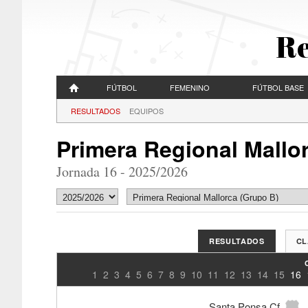
Re
FÚTBOL
FEMENINO
FÚTBOL BASE
RESULTADOS
EQUIPOS
Primera Regional Mallo
Jornada 16 - 2025/2026
RESULTADOS
CL
1
2
3
4
5
6
7
8
9
10
11
12
13
14
15
16
Santa Ponsa Cf