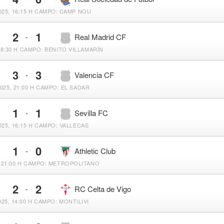
25, 16:15 H
CAMPO: CAMP NOU
2
1
-
Real Madrid CF
18:30 H
CAMPO: BENITO VILLAMARÍN
3
3
-
Valencia CF
025, 21:00 H
CAMPO: EL SADAR
1
1
-
Sevilla FC
025, 16:15 H
CAMPO: VALLECAS
1
0
-
Athletic Club
 21:00 H
CAMPO: METROPOLITANO
2
2
-
RC Celta de Vigo
025, 14:00 H
CAMPO: MONTILIVI