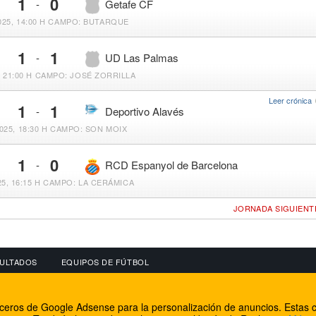
1
0
-
Getafe CF
25, 14:00 H
CAMPO: BUTARQUE
1
1
-
UD Las Palmas
, 21:00 H
CAMPO: JOSÉ ZORRILLA
Leer crónica
1
1
-
Deportivo Alavés
025, 18:30 H
CAMPO: SON MOIX
1
0
-
RCD Espanyol de Barcelona
5, 16:15 H
CAMPO: LA CERÁMICA
JORNADA SIGUIENT
ULTADOS
EQUIPOS DE FÚTBOL
OS
CONECTA CON NOSOTROS
OTROS SERVICIO
erceros de Google Adsense para la personalización de anuncios. Estas c
lear
Facebook
Internet Rural Mal