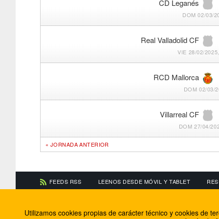
CD Leganés
DOM 02/03/20
Real Valladolid CF
VIE 28/02/2025
RCD Mallorca
DOM 02/03/2
Villarreal CF
DOM 27/04/202
« JORNADA ANTERIOR
FEEDS RSS
LEENOS DESDE MÓVIL Y TABLET
RES
CONTACTA CON NOSOTROS
ACERCA DE NOSOTR
Utilizamos cookies propias de carácter técnico y cookies de t
Información de contacto
El equipo de FútbolBa