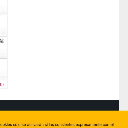
E »
S
ookies solo se activarán si las consientes expresamente con el
lorca