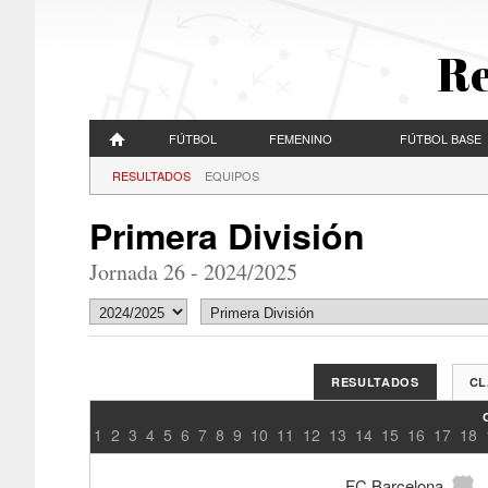
Re
FÚTBOL
FEMENINO
FÚTBOL BASE
RESULTADOS
EQUIPOS
Primera División
Jornada 26 - 2024/2025
RESULTADOS
CL
1
2
3
4
5
6
7
8
9
10
11
12
13
14
15
16
17
18
FC Barcelona