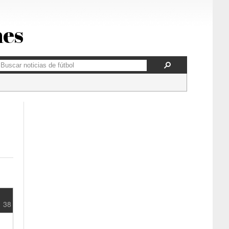
nes
38