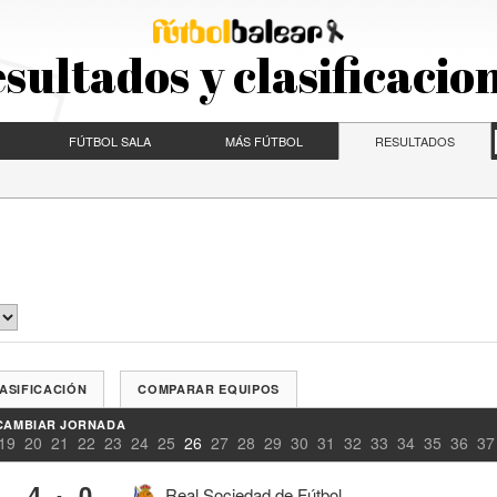
sultados y clasificacio
FÚTBOL SALA
MÁS FÚTBOL
RESULTADOS
ASIFICACIÓN
COMPARAR EQUIPOS
CAMBIAR JORNADA
19
20
21
22
23
24
25
26
27
28
29
30
31
32
33
34
35
36
37
4
0
-
Real Sociedad de Fútbol