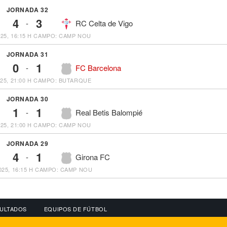
JORNADA 32
4
3
-
RC Celta de Vigo
25, 16:15 H
CAMPO: CAMP NOU
JORNADA 31
0
1
-
FC Barcelona
25, 21:00 H
CAMPO: BUTARQUE
JORNADA 30
1
1
-
Real Betis Balompié
25, 21:00 H
CAMPO: CAMP NOU
JORNADA 29
4
1
-
Girona FC
25, 16:15 H
CAMPO: CAMP NOU
ULTADOS
EQUIPOS DE FÚTBOL