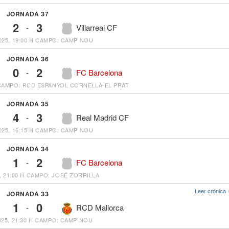
JORNADA 37
2
3
-
Villarreal CF
25, 19:00 H
CAMPO: CAMP NOU
JORNADA 36
0
2
-
FC Barcelona
CAMPO: RCD ESPANYOL CORNELLÀ-EL PRAT
JORNADA 35
4
3
-
Real Madrid CF
25, 16:15 H
CAMPO: CAMP NOU
JORNADA 34
1
2
-
FC Barcelona
, 21:00 H
CAMPO: JOSÉ ZORRILLA
Leer crónica
JORNADA 33
1
0
-
RCD Mallorca
25, 21:30 H
CAMPO: CAMP NOU