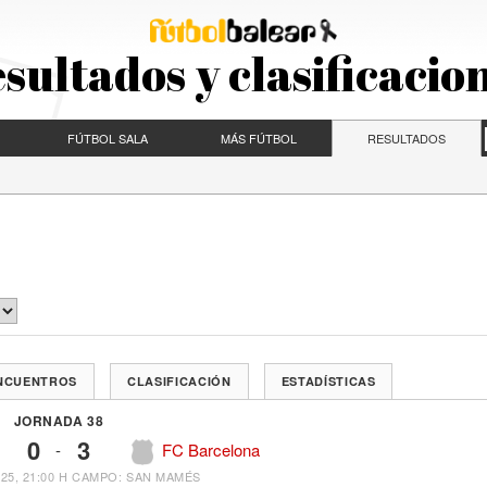
sultados y clasificacio
FÚTBOL SALA
MÁS FÚTBOL
RESULTADOS
ENCUENTROS
CLASIFICACIÓN
ESTADÍSTICAS
JORNADA 38
0
3
-
FC Barcelona
25, 21:00 H
CAMPO: SAN MAMÉS