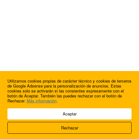
Utilizamos cookies propias de carácter técnico y cookies de terceros
¿Quieres anunciarte en FutbolBalear?
de Google Adsense para la personalización de anuncios. Estas
cookies solo se activarán si las consientes expresamente con el
botón de Aceptar. También las puedes rechazar con el botón de
Rechazar.
Más información
.
© 2009 - 2026 Soluciones Corporativas IP, SL.
Aceptar
Todos los derechos reservados.
Rechazar
Aviso legal
Cookies
Acerca de nosotros
Contacto
Anúnciate en
FútbolBalear