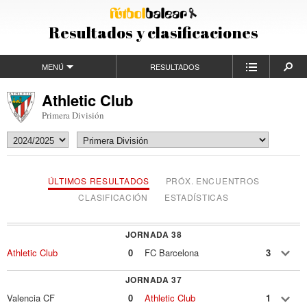
Resultados y clasificaciones
MENÚ
RESULTADOS
Athletic Club
Primera División
ÚLTIMOS RESULTADOS
PRÓX. ENCUENTROS
CLASIFICACIÓN
ESTADÍSTICAS
JORNADA 38
Athletic Club
0
FC Barcelona
3
JORNADA 37
Valencia CF
0
Athletic Club
1