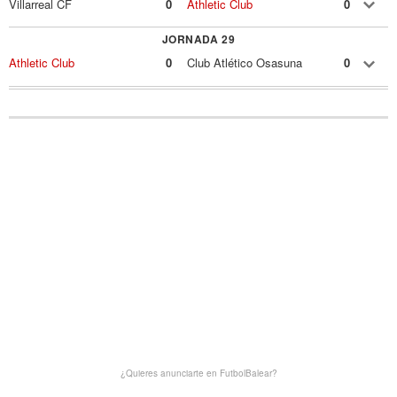
Villarreal CF
0
Athletic Club
0
JORNADA 29
Athletic Club
0
Club Atlético Osasuna
0
¿Quieres anunciarte en FutbolBalear?