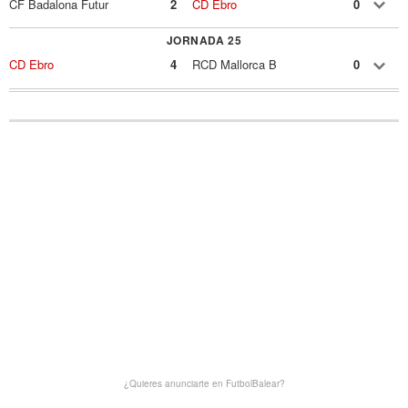
CF Badalona Futur
2
CD Ebro
0
JORNADA 25
CD Ebro
4
RCD Mallorca B
0
¿Quieres anunciarte en FutbolBalear?