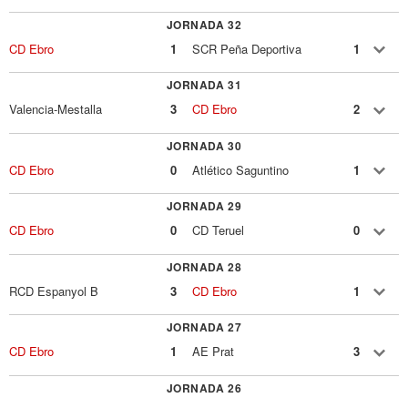
JORNADA 32
CD Ebro
1
SCR Peña Deportiva
1
JORNADA 31
Valencia-Mestalla
3
CD Ebro
2
JORNADA 30
CD Ebro
0
Atlético Saguntino
1
JORNADA 29
CD Ebro
0
CD Teruel
0
JORNADA 28
RCD Espanyol B
3
CD Ebro
1
JORNADA 27
CD Ebro
1
AE Prat
3
JORNADA 26