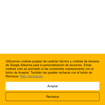
Utilizamos cookies propias de carácter técnico y cookies de terceros
¿Quieres anunciarte en FutbolBalear?
de Google Adsense para la personalización de anuncios. Estas
cookies solo se activarán si las consientes expresamente con el
botón de Aceptar. También las puedes rechazar con el botón de
Rechazar.
Más información
.
© 2009 - 2026 Soluciones Corporativas IP, SL.
Aceptar
Todos los derechos reservados.
Rechazar
Aviso legal
Cookies
Acerca de nosotros
Contacto
Anúnciate en
FútbolBalear