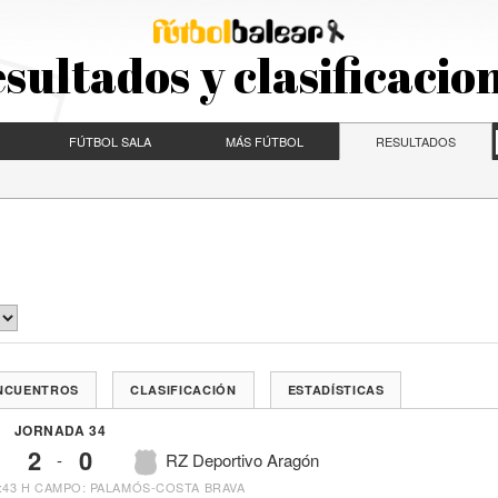
sultados y clasificacio
FÚTBOL SALA
MÁS FÚTBOL
RESULTADOS
ENCUENTROS
CLASIFICACIÓN
ESTADÍSTICAS
JORNADA 34
2
0
-
RZ Deportivo Aragón
:43 H
CAMPO: PALAMÓS-COSTA BRAVA