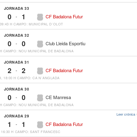
JORNADA 33
0
1
-
CF Badalona Futur
09:43 H
CAMPO: MUNICIPAL D´OLOT
JORNADA 32
0
0
-
Club Lleida Esportiu
 H
CAMPO: NOU MUNICIPAL DE BADALONA
JORNADA 31
2
2
-
CF Badalona Futur
, 18:00 H
CAMPO: CA N´ANGLADA
JORNADA 30
0
0
-
CE Manresa
 H
CAMPO: NOU MUNICIPAL DE BADALONA
Leer crónica
JORNADA 29
1
1
-
CF Badalona Futur
 16:30 H
CAMPO: SANT FRANCESC