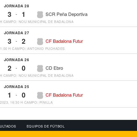
JORNADA 28
3
1
-
SCR Peña Deportiva
 H
CAMPO: NOU MUNICIPAL DE BADALONA
JORNADA 27
3
2
-
CF Badalona Futur
1:00 H
CAMPO: ANTONIO PUCHADES
JORNADA 26
2
0
-
CD Ebro
 H
CAMPO: NOU MUNICIPAL DE BADALONA
JORNADA 25
1
0
-
CF Badalona Futur
2023, 16:30 H
CAMPO: PINILLA
ULTADOS
EQUIPOS DE FÚTBOL