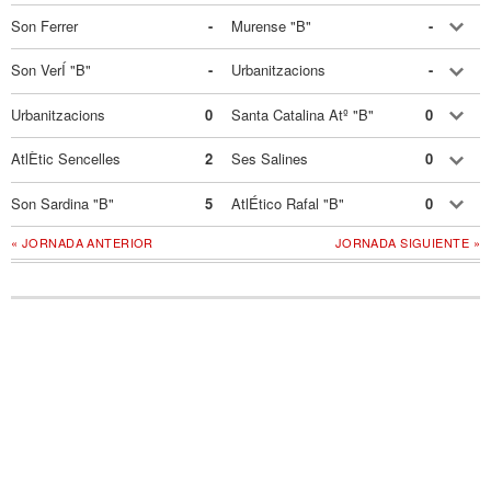
Son Ferrer
-
Murense "B"
-
Son VerÍ "B"
-
Urbanitzacions
-
Urbanitzacions
0
Santa Catalina Atº "B"
0
AtlÈtic Sencelles
2
Ses Salines
0
Son Sardina "B"
5
AtlÉtico Rafal "B"
0
« JORNADA ANTERIOR
JORNADA SIGUIENTE »