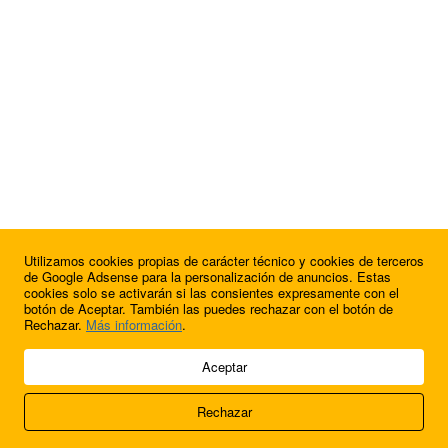
Utilizamos cookies propias de carácter técnico y cookies de terceros
¿Quieres anunciarte en FutbolBalear?
de Google Adsense para la personalización de anuncios. Estas
cookies solo se activarán si las consientes expresamente con el
botón de Aceptar. También las puedes rechazar con el botón de
Rechazar.
Más información
.
© 2009 - 2026 Soluciones Corporativas IP, SL.
Aceptar
Todos los derechos reservados.
Rechazar
Aviso legal
Cookies
Acerca de nosotros
Contacto
Anúnciate en
FútbolBalear