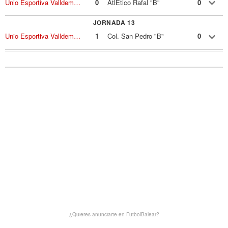
Unio Esportiva Valldemossa
0
AtlÉtico Rafal "B"
0
JORNADA 13
Unio Esportiva Valldemossa
1
Col. San Pedro "B"
0
¿Quieres anunciarte en FutbolBalear?