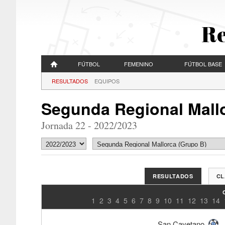
Re
FÚTBOL
FEMENINO
FÚTBOL BASE
RESULTADOS
EQUIPOS
Segunda Regional Mall
Jornada 22 - 2022/2023
RESULTADOS
CL
1
2
3
4
5
6
7
8
9
10
11
12
13
14
San Cayetano