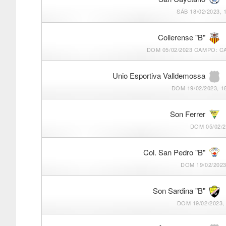
SÁB 18/02/2023, 
Collerense "B"
DOM 05/02/2023
CAMPO: CA
Unio Esportiva Valldemossa
DOM 19/02/2023, 1
Son Ferrer
DOM 05/02/
Col. San Pedro "B"
DOM 19/02/2023
Son Sardina "B"
DOM 19/02/2023, 