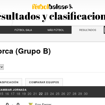
sultados y clasificacio
FÚTBOL SALA
MÁS FÚTBOL
RESULTADOS
orca (Grupo B)
ASIFICACIÓN
COMPARAR EQUIPOS
CAMBIAR JORNADA
15
16
17
18
19
20
21
22
23
24
25
26
27
28
29
30
0
0
-
Son Ferrer