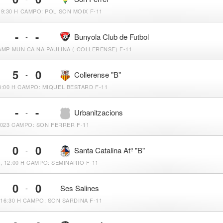
19:30 H
CAMPO: POL SON MOIX F-11
-
-
-
Bunyola Club de Futbol
MP MUN CA NA PAULINA ( COLLERENSE) F-11
5
0
-
Collerense "B"
8:00 H
CAMPO: MIQUEL BESTARD F-11
-
-
-
Urbanitzacions
2023
CAMPO: SON FERRER F-11
0
0
-
Santa Catalina Atº "B"
, 12:00 H
CAMPO: SEMINARIO F-11
0
0
-
Ses Salines
16:30 H
CAMPO: SON SARDINA F-11