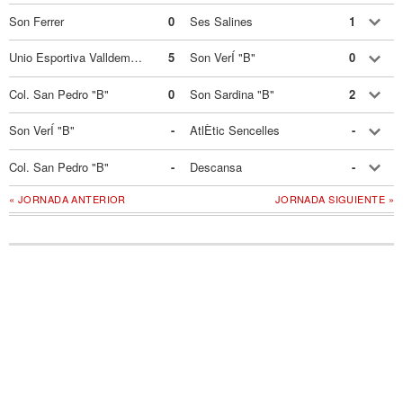
Son Ferrer
0
Ses Salines
1
Unio Esportiva Valldemossa
5
Son VerÍ "B"
0
Col. San Pedro "B"
0
Son Sardina "B"
2
Son VerÍ "B"
-
AtlÈtic Sencelles
-
Col. San Pedro "B"
-
Descansa
-
« JORNADA ANTERIOR
JORNADA SIGUIENTE »