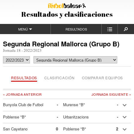
Resultados y clasificaciones
MENÚ
RESULTADOS
Segunda Regional Mallorca (Grupo B)
Jornada 18 - 2022/2023
RESULTADOS
CLASIFICACIÓN
COMPARAR EQUIPOS
« JORNADA ANTERIOR
JORNADA SIGUIENTE »
Bunyola Club de Futbol
-
Murense "B"
-
Poblense "B"
-
Urbanitzacions
-
San Cayetano
0
Poblense "B"
2