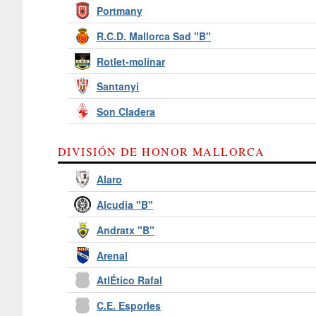
Portmany
R.C.D. Mallorca Sad "B"
Rotlet-molinar
Santanyi
Son Cladera
DIVISIÓN DE HONOR MALLORCA
Alaro
Alcudia "B"
Andratx "B"
Arenal
AtlÉtico Rafal
C.E. Esporles