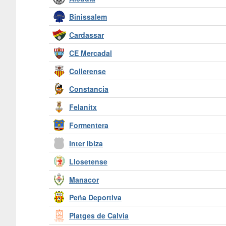
Binissalem
Cardassar
CE Mercadal
Collerense
Constancia
Felanitx
Formentera
Inter Ibiza
Llosetense
Manacor
Peña Deportiva
Platges de Calvia