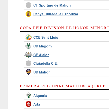
CF Sporting de Mahon
Penya Ciutadella Esportiva
COPA FFIB DIVISIÓN DE HONOR MENORC
CCE Sant Lluis
CD Migjorn
CE Alaior
Ciutadella C.E.
UD Mahon
PRIMERA REGIONAL MALLORCA (GRUPO
Alqueria
Arta