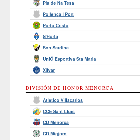
Pla de Na Tesa
Pollença I Port
Porto Cristo
S'Horta
Son Sardina
UniÓ Esportiva Sta Maria
Xilvar
DIVISIÓN DE HONOR MENORCA
Atletico Villacarlos
CCE Sant Lluis
CD Menorca
CD Migjorn