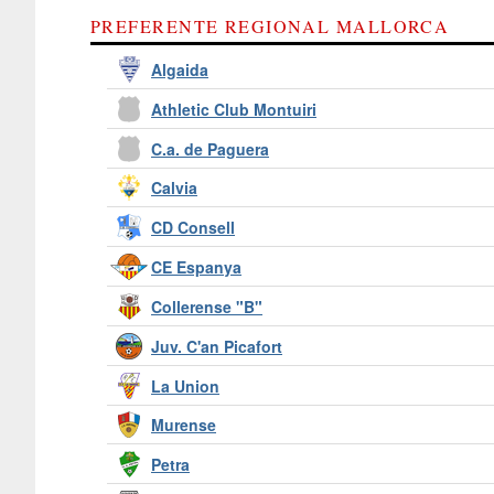
PREFERENTE REGIONAL MALLORCA
Algaida
Athletic Club Montuiri
C.a. de Paguera
Calvia
CD Consell
CE Espanya
Collerense "B"
Juv. C'an Picafort
La Union
Murense
Petra