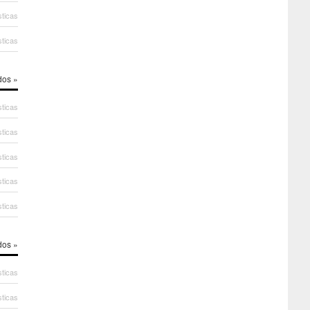
sticas
sticas
dos »
sticas
sticas
sticas
sticas
sticas
dos »
sticas
sticas