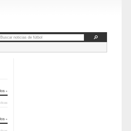
dos »
sticas
dos »
sticas