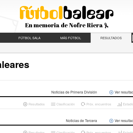
En memoria de Nofre Riera
FÚTBOL SALA
MÁS FÚTBOL
RESULTADOS
aleares
Noticias de Primera División
Ver resulta
Resultados
Clasificación
Próx. encuentros
Estadí
Noticias de Tercera
Ver resulta
Resultados
Clasificación
Próx. encuentros
Estadí