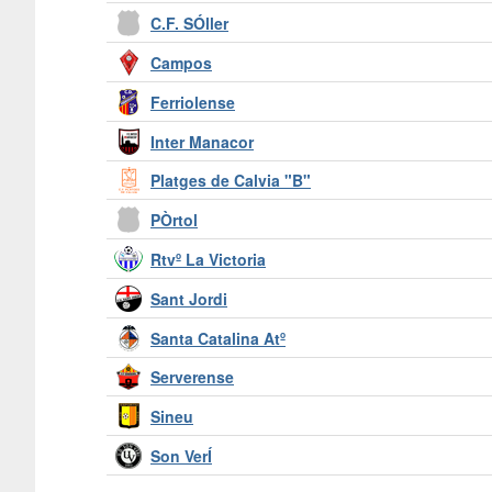
C.F. SÓller
Campos
Ferriolense
Inter Manacor
Platges de Calvia "B"
PÒrtol
Rtvº La Victoria
Sant Jordi
Santa Catalina Atº
Serverense
Sineu
Son VerÍ