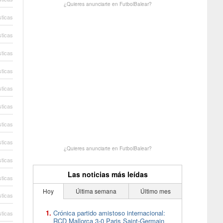
¿Quieres anunciarte en FutbolBalear?
sticas
sticas
sticas
sticas
sticas
sticas
sticas
sticas
¿Quieres anunciarte en FutbolBalear?
sticas
Las noticias más leídas
sticas
Hoy
Última semana
Último mes
sticas
Crónica partido amistoso internacional:
sticas
RCD Mallorca 3-0 Paris Saint-Germain