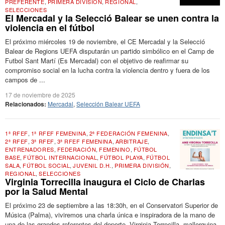
PREFERENTE
,
PRIMERA DIVISIÓN
,
REGIONAL
,
SELECCIONES
El Mercadal y la Selecció Balear se unen contra la
violencia en el fútbol
El próximo miércoles 19 de noviembre, el CE Mercadal y la Selecció
Balear de Regions UEFA disputarán un partido simbólico en el Camp de
Futbol Sant Martí (Es Mercadal) con el objetivo de reafirmar su
compromiso social en la lucha contra la violencia dentro y fuera de los
campos de ...
17 de noviembre de 2025
Relacionados:
Mercadal
,
Selección Balear UEFA
1ª RFEF
,
1ª RFEF FEMENINA
,
2ª FEDERACIÓN FEMENINA
,
2ª RFEF
,
3ª RFEF
,
3ª RFEF FEMENINA
,
ARBITRAJE
,
ENTRENADORES
,
FEDERACIÓN
,
FEMENINO
,
FÚTBOL
BASE
,
FÚTBOL INTERNACIONAL
,
FÚTBOL PLAYA
,
FÚTBOL
SALA
,
FÚTBOL SOCIAL
,
JUVENIL D.H.
,
PRIMERA DIVISIÓN
,
REGIONAL
,
SELECCIONES
Virginia Torrecilla inaugura el Ciclo de Charlas
por la Salud Mental
El próximo 23 de septiembre a las 18:30h, en el Conservatori Superior de
Música (Palma), viviremos una charla única e inspiradora de la mano de
una de las grandes referentes del deporte. Virginia Torrecilla, mallorquina,