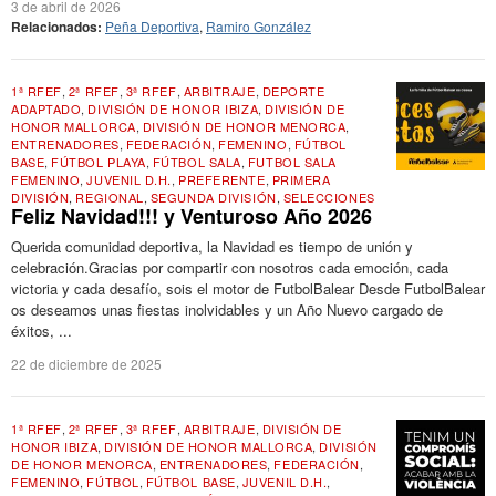
3 de abril de 2026
Relacionados:
Peña Deportiva
,
Ramiro González
1ª RFEF
,
2ª RFEF
,
3ª RFEF
,
ARBITRAJE
,
DEPORTE
ADAPTADO
,
DIVISIÓN DE HONOR IBIZA
,
DIVISIÓN DE
HONOR MALLORCA
,
DIVISIÓN DE HONOR MENORCA
,
ENTRENADORES
,
FEDERACIÓN
,
FEMENINO
,
FÚTBOL
BASE
,
FÚTBOL PLAYA
,
FÚTBOL SALA
,
FUTBOL SALA
FEMENINO
,
JUVENIL D.H.
,
PREFERENTE
,
PRIMERA
DIVISIÓN
,
REGIONAL
,
SEGUNDA DIVISIÓN
,
SELECCIONES
Feliz Navidad!!! y Venturoso Año 2026
Querida comunidad deportiva, la Navidad es tiempo de unión y
celebración.Gracias por compartir con nosotros cada emoción, cada
victoria y cada desafío, sois el motor de FutbolBalear Desde FutbolBalear
os deseamos unas fiestas inolvidables y un Año Nuevo cargado de
éxitos, ...
22 de diciembre de 2025
1ª RFEF
,
2ª RFEF
,
3ª RFEF
,
ARBITRAJE
,
DIVISIÓN DE
HONOR IBIZA
,
DIVISIÓN DE HONOR MALLORCA
,
DIVISIÓN
DE HONOR MENORCA
,
ENTRENADORES
,
FEDERACIÓN
,
FEMENINO
,
FÚTBOL
,
FÚTBOL BASE
,
JUVENIL D.H.
,