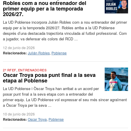
Robles com a nou entrenador del
primer equip per a la temporada
2026/27.
La UD Poblense incorpora Julián Robles com a nou entrenador del primer
equip per a la temporada 2026/27. Robles arriba a la UD Poblense
després d’una destacada trajectòria vinculada al futbol professional. Com
a jugador, va defensar els colors del RCD ...
12 de junio de 2026
Relacionados:
Julián Robles
,
Poblense
2ª RFEF
,
ENTRENADORES
Oscar Troya posa punt final a la seva
etapa al Poblense
La UD Poblense i Òscar Troya han arribat a un acord per
posar punt final a la seva etapa com a entrenador del
primer equip. La UD Poblense vol expressar el seu més sincer agraïment
a Òscar Troya per la seva ...
10 de junio de 2026
Relacionados:
Oscar Troya
,
Poblense