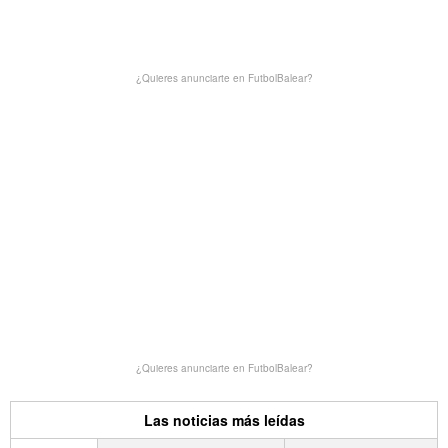
¿Quieres anunciarte en FutbolBalear?
¿Quieres anunciarte en FutbolBalear?
Las noticias más leídas