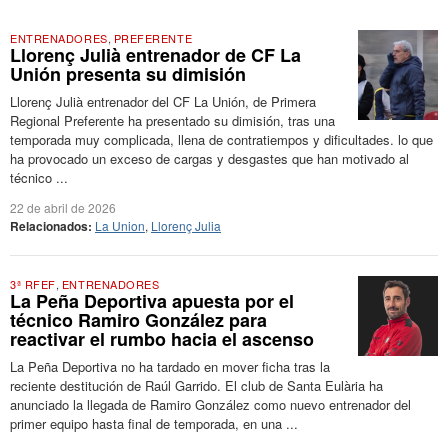
ENTRENADORES
,
PREFERENTE
Llorenç Julià entrenador de CF La
Unión presenta su dimisión
Llorenç Julià entrenador del CF La Unión, de Primera
Regional Preferente ha presentado su dimisión, tras una
temporada muy complicada, llena de contratiempos y dificultades. lo que
ha provocado un exceso de cargas y desgastes que han motivado al
técnico ...
22 de abril de 2026
Relacionados:
La Union
,
Llorenç Julia
3ª RFEF
,
ENTRENADORES
La Peña Deportiva apuesta por el
técnico Ramiro González para
reactivar el rumbo hacia el ascenso
La Peña Deportiva no ha tardado en mover ficha tras la
reciente destitución de Raúl Garrido. El club de Santa Eulària ha
anunciado la llegada de Ramiro González como nuevo entrenador del
primer equipo hasta final de temporada, en una ...