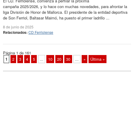
El CD. Ferriolense, comienza a perfilar la próxima
campaña 2025/2026, y lo hace con muchas novedades, para afrontar la
liga División de Honor de Mallorca. El presidente de la entidad deportiva
de Son Ferriol, Baltasar Maimó, ha puesto el primer ladrillo ...
8 de junio de 2025
Relacionados:
CD Ferriolense
Página 1 de 161
1
2
3
4
5
...
10
20
30
...
»
Última »