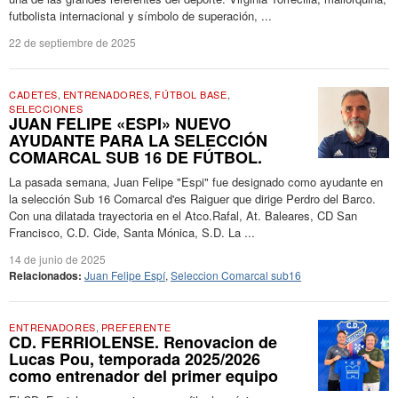
futbolista internacional y símbolo de superación, ...
22 de septiembre de 2025
CADETES
,
ENTRENADORES
,
FÚTBOL BASE
,
SELECCIONES
JUAN FELIPE «ESPI» NUEVO
AYUDANTE PARA LA SELECCIÓN
COMARCAL SUB 16 DE FÚTBOL.
La pasada semana, Juan Felipe "Espi" fue designado como ayudante en
la selección Sub 16 Comarcal d'es Raiguer que dirige Perdro del Barco.
Con una dilatada trayectoria en el Atco.Rafal, At. Baleares, CD San
Francisco, C.D. Cide, Santa Mónica, S.D. La ...
14 de junio de 2025
Relacionados:
Juan Felipe Espí
,
Seleccion Comarcal sub16
ENTRENADORES
,
PREFERENTE
CD. FERRIOLENSE. Renovacion de
Lucas Pou, temporada 2025/2026
como entrenador del primer equipo