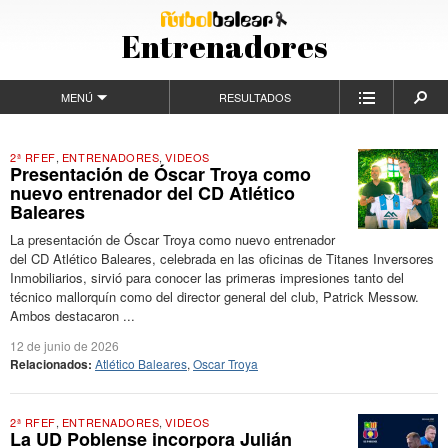
Entrenadores
MENÚ
RESULTADOS
2ª RFEF
,
ENTRENADORES
,
VIDEOS
Presentación de Óscar Troya como
nuevo entrenador del CD Atlético
Baleares
La presentación de Óscar Troya como nuevo entrenador
del CD Atlético Baleares, celebrada en las oficinas de Titanes Inversores
Inmobiliarios, sirvió para conocer las primeras impresiones tanto del
técnico mallorquín como del director general del club, Patrick Messow.
Ambos destacaron ...
12 de junio de 2026
Relacionados:
Atlético Baleares
,
Oscar Troya
2ª RFEF
,
ENTRENADORES
,
VIDEOS
La UD Poblense incorpora Julián