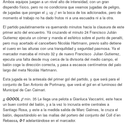
Ambos equipos juegan a un nivel alto de intensidad, con un gran
dispendio físico, pero no no condiciona que veamos jugadas de peligro,
de jugadas que pongan el ¡¡ uy ¡! en la boca de los adicionados, pero de
momento el trabajo no ha dado frutos ni a una escuadra ni a la otra.
El partido paulatinamente va quemando minutos hacia la clausura de este
primer acto del encuentro. Yá cruzando el minuto 24 Francisco Julián
Gutierrez ejecuta un córner y manda el esférico sobre el punto de penalti,
pero muy acertado el cancerbero Nicolás Hartmann, previo salto detiene
el cuero en las alturas con una tranquilidad y seguridad pasmosa. Ya el
marcador marcaba el minuto 32 y de nuevo Francisco Julian Gutierrez,
ejecuta una falta desde muy cerca de la divisoria del medio campo, el
balón coge la dirección correcta, y pasa a escasos centímetros del palo
largo del meta Nicolás Hartmann.
Esta jugada es la antesala del primer gol del partido, y que será para el
conjunto de San Antonio de Portmany, que verá el gol en el luminoso del
Municipal de Can Caimari.
¡¡ GOOOL ¡!
min. 35 Le llega una pelota a Gianluca Vaccarini, este hace
un buen control del balón, y a la vez lo incrusta entre centrales a
Santiago Rosa, y este a la medida salida de Marc Galmes, le cruza el
balón, depositándolo en las mallas del portero del conjunto del Coll d´en
Rebassa
, 0-1
adelantándose en el marcador.