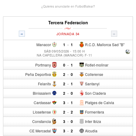
¿Quieres anunciarte en FutbolBalear?
Tercera Federacion
«
»
JORNADA 34
Manacor
1
-
1
R.C.D. Mallorca Sad "B"
SÁB 09/05/2026 - 15:00 H
NA CAPELLERA (MANACOR) F-11
Portmany
0
-
1
Rotlet-molinar
Peña Deportiva
2
-
0
Collerense
Felanitx
2
-
1
Santanyi
Binissalem
2
-
0
Son Cladera
Cardassar
3
-
1
Platges de Calvia
Llosetense
2
-
2
Formentera
Constancia
3
-
0
Inter Ibiza
CE Mercadal
3
-
2
Alcudia