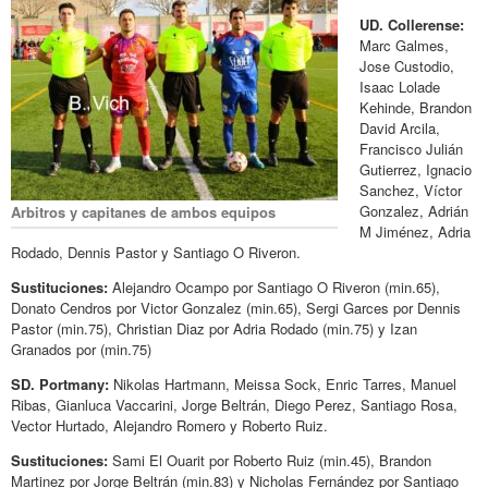
UD. Collerense:
Marc Galmes,
Jose Custodio,
Isaac Lolade
Kehinde, Brandon
David Arcila,
Francisco Julián
Gutierrez, Ignacio
Sanchez, Víctor
Gonzalez, Adrián
Arbitros y capitanes de ambos equipos
M Jiménez, Adria
Rodado, Dennis Pastor y Santiago O Riveron.
Sustituciones:
Alejandro Ocampo por Santiago O Riveron (min.65),
Donato Cendros por Victor Gonzalez (min.65), Sergi Garces por Dennis
Pastor (min.75), Christian Diaz por Adria Rodado (min.75) y Izan
Granados por (min.75)
SD. Portmany:
Nikolas Hartmann, Meissa Sock, Enric Tarres, Manuel
Ribas, Gianluca Vaccarini, Jorge Beltrán, Diego Perez, Santiago Rosa,
Vector Hurtado, Alejandro Romero y Roberto Ruiz.
Sustituciones:
Sami El Ouarit por Roberto Ruiz (min.45), Brandon
Martinez por Jorge Beltrán (min.83) y Nicholas Fernández por Santiago