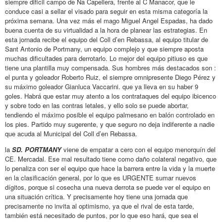
siempre dificil campo de Na Capellera, frente al C Manacor, que le
conduce casi a sellar el visado para seguir en esta misma categoría la
próxima semana. Una vez más el mago Miguel Angel Espadas, ha dado
buena cuenta de su virtualidad a la hora de planear las estrategias. En
esta jornada recibe el equipo del Coll d’en Rebassa, al equipo titular de
Sant Antonio de Portmany, un equipo complejo y que siempre aposta
muchas dificultades para derrotarlo. Lo mejor del equipo pitiuso es que
tiene una plantilla muy compensada. Sus hombres más destacados son :
el punta y goleador Roberto Ruiz, el siempre omnipresente Diego Pérez y
su máximo goleador Gianluca Vaccarini. que ya lleva en su haber 9
goles. Habrá que estar muy atento a los contrataques del equipo ibicenco
y sobre todo en las contras letales, y ello solo se puede abortar,
tendiendo el máximo posible el equipo palmesano en balón controlado en
los pies. Partido muy sugerente, y que seguro no deja indiferente a nadie
que acuda al Municipal del Coll d’en Rebassa.
la
SD. PORTMANY
viene de empatar a cero con el equipo menorquín del
CE. Mercadal. Ese mal resultado tiene como daño colateral negativo, que
lo penaliza con ser el equipo que hace la barrera entre la vida y la muerte
en la clasificación general, por lo que es URGENTE sumar nuevos
dígitos, porque si cosecha una nueva derrota se puede ver el equipo en
una situación crítica. Y precisamente hoy tiene una jornada que
precisamente no invita al optimismo, ya que el rival de esta tarde,
también está necesitado de puntos, por lo que eso hará, que sea el