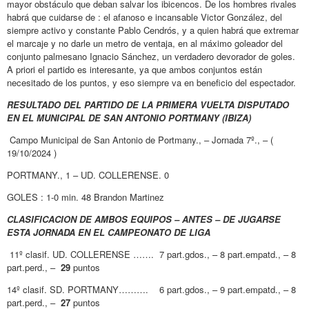
mayor obstáculo que deban salvar los ibicencos. De los hombres rivales
habrá que cuidarse de : el afanoso e incansable Victor González, del
siempre activo y constante Pablo Cendrós, y a quien habrá que extremar
el marcaje y no darle un metro de ventaja, en al máximo goleador del
conjunto palmesano Ignacio Sánchez, un verdadero devorador de goles.
A priori el partido es interesante, ya que ambos conjuntos están
necesitado de los puntos, y eso siempre va en beneficio del espectador.
RESULTADO DEL PARTIDO DE LA PRIMERA VUELTA DISPUTADO
EN EL MUNICIPAL DE SAN ANTONIO PORTMANY (IBIZA)
Campo Municipal de San Antonio de Portmany., – Jornada 7º., – (
19/10/2024 )
PORTMANY., 1 – UD. COLLERENSE. 0
GOLES : 1-0 min. 48 Brandon Martinez
CLASIFICACION DE AMBOS EQUIPOS – ANTES – DE JUGARSE
ESTA JORNADA EN EL CAMPEONATO DE LIGA
11º clasif. UD. COLLERENSE ……. 7 part.gdos., – 8 part.empatd., – 8
part.perd., –
29
puntos
14º clasif. SD. PORTMANY………. 6 part.gdos., – 9 part.empatd., – 8
part.perd., –
27
puntos