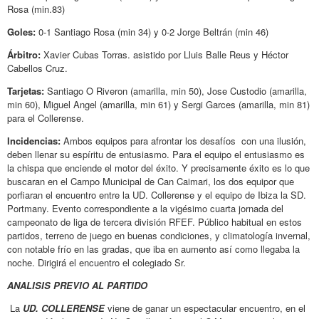
Rosa (min.83)
Goles:
0-1 Santiago Rosa (min 34) y 0-2 Jorge Beltrán (min 46)
Árbitro:
Xavier Cubas Torras. asistido por Lluis Balle Reus y Héctor
Cabellos Cruz.
Tarjetas:
Santiago O Riveron (amarilla, min 50), Jose Custodio (amarilla,
min 60), Miguel Angel (amarilla, min 61) y Sergi Garces (amarilla, min 81)
para el Collerense.
Incidencias:
Ambos equipos para afrontar los desafíos con una ilusión,
deben llenar su espíritu de entusiasmo. Para el equipo el entusiasmo es
la chispa que enciende el motor del éxito. Y precisamente éxito es lo que
buscaran en el Campo Municipal de Can Caimari, los dos equipor que
porfiaran el encuentro entre la UD. Collerense y el equipo de Ibiza la SD.
Portmany. Evento correspondiente a la vigésimo cuarta jornada del
campeonato de liga de tercera división RFEF. Público habitual en estos
partidos, terreno de juego en buenas condiciones, y climatología invernal,
con notable frío en las gradas, que iba en aumento así como llegaba la
noche. Dirigirá el encuentro el colegiado Sr.
ANALISIS PREVIO AL PARTIDO
La
UD. COLLERENSE
viene de ganar un espectacular encuentro, en el