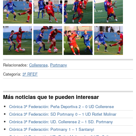
Relacionados:
Collerense
,
Portmany
Categoría:
3ª RFEF
Más noticias que te pueden interesar
Crónica 3ª Federación: Peña Deportiva 2 – 0 UD Collerense
Crónica 3ª Federación: SD Portmany 0 – 1 UD Rotlet Molinar
Crónica 3ª Federación: UD. Collerense 2 – 1 SD. Portmany
Crónica 3ª Federación: Portmany 1 – 1 Santanyi