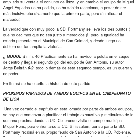
ampliado su ventaja el conjunto de Ibiza, y en cambio el equipo de Miguel
Angel Espadas no ha podido, no ha sabido reaccionar, a pesar de ser
más incisivo ofensivamente que la primera parte, pero sin alterar el
marcador,
La verdad que con muy poco la SD. Portmany se lleva los tres puntos (
que no decimos que no sea justo y merecidos ¡!, pero la igualdad ha
estado presente en el Municipal de Can Caimari, y desde luego no
debiera ser tan amplia la victoria.
¡¡ GOOOL ¡!
min. 46 Prácticamente se ha movido la pelota en el saque
de centro y llega el segundo gol del equipo de San Antonio, su autor
Jorge Beltrán
0-2
, todo lo demás de esta segundo tiempo, es un querer y
no poder.
En fin así se ha escrito la historia de este partido
PROXIMOS PARTIDOS DE AMBOS EQUIPOS EN EL CAMPEONATO
DE LIGA
Una vez cerrado el capítulo en esta jornada por parte de ambos equipos,
ya hay que comenzar a planificar el trabajo exhaustivo y meticuloso de la
semana próxima donde la UD. Collerense visita el campo municipal
Miquel Pons, para enfrentarse al CD. Binissalem, por su parte la SD.
Portmany recibirá en su propio feudo de San Antonio a la UD. Poblense.