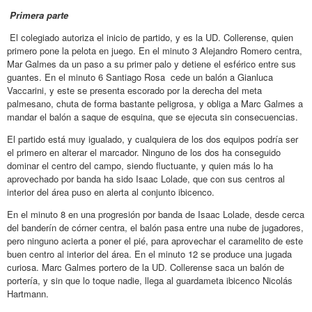
Primera parte
El colegiado autoriza el inicio de partido, y es la UD. Collerense, quien
primero pone la pelota en juego. En el minuto 3 Alejandro Romero centra,
Mar Galmes da un paso a su primer palo y detiene el esférico entre sus
guantes. En el minuto 6 Santiago Rosa cede un balón a Gianluca
Vaccarini, y este se presenta escorado por la derecha del meta
palmesano, chuta de forma bastante peligrosa, y obliga a Marc Galmes a
mandar el balón a saque de esquina, que se ejecuta sin consecuencias.
El partido está muy igualado, y cualquiera de los dos equipos podría ser
el primero en alterar el marcador. Ninguno de los dos ha conseguido
dominar el centro del campo, siendo fluctuante, y quien más lo ha
aprovechado por banda ha sido Isaac Lolade, que con sus centros al
interior del área puso en alerta al conjunto ibicenco.
En el minuto 8 en una progresión por banda de Isaac Lolade, desde cerca
del banderín de córner centra, el balón pasa entre una nube de jugadores,
pero ninguno acierta a poner el pié, para aprovechar el caramelito de este
buen centro al interior del área. En el minuto 12 se produce una jugada
curiosa. Marc Galmes portero de la UD. Collerense saca un balón de
portería, y sin que lo toque nadie, llega al guardameta ibicenco Nicolás
Hartmann.