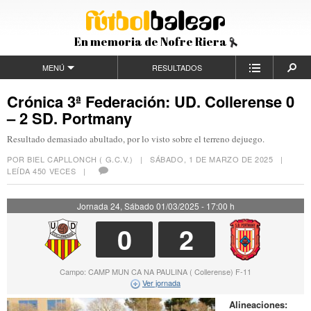
En memoria de Nofre Riera
MENÚ
RESULTADOS
Crónica 3ª Federación: UD. Collerense 0
– 2 SD. Portmany
Resultado demasiado abultado, por lo visto sobre el terreno dejuego.
POR BIEL CAPLLONCH ( G.C.V.) |
SÁBADO, 1 DE MARZO DE 2025
|
LEÍDA 450 VECES |
Jornada 24, Sábado 01/03/2025 - 17:00 h
0
2
Campo: CAMP MUN CA NA PAULINA ( Collerense) F-11
Ver jornada
Alineaciones: