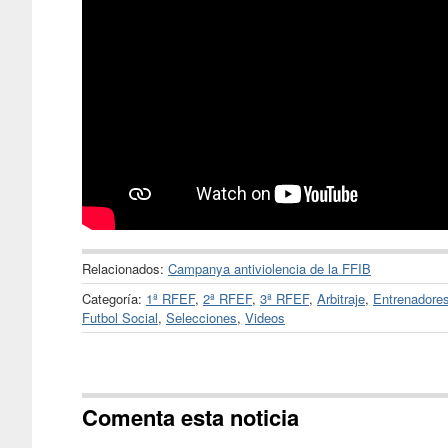
Relacionados:
Campanya antiviolencia de la FFIB
Categoría:
1ª RFEF
,
2ª RFEF
,
3ª RFEF
,
Arbitraje
,
Entrenadore
Futbol Social
,
Selecciones
,
Videos
Comenta esta noticia