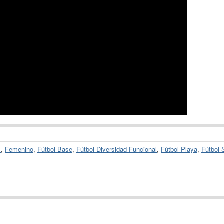
s
,
Femenino
,
Fútbol Base
,
Fútbol Diversidad Funcional
,
Fútbol Playa
,
Fútbol 