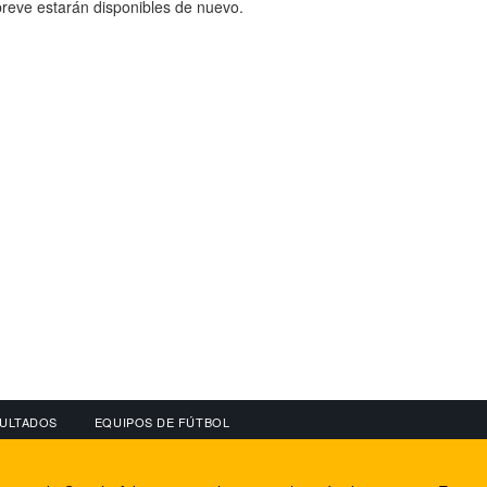
reve estarán disponibles de nuevo.
ULTADOS
EQUIPOS DE FÚTBOL
OS
CONECTA CON NOSOTROS
OTROS SERVICIO