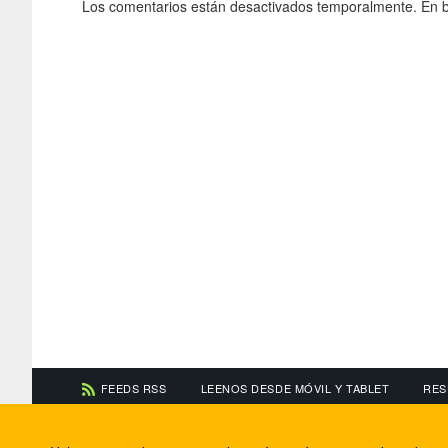
Los comentarios están desactivados temporalmente. En b
FEEDS RSS
LEENOS DESDE MÓVIL Y TABLET
RES
CONTACTA CON NOSOTROS
ACERCA DE NOSOTR