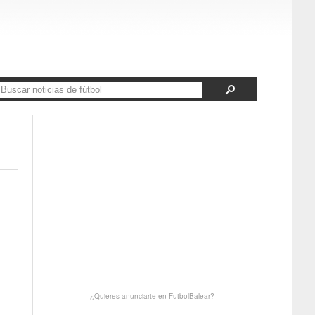
¿Quieres anunciarte en FutbolBalear?