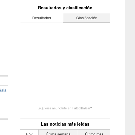
Resultados y clasificación
Resultados
Clasificación
Sala
,
¿Quieres anunciarte en FutbolBalear?
Las noticias más leídas
Hoy
Última semana
Último mes