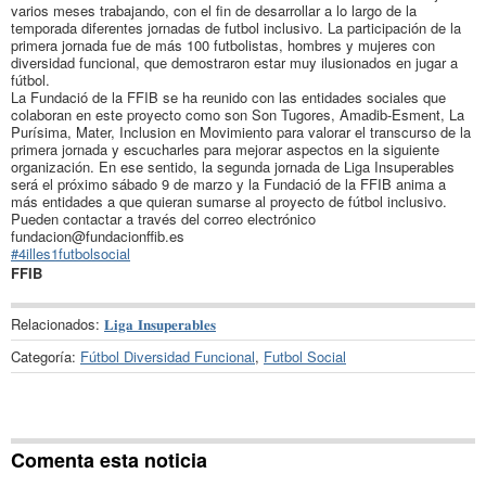
varios meses trabajando, con el fin de desarrollar a lo largo de la
temporada diferentes jornadas de futbol inclusivo. La participación de la
primera jornada fue de más 100 futbolistas, hombres y mujeres con
diversidad funcional, que demostraron estar muy ilusionados en jugar a
fútbol.
La Fundació de la FFIB se ha reunido con las entidades sociales que
colaboran en este proyecto como son Son Tugores, Amadib-Esment, La
Purísima, Mater, Inclusion en Movimiento para valorar el transcurso de la
primera jornada y escucharles para mejorar aspectos en la siguiente
organización. En ese sentido, la segunda jornada de Liga Insuperables
será el próximo sábado 9 de marzo y la Fundació de la FFIB anima a
más entidades a que quieran sumarse al proyecto de fútbol inclusivo.
Pueden contactar a través del correo electrónico
fundacion@fundacionffib.es
#4illes1futbolsocial
FFIB
Relacionados:
𝐋𝐢𝐠𝐚 𝐈𝐧𝐬𝐮𝐩𝐞𝐫𝐚𝐛𝐥𝐞𝐬
Categoría:
Fútbol Diversidad Funcional
,
Futbol Social
Comenta esta noticia