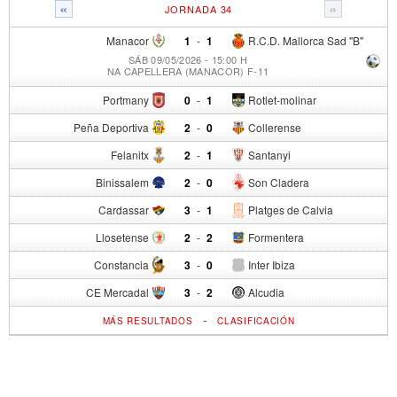
«
»
JORNADA 34
Manacor
1
-
1
R.C.D. Mallorca Sad "B"
SÁB 09/05/2026 - 15:00 H
NA CAPELLERA (MANACOR) F-11
Portmany
0
-
1
Rotlet-molinar
Peña Deportiva
2
-
0
Collerense
Felanitx
2
-
1
Santanyi
Binissalem
2
-
0
Son Cladera
Cardassar
3
-
1
Platges de Calvia
Llosetense
2
-
2
Formentera
Constancia
3
-
0
Inter Ibiza
CE Mercadal
3
-
2
Alcudia
-
MÁS RESULTADOS
CLASIFICACIÓN