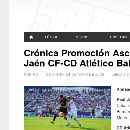
FÚTBOL
FEMENINO
FÚTBOL BASE
Crónica Promoción Asce
Jaén CF-CD Atlético Ba
POR RD |
DOMINGO, 24 DE MAYO DE 2026
| LEÍDA 3.
Alinea
Real J
Caballe
Bernard
Mauro,
CD Atl