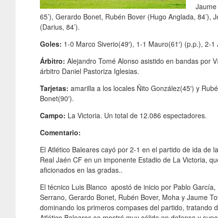
Jaume P
65’), Gerardo Bonet, Rubén Bover (Hugo Anglada, 84’), Jo
(Darius, 84’).
Goles:
1-0 Marco Siverio(49′), 1-1 Mauro(61′) (p.p.), 2-1 
Árbitro:
Alejandro Tomé Alonso asistido en bandas por Ví
árbitro Daniel Pastoriza Iglesias.
Tarjetas:
amarilla a los locales Ñito González(45′) y Rub
Bonet(90′).
Campo:
La Victoria. Un total de 12.086 espectadores.
Comentario:
El Atlético Baleares cayó por 2-1 en el partido de ida de l
Real Jaén CF en un imponente Estadio de La Victoria, q
aficionados en las gradas..
El técnico Luis Blanco apostó de inicio por Pablo García
Serrano, Gerardo Bonet, Rubén Bover, Moha y Jaume Tovar
dominando los primeros compases del partido, tratando d
Atlético Baleares se mostró muy sólido en defensa y supo 