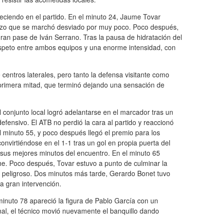
reciendo en el partido. En el minuto 24, Jaume Tovar
zazo que se marchó desviado por muy poco. Poco después,
ran pase de Iván Serrano. Tras la pausa de hidratación del
espeto entre ambos equipos y una enorme intensidad, con
entros laterales, pero tanto la defensa visitante como
primera mitad, que terminó dejando una sensación de
conjunto local logró adelantarse en el marcador tras un
fensivo. El ATB no perdió la cara al partido y reaccionó
el minuto 55, y poco después llegó el premio para los
nvirtiéndose en el 1-1 tras un gol en propia puerta del
ó sus mejores minutos del encuentro. En el minuto 65
he. Poco después, Tovar estuvo a punto de culminar la
 peligroso. Dos minutos más tarde, Gerardo Bonet tuvo
a gran intervención.
minuto 78 apareció la figura de Pablo García con un
nal, el técnico movió nuevamente el banquillo dando