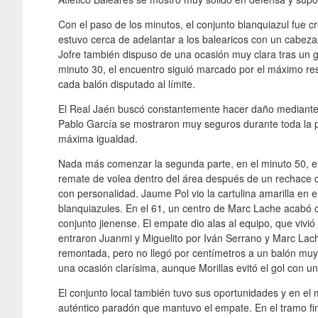
Con el paso de los minutos, el conjunto blanquiazul fue c
estuvo cerca de adelantar a los balearicos con un cabe
Jofre también dispuso de una ocasión muy clara tras un g
minuto 30, el encuentro siguió marcado por el máximo r
cada balón disputado al límite.
El Real Jaén buscó constantemente hacer daño mediante c
Pablo García se mostraron muy seguros durante toda la 
máxima igualdad.
Nada más comenzar la segunda parte, en el minuto 50, el 
remate de volea dentro del área después de un rechace de
con personalidad. Jaume Pol vio la cartulina amarilla en 
blanquiazules. En el 61, un centro de Marc Lache acabó co
conjunto jienense. El empate dio alas al equipo, que vivi
entraron Juanmi y Miguelito por Iván Serrano y Marc Lac
remontada, pero no llegó por centímetros a un balón muy
una ocasión clarísima, aunque Morillas evitó el gol con un
El conjunto local también tuvo sus oportunidades y en el 
auténtico paradón que mantuvo el empate. En el tramo fi