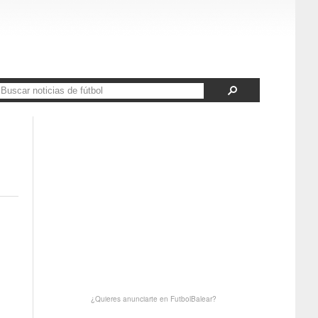
¿Quieres anunciarte en FutbolBalear?