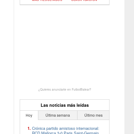
¿Quieres anunciarte en FutbolBalear?
Las noticias más leídas
Hoy
Última semana
Último mes
Crónica partido amistoso internacional:
RCD Mallorca 3-0 Paris Saint-Germain