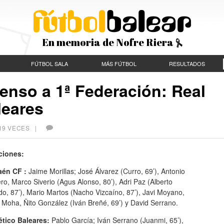
En memoria de Nofre Riera
FÚTBOL SALA
MÁS FÚTBOL
RESULTADOS
nso a 1ª Federación: Real
leares
219 VECES |
ciones:
aén CF :
Jaime Morillas; José Álvarez (Curro, 69’), Antonio
ro, Marco Siverio (Agus Alonso, 80’), Adri Paz (Alberto
o, 87’), Mario Martos (Nacho Vizcaíno, 87’), Javi Moyano,
 Moha, Ñito González (Iván Breñé, 69’) y David Serrano.
ético Baleares:
Pablo García; Iván Serrano (Juanmi, 65’),