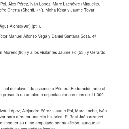
ol, Álex Pérez, Iván López, Marc Lachévre (Miguelito,
fre Cherta (Sheriff, 74’), Moha Keita y Jaume Tovar
Agus Alonso(98′) (pti.).
ctor Manuel Alfonso Vega y Daniel Santana Sosa. 4º
én Moreno(90′) y a los visitantes Jaume Pol(55′) y Gerardo
a final del playoff de ascenso a Primera Federación ante el
ue presentó un ambiente espectacular con más de 11.000
, Iván López, Alejandro Pérez, Jaume Pol, Marc Lache, Iván
 para afrontar una cita histórica. El Real Jaén arrancó
e imponer su ritmo empujado por su afición, aunque el
resistir las acometidas locales.