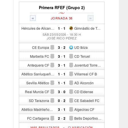
Primera RFEF (Grupo 2)
«
»
JORNADA 38
Hércules de Alicante CF
1
-
1
Gimnàstic de Tarragona
SÁB 23/05/2026 - 18:30 H
JOSÉ RICO PÉREZ
CE Europa
3
-
2
UD Ibiza
Marbella FC
3
-
1
CD Teruel
Antequera CF
3
-
1
Juventud Torremolinos CF
Atlético Sanluqueño CF
1
-
1
Villarreal CF B
Sevilla Atlético
1
-
1
AD Alcorcón
Real Murcia CF
3
-
0
CD Eldense
SD Tarazona
0
-
2
CE Sabadell FC
Atlético Madrileño
3
-
1
Algeciras CF
FC Cartagena
2
-
2
Betis Deportivo Balompié
-
MÁS RESULTADOS
CLASIFICACIÓN