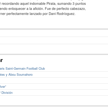
92 recordando aquel indomable Pirata, sumando 3 puntos
iendo enloquecer a la afición. Fue de perfecto cabezazo,
rner perfectamente lanzado por Dani Rodríoguez.
ar
aris Saint-Germain Football Club
entes y Abou Soumahoro
lver”
 División