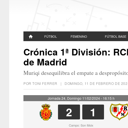
FÚTBOL
FEMENINO
FÚTBOL BASE
Crónica 1ª División: RC
de Madrid
Muriqi desequilibra el empate a despropósit
POR TONI FERRER |
DOMINGO, 11 DE FEBRERO DE 202
Jornada 24, Domingo 11/02/2024 - 16:15 h
2
1
Campo: Son Moix