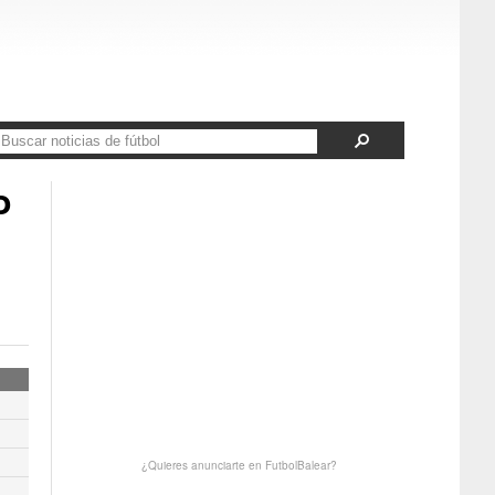
o
¿Quieres anunciarte en FutbolBalear?