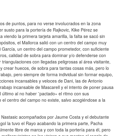
os de puntos, para no verse involucrados en la zona
er susto para la portería de Rajkovic, Kike Pérez se
a viendo la primera tarjeta amarilla, la falta se sacó sin
pósitos, el Mallorca salió con un centro del campo muy
 García, un centro del campo prometedor, con suficiente
ros, calidad de sobra para dominar y/o defenderse con
triangulaciones con llegadas peligrosas al área visitante,
 y crear huecos, de sobra para tantas cosas más, pero lo
rabajo, pero siempre de forma individual sin formar equipo,
ciones incansables y veloces de Dani, las de Antonio
rabajo incansable de Mascarell y el intento de poner pausa
el último al no haber ¨pactado» el ritmo con sus
el centro del campo no existe, salvo acogiéndose a la
y Nastasic acompañados por Jaume Costa y el debutante
 gol la tuvo el Rayo acabando la primera parte, Pacha
lmente libre de marca y con toda la portería para él, pero