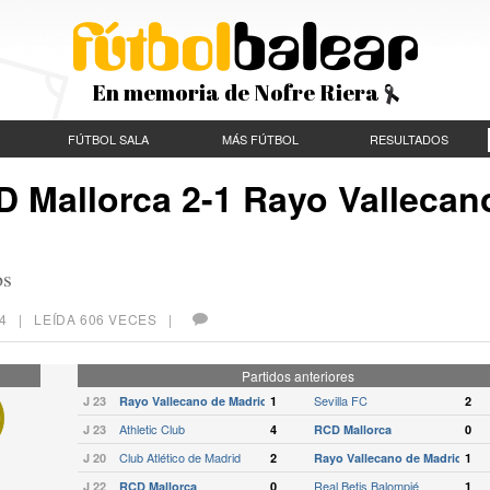
En memoria de Nofre Riera
FÚTBOL SALA
MÁS FÚTBOL
RESULTADOS
D Mallorca 2-1 Rayo Vallecan
os
4
| LEÍDA 606 VECES |
Partidos anteriores
Sevilla FC
J 23
Rayo Vallecano de Madrid
1
2
Athletic Club
J 23
4
RCD Mallorca
0
Club Atlético de Madrid
J 20
2
Rayo Vallecano de Madrid
1
Real Betis Balompié
J 22
RCD Mallorca
0
1