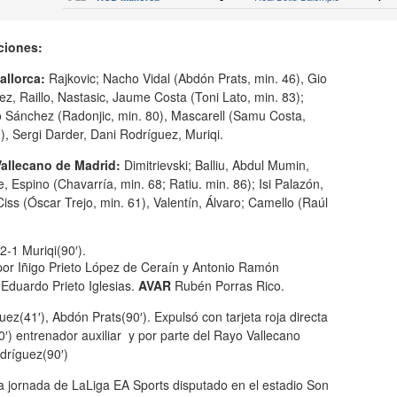
ciones:
llorca:
Rajkovic; Nacho Vidal (Abdón Prats, min. 46), Gio
z, Raillo, Nastasic, Jaume Costa (Toni Lato, min. 83);
o Sánchez (Radonjic, min. 80), Mascarell (Samu Costa,
), Sergi Darder, Dani Rodríguez, Muriqi.
allecano de Madrid:
Dimitrievski; Balliu, Abdul Mumin,
, Espino (Chavarría, min. 68; Ratiu. min. 86); Isi Palazón,
iss (Óscar Trejo, min. 61), Valentín, Álvaro; Camello (Raúl
2-1 Muriqi(90′).
or Iñigo Prieto López de Ceraín y Antonio Ramón
Eduardo Prieto Iglesias.
AVAR
Rubén Porras Rico.
uez(41′), Abdón Prats(90′). Expulsó con tarjeta roja directa
′) entrenador auxiliar y por parte del Rayo Vallecano
odríguez(90′)
ta jornada de LaLiga EA Sports disputado en el estadio Son