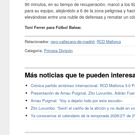
90 minutos, en su tiempo de recuperación, marcó a los 
para su equipo, alejándolo a 6 de la zona peligrosa y hac
elevándose entre una nuble de defensas y rematar un có
Toni Ferrer para Fútbol Balear.
Relacionados:
rayo-vallecano-de-madrid
,
RCD Mallorca
Categoría:
Primera División
Más noticias que te pueden interes
Crónica partido amistoso internacional: RCD Mallorca 3-0 P
Presentación de Arnau Puigmal, Zito Luvumbo, Adrián Fu
Arnau Puigmal: “Voy a dejarlo todo por este escudo»
Zito Luvumbo: “Sentí el cariño de la afición y no dudé en vo
Ya conocemos el calendario de la temporada 2026/27! de 2ª