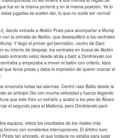
s mallorquinistas no les viniera a sus mentes el regalo de
que fue en la misma portería y en la misma posición. Ya lo
 estas jugadas se suelen dar, lo que no suele ser normal
-4-2, dando entrada a Abdón Prats para acompañar a Muriqi
r con la entrada de Abdón, que desequilibró a los centrales
Muriqi. Y llegó el primer gol bermellón, centro de Dani
en su intento de despeje, los centrales en busca de Abdón
ado entrando veloz desde atrás y batir a Dimitrievski con
centraba y empezaba a mover el balón con criterio, lejos
 el que tenía prisas y daba la impresión de querer marcar el
.
que encendía todas las alarmas. Centró raso Balliu desde la
ndo se anticipó Gio con mucha velocidad y fuerza llegando
rtuna que éste hizo un extraño y acabó a los pies de Álvaro
ar el segundo para el Mallorca, pero Dimitrievski paró
s equipos, vistos los resultados de los rivales más
uy bronco con constantes interrupciones. El árbitro tuvo
 Pirata tan añorado, el que todavía no estaba para jugar