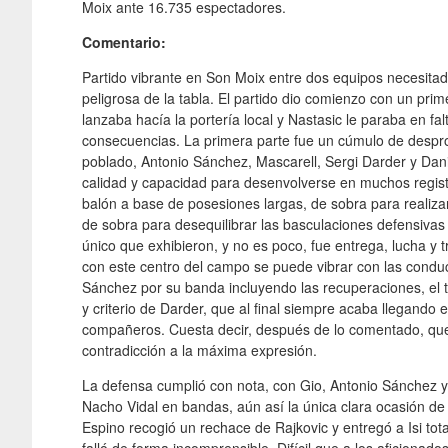
Moix ante 16.735 espectadores.
Comentario:
Partido vibrante en Son Moix entre dos equipos necesitad
peligrosa de la tabla. El partido dio comienzo con un prim
lanzaba hacía la portería local y Nastasic le paraba en falt
consecuencias. La primera parte fue un cúmulo de despro
poblado, Antonio Sánchez, Mascarell, Sergi Darder y Dani
calidad y capacidad para desenvolverse en muchos regist
balón a base de posesiones largas, de sobra para realizar 
de sobra para desequilibrar las basculaciones defensivas
único que exhibieron, y no es poco, fue entrega, lucha y t
con este centro del campo se puede vibrar con las conduc
Sánchez por su banda incluyendo las recuperaciones, el t
y criterio de Darder, que al final siempre acaba llegando 
compañeros. Cuesta decir, después de lo comentado, que 
contradicción a la máxima expresión.
La defensa cumplió con nota, con Gio, Antonio Sánchez 
Nacho Vidal en bandas, aún así la única clara ocasión de
Espino recogió un rechace de Rajkovic y entregó a Isi tota