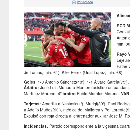
Ver jornada
Alinea
RCD Ma
Gonzále
Antoni
min. 80
Rayo V
Lejeune
Pathé C
de Tomás, min. 61), Kike Pérez (Unai López, min. 68).
Goles
: 1-0 Antonio Sánchez(48′), 1-1 Álvaro García(75′), 
Árbitro:
José Luis Munuera Montero asistido en bandas p
Martínez Moreno.
4º árbitro
Pablo Morales Moreno.
VAR
Tarjetas:
Amarilla a Nastasic(1′), Muriqi(39′), Dani Rodríg
a Adolfo Muñoz(90′), médico del Mallorca y Pol Lorente(90
Expulsó con roja directa al entrenador auxiliar José M. R
Incidencias:
Partido correspondiente a la vigésima cuar