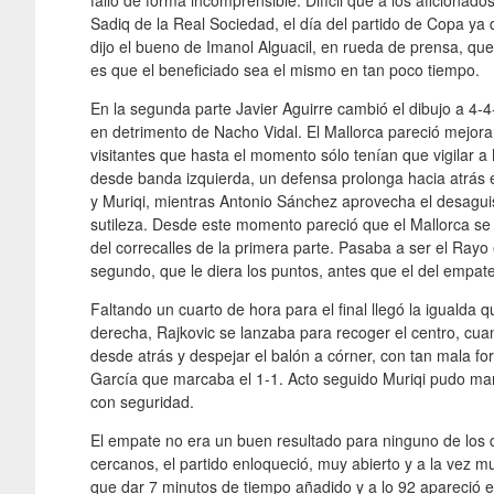
falló de forma incomprensible. Difícil que a los aficionado
Sadiq de la Real Sociedad, el día del partido de Copa ya 
dijo el bueno de Imanol Alguacil, en rueda de prensa, que
es que el beneficiado sea el mismo en tan poco tiempo.
En la segunda parte Javier Aguirre cambió el dibujo a 4
en detrimento de Nacho Vidal. El Mallorca pareció mejora
visitantes que hasta el momento sólo tenían que vigilar a 
desde banda izquierda, un defensa prolonga hacia atrás 
y Muriqi, mientras Antonio Sánchez aprovecha el desaguis
sutileza. Desde este momento pareció que el Mallorca se 
del correcalles de la primera parte. Pasaba a ser el Rayo
segundo, que le diera los puntos, antes que el del empate
Faltando un cuarto de hora para el final llegó la igualda 
derecha, Rajkovic se lanzaba para recoger el centro, cua
desde atrás y despejar el balón a córner, con tan mala fo
García que marcaba el 1-1. Acto seguido Muriqi pudo marc
con seguridad.
El empate no era un buen resultado para ninguno de los do
cercanos, el partido enloqueció, muy abierto y a la vez m
que dar 7 minutos de tiempo añadido y a lo 92 apareció el