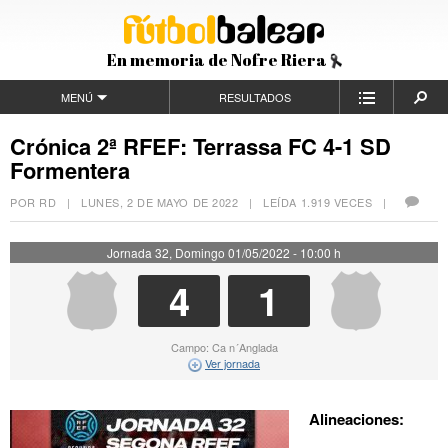
En memoria de Nofre Riera
MENÚ
RESULTADOS
Crónica 2ª RFEF: Terrassa FC 4-1 SD
Formentera
POR RD |
LUNES, 2 DE MAYO DE 2022
| LEÍDA 1.919 VECES |
Jornada 32, Domingo 01/05/2022 - 10:00 h
4
1
Campo: Ca n´Anglada
Ver jornada
Alineaciones: