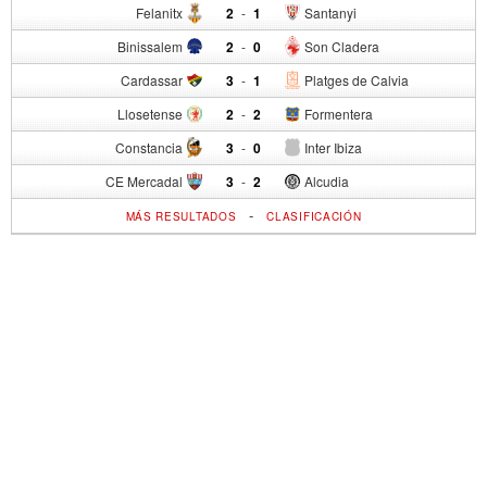
Felanitx
2
-
1
Santanyi
Binissalem
2
-
0
Son Cladera
Cardassar
3
-
1
Platges de Calvia
Llosetense
2
-
2
Formentera
Constancia
3
-
0
Inter Ibiza
CE Mercadal
3
-
2
Alcudia
-
MÁS RESULTADOS
CLASIFICACIÓN