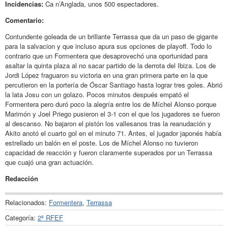
Incidencias:
Ca n’Anglada, unos 500 espectadores.
Comentario:
Contundente goleada de un brillante Terrassa que da un paso de gigante
para la salvacion y que incluso apura sus opciones de playoff. Todo lo
contrario que un Formentera que desaprovechó una oportunidad para
asaltar la quinta plaza al no sacar partido de la derrota del Ibiza. Los de
Jordi López fraguaron su victoria en una gran primera parte en la que
percutieron en la portería de Óscar Santiago hasta lograr tres goles. Abrió
la lata Josu con un golazo. Pocos minutos después empató el
Formentera pero duró poco la alegría entre los de Míchel Alonso porque
Marimón y Joel Priego pusieron el 3-1 con el que los jugadores se fueron
al descanso. No bajaron el pistón los vallesanos tras la reanudación y
Akito anotó el cuarto gol en el minuto 71. Antes, el jugador japonés había
estrellado un balón en el poste. Los de Míchel Alonso no tuvieron
capacidad de reacción y fueron claramente superados por un Terrassa
que cuajó una gran actuación.
Redacción
Relacionados:
Formentera
,
Terrassa
Categoría:
2ª RFEF