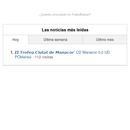
¿Quieres anunciarte en FutbolBalear?
Las noticias más leídas
Hoy
Última semana
Último mes
𝙄𝙄 𝙏𝙧𝙤𝙛𝙚𝙪 𝘾𝙞𝙪𝙩𝙖𝙩 𝙙𝙚 𝙈𝙖𝙣𝙖𝙘𝙤𝙧: CD Manacor 0-2 UD
POblense
- 112 visitas