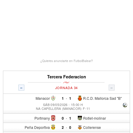
¿Quieres anunciarte en FutbolBalear?
Tercera Federacion
«
»
JORNADA 34
Manacor
1
-
1
R.C.D. Mallorca Sad "B"
SÁB 09/05/2026 - 15:00 H
NA CAPELLERA (MANACOR) F-11
Portmany
0
-
1
Rotlet-molinar
Peña Deportiva
2
-
0
Collerense