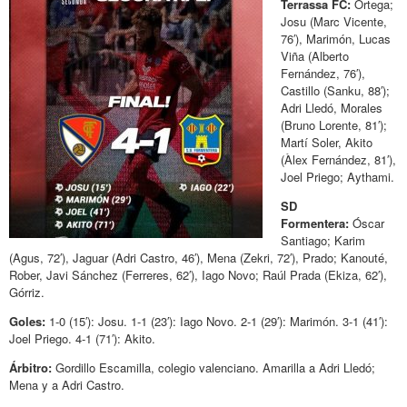
Terrassa FC:
Ortega;
Josu (Marc Vicente,
76′), Marimón, Lucas
Viña (Alberto
Fernández, 76′),
Castillo (Sanku, 88′);
Adri Lledó, Morales
(Bruno Lorente, 81′);
Martí Soler, Akito
(Àlex Fernández, 81′),
Joel Priego; Aythami.
SD
Formentera:
Óscar
Santiago; Karim
(Agus, 72′), Jaguar (Adri Castro, 46′), Mena (Zekri, 72′), Prado; Kanouté,
Rober, Javi Sánchez (Ferreres, 62′), Iago Novo; Raúl Prada (Ekiza, 62′),
Górriz.
Goles:
1-0 (15′): Josu. 1-1 (23′): Iago Novo. 2-1 (29′): Marimón. 3-1 (41′):
Joel Priego. 4-1 (71′): Akito.
Árbitro:
Gordillo Escamilla, colegio valenciano. Amarilla a Adri Lledó;
Mena y a Adri Castro.