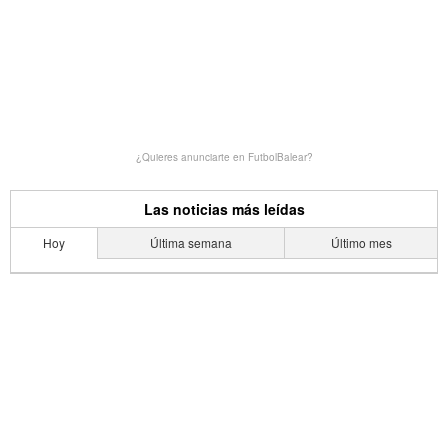
¿Quieres anunciarte en FutbolBalear?
Las noticias más leídas
Hoy
Última semana
Último mes