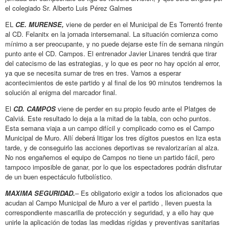
el colegiado Sr. Alberto Luis Pérez Galmes
EL
CE. MURENSE,
viene de perder en el Municipal de Es Torrentó frente
al CD. Felanitx en la jornada intersemanal. La situación comienza como
mínimo a ser preocupante, y no puede dejarse este fín de semana ningún
punto ante el CD. Campos. El entrenador Javier Linares tendrá que tirar
del catecismo de las estrategias, y lo que es peor no hay opción al error,
ya que se necesita sumar de tres en tres. Vamos a esperar
acontecimientos de este partido y al final de los 90 minutos tendremos la
solución al enigma del marcador final.
El
CD. CAMPOS
viene de perder en su propio feudo ante el Platges de
Calviá. Este resultado lo deja a la mitad de la tabla, con ocho puntos.
Esta semana viaja a un campo difícil y complicado como es el Campo
Municipal de Muro. Allí deberá litigar los tres dígitos puestos en liza esta
tarde, y de conseguirlo las acciones deportivas se revalorizarían al alza.
No nos engañemos el equipo de Campos no tiene un partido fácil, pero
tampoco imposible de ganar, por lo que los espectadores podrán disfrutar
de un buen espectáculo futbolístico.
MAXIMA SEGURIDAD.
– Es obligatorio exigir a todos los aficionados que
acudan al Campo Municipal de Muro a ver el partido , lleven puesta la
correspondiente mascarilla de protección y seguridad, y a ello hay que
unirle la aplicación de todas las medidas rígidas y preventivas sanitarias