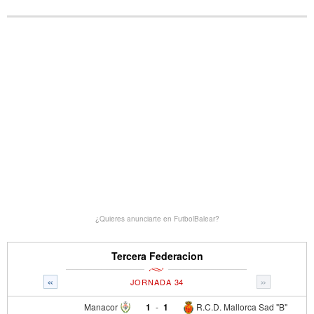
¿Quieres anunciarte en FutbolBalear?
Tercera Federacion
«
»
JORNADA 34
Manacor
1
-
1
R.C.D. Mallorca Sad "B"