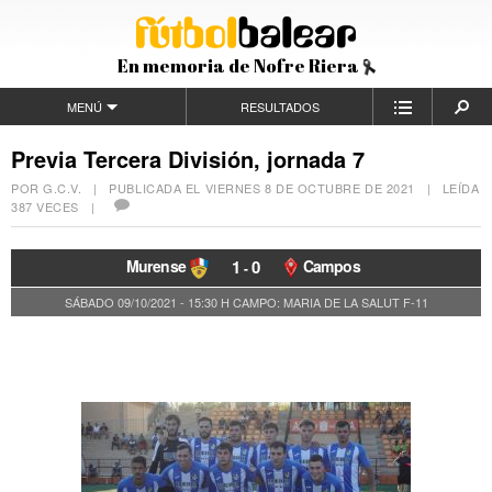
En memoria de Nofre Riera
MENÚ
RESULTADOS
Previa Tercera División, jornada 7
POR G.C.V. | PUBLICADA EL
VIERNES 8 DE OCTUBRE DE 2021
| LEÍDA
387 VECES |
Murense
1
0
Campos
-
SÁBADO 09/10/2021 - 15:30 H
CAMPO: MARIA DE LA SALUT F-11