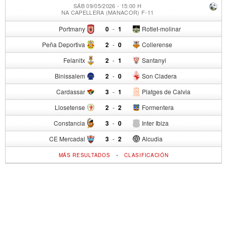
SÁB 09/05/2026 - 15:00 H
NA CAPELLERA (MANACOR) F-11
Portmany
0
-
1
Rotlet-molinar
Peña Deportiva
2
-
0
Collerense
Felanitx
2
-
1
Santanyi
Binissalem
2
-
0
Son Cladera
Cardassar
3
-
1
Platges de Calvia
Llosetense
2
-
2
Formentera
Constancia
3
-
0
Inter Ibiza
CE Mercadal
3
-
2
Alcudia
-
MÁS RESULTADOS
CLASIFICACIÓN