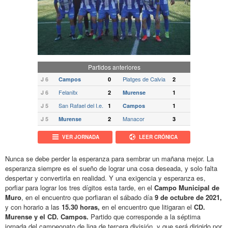
Partidos anteriores
Platges de Calvia
J 6
Campos
0
2
Felanitx
J 6
2
Murense
1
San Rafael del I.e.
J 5
1
Campos
1
Manacor
J 5
Murense
2
3
VER JORNADA
LEER CRÓNICA
Nunca se debe perder la esperanza para sembrar un mañana mejor. La
esperanza siempre es el sueño de lograr una cosa deseada, y solo falta
despertar y convertirla en realidad. Y una exigencia y esperanza es,
porfiar para lograr los tres dígitos esta tarde, en el
Campo Municipal de
Muro
, en el encuentro que porfiaran el sábado día
9 de octubre de 2021,
y con horario a las
15.30 horas,
en el encuentro que litigaran el
CD.
Murense y el CD. Campos.
Partido que corresponde a la séptima
jornada del campeonato de liga de tercera división, y que será dirigido por