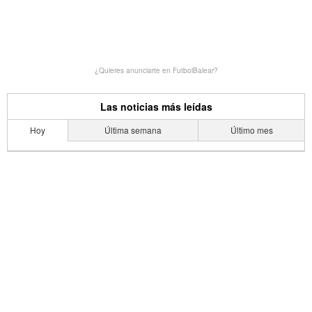
¿Quieres anunciarte en FutbolBalear?
Las noticias más leídas
Hoy
Última semana
Último mes