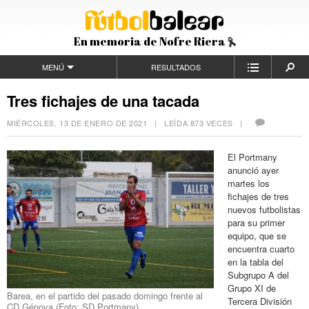
En memoria de Nofre Riera
MENÚ
RESULTADOS
Tres fichajes de una tacada
MIÉRCOLES, 13 DE ENERO DE 2021
| LEÍDA 873 VECES |
El Portmany
anunció ayer
martes los
fichajes de tres
nuevos futbolistas
para su primer
equipo, que se
encuentra cuarto
en la tabla del
Subgrupo A del
Grupo XI de
Barea, en el partido del pasado domingo frente al
Tercera División
CD Génova (Foto: SD Portmany).