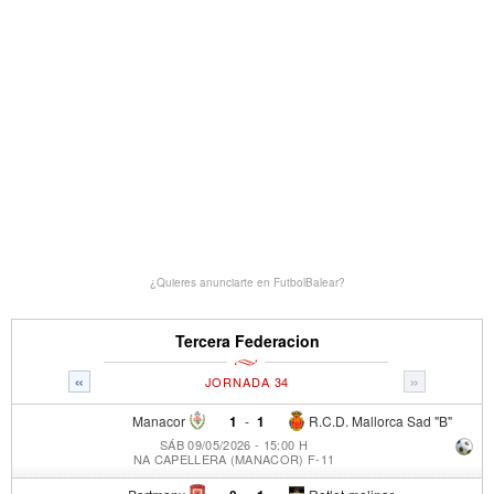
¿Quieres anunciarte en FutbolBalear?
Tercera Federacion
«
»
JORNADA 34
Manacor
1
-
1
R.C.D. Mallorca Sad "B"
SÁB 09/05/2026 - 15:00 H
NA CAPELLERA (MANACOR) F-11