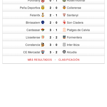
Portmany
0
-
1
Rotlet-molinar
Peña Deportiva
2
-
0
Collerense
Felanitx
2
-
1
Santanyi
Binissalem
2
-
0
Son Cladera
Cardassar
3
-
1
Platges de Calvia
Llosetense
2
-
2
Formentera
Constancia
3
-
0
Inter Ibiza
CE Mercadal
3
-
2
Alcudia
-
MÁS RESULTADOS
CLASIFICACIÓN