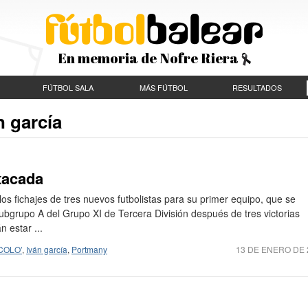
En memoria de Nofre Riera
FÚTBOL SALA
MÁS FÚTBOL
RESULTADOS
n garcía
 tacada
os fichajes de tres nuevos futbolistas para su primer equipo, que se
Subgrupo A del Grupo XI de Tercera División después de tres victorias
 estar ...
’COLO’
,
Iván garcía
,
Portmany
13 DE ENERO DE 