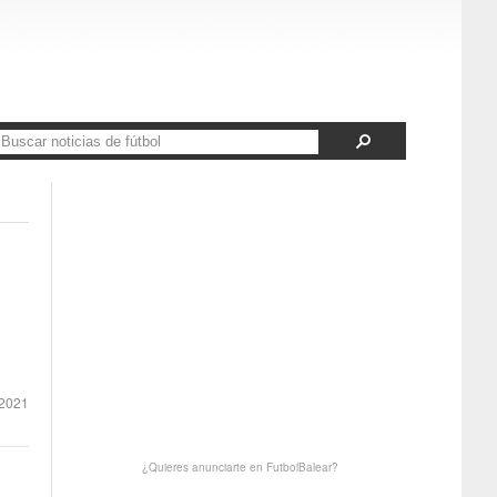
2021
¿Quieres anunciarte en FutbolBalear?