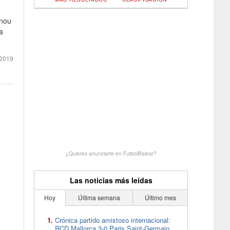
 nou
a
 2019
¿Quieres anunciarte en FutbolBalear?
Las noticias más leídas
Hoy
Última semana
Último mes
Crónica partido amistoso internacional:
RCD Mallorca 3-0 Paris Saint-Germain