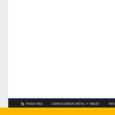
FEEDS RSS
LEENOS DESDE MÓVIL Y TABLET
RES