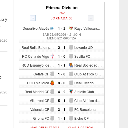
Primera División
«
»
JORNADA 38
ub y
s
Deportivo Alavés
1
-
2
Rayo Vallecano de Madrid
SÁB 23/05/2026 - 21:00 H
MENDIZORROTZA
2020
Real Betis Balompié
2
-
1
Levante UD
RC Celta de Vigo
1
-
0
Sevilla FC
RCD Espanyol de Barcelona
1
-
1
Real Sociedad de Fútbol
Getafe CF
1
-
0
Club Atlético Osasuna
b
RCD Mallorca
3
-
0
Real Oviedo
Real Madrid CF
4
-
2
Athletic Club
 2020
Villarreal CF
5
-
1
Club Atlético de Madrid
Valencia CF
3
-
1
FC Barcelona
Girona FC
1
-
1
Elche CF
-
MÁS RESULTADOS
CLASIFICACIÓN