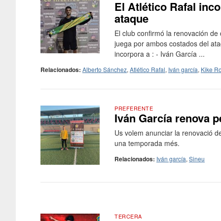
El Atlético Rafal in
ataque
El club confirmó la renovación de
juega por ambos costados del ata
incorpora a : - Iván García ...
Relacionados:
Alberto Sánchez
,
Atlético Rafal
,
Iván garcía
,
Kike R
PREFERENTE
Iván García renova p
Us volem anunciar la renovació de 
una temporada més.
Relacionados:
Iván garcía
,
Sineu
TERCERA