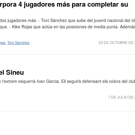
corpora 4 jugadores más para completar su
 dos jugadores más: - Toni Sánchez que sube del juvenil nacional del cl
que. - Kike Rojas que actúa en las posiciones de media punta. Ademá
ojas
,
Toni Sanchez
23 DE OCTUBRE DE 
el Sineu
l'extrem esquerrà Ivan Garcia. Ell seguirà defensant els colors del clu
7 DE JULIO DE