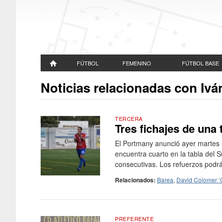
FÚTBOL
FEMENINO
FÚTBOL BASE
Noticias relacionadas con Ivá
TERCERA
Tres fichajes de una
El Portmany anunció ayer martes l
encuentra cuarto en la tabla del 
consecutivas. Los refuerzos podrán
Relacionados:
Barea
,
David Colomer 
PREFERENTE