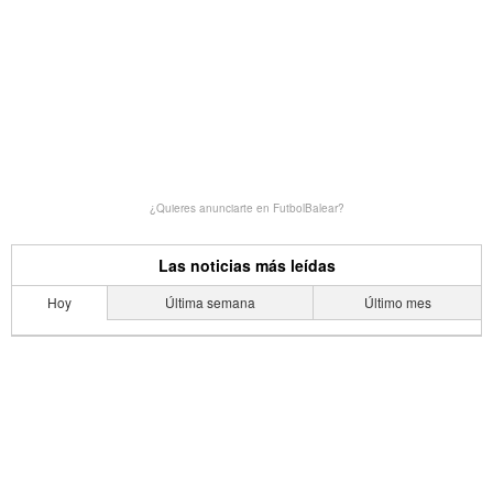
¿Quieres anunciarte en FutbolBalear?
Las noticias más leídas
Hoy
Última semana
Último mes