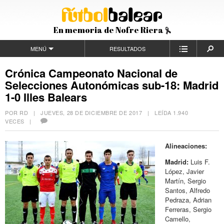
En memoria de Nofre Riera
MENÚ
RESULTADOS
Crónica Campeonato Nacional de
Selecciones Autonómicas sub-18: Madrid
1-0 Illes Balears
POR RD |
JUEVES, 28 DE DICIEMBRE DE 2017
| LEÍDA 1.940
VECES |
Alineaciones:
Madrid:
Luis F.
López, Javier
Martín, Sergio
Santos, Alfredo
Pedraza, Adrian
Ferreras, Sergio
Camello,