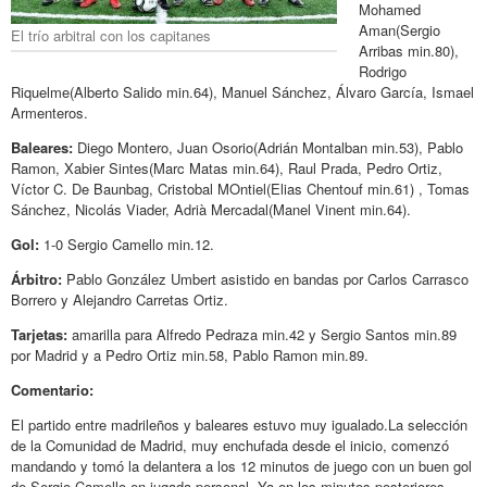
Mohamed
Aman(Sergio
El trío arbitral con los capitanes
Arribas min.80),
Rodrigo
Riquelme(Alberto Salido min.64), Manuel Sánchez, Álvaro García, Ismael
Armenteros.
Baleares:
Diego Montero, Juan Osorio(Adrián Montalban min.53), Pablo
Ramon, Xabier Sintes(Marc Matas min.64), Raul Prada, Pedro Ortiz,
Víctor C. De Baunbag, Cristobal MOntiel(Elias Chentouf min.61) , Tomas
Sánchez, Nicolás Viader, Adrià Mercadal(Manel Vinent min.64).
Gol:
1-0 Sergio Camello min.12.
Árbitro:
Pablo González Umbert asistido en bandas por Carlos Carrasco
Borrero y Alejandro Carretas Ortiz.
Tarjetas:
amarilla para Alfredo Pedraza min.42 y Sergio Santos min.89
por Madrid y a Pedro Ortiz min.58, Pablo Ramon min.89.
Comentario:
El partido entre madrileños y baleares estuvo muy igualado.La selección
de la Comunidad de Madrid, muy enchufada desde el inicio, comenzó
mandando y tomó la delantera a los 12 minutos de juego con un buen gol
de Sergio Camello en jugada personal. Ya en los minutos posteriores,