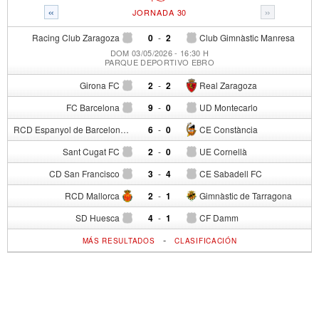
«
»
JORNADA 30
Racing Club Zaragoza
0
-
2
Club Gimnàstic Manresa
DOM 03/05/2026 - 16:30 H
PARQUE DEPORTIVO EBRO
Girona FC
2
-
2
Real Zaragoza
FC Barcelona
9
-
0
UD Montecarlo
RCD Espanyol de Barcelona
6
-
0
CE Constància
Sant Cugat FC
2
-
0
UE Cornellà
CD San Francisco
3
-
4
CE Sabadell FC
RCD Mallorca
2
-
1
Gimnàstic de Tarragona
SD Huesca
4
-
1
CF Damm
-
MÁS RESULTADOS
CLASIFICACIÓN