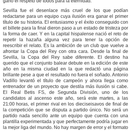
ganó el respeto de todos para la eternidad.
Sevilla fue el desenlace más cruel de los que podían
redactarse para un equipo cuya ilusión era ganar el primer
título de su historia. El entusiasmo y el éxito conseguido con
el billete para la final dieron paso a un estado de tristeza por
la forma de caer. Y en la capital hispalense nació el reto de
repetir la hazaña alguna vez para tener la opción de
reescribir el relato. Es la ambición de un club que vuelve a
afrontar la Copa del Rey con otra cara. Desde la final de
Sevilla, la Copa del Rey sabe diferente. El destino ha
querido que el conjunto balear debute en la edición de este
año en la misma ciudad en la que redactó una página
brillante pese a que el resultado no fuera el soñado. Antonio
Vadillo levantó el título de campeón y ahora llega como
entrenador de un proyecto que destila más ilusión si cabe.
El Real Betis FS, de Segunda División, uno de los
candidatos al ascenso este año, será este martes, a las
21:00 horas, el primer rival en los dieciseisavos de final de
la competición que se disputa a partido único. No será un
partido nada sencillo ante un equipo que cuenta con una
plantilla experimentada y que perfectamente podría jugar en
la mejor liga del mundo. No hay margen de error y el formato