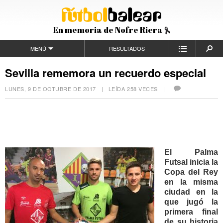
En memoria de Nofre Riera
MENÚ
RESULTADOS
Sevilla rememora un recuerdo especial
LUNES, 9 DE OCTUBRE DE 2017
| LEÍDA 258 VECES |
El Palma
Futsal inicia la
Copa del Rey
en la misma
ciudad en la
que jugó la
primera final
de su historia