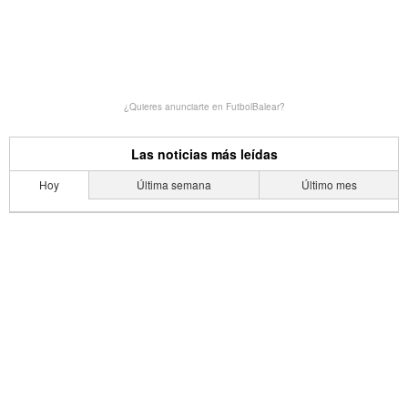
¿Quieres anunciarte en FutbolBalear?
Las noticias más leídas
Hoy
Última semana
Último mes