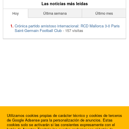
Las noticias más leídas
Hoy
Última semana
Último mes
Crónica partido amistoso internacional: RCD Mallorca 3-0 Paris
Saint-Germain Football Club
- 157 visitas
Utilizamos cookies propias de carácter técnico y cookies de terceros
de Google Adsense para la personalización de anuncios. Estas
cookies solo se activarán si las consientes expresamente con el