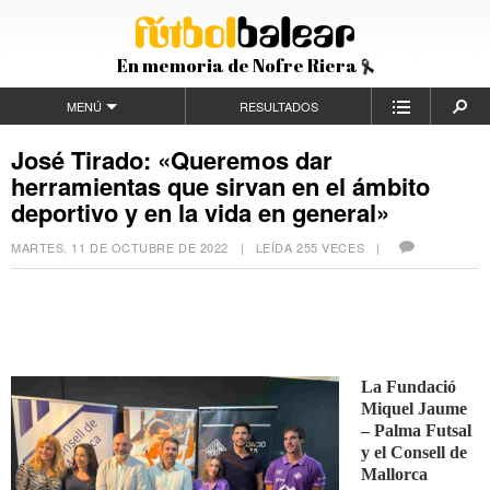
En memoria de Nofre Riera
MENÚ
RESULTADOS
José Tirado: «Queremos dar
herramientas que sirvan en el ámbito
deportivo y en la vida en general»
MARTES, 11 DE OCTUBRE DE 2022
| LEÍDA 255 VECES |
La Fundació
Miquel Jaume
– Palma Futsal
y el Consell de
Mallorca