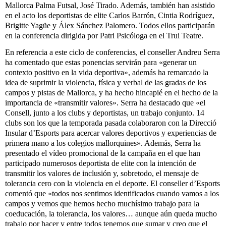
Mallorca Palma Futsal, José Tirado. Además, también han asistido
en el acto los deportistas de elite Carlos Barrón, Cintia Rodríguez,
Brigitte Yagüe y Álex Sánchez Palomero. Todos ellos participarán
en la conferencia dirigida por Patri Psicóloga en el Trui Teatre.
En referencia a este ciclo de conferencias, el conseller Andreu Serra
ha comentado que estas ponencias servirán para «generar un
contexto positivo en la vida deportiva», además ha remarcado la
idea de suprimir la violencia, física y verbal de las gradas de los
campos y pistas de Mallorca, y ha hecho hincapié en el hecho de la
importancia de «transmitir valores». Serra ha destacado que «el
Consell, junto a los clubs y deportistas, un trabajo conjunto. 14
clubs son los que la temporada pasada colaboraron con la Direcció
Insular d’Esports para acercar valores deportivos y experiencias de
primera mano a los colegios mallorquines». Además, Serra ha
presentado el vídeo promocional de la campaña en el que han
participado numerosos deportista de elite con la intención de
transmitir los valores de inclusión y, sobretodo, el mensaje de
tolerancia cero con la violencia en el deporte. El conseller d’Esports
comentó que «todos nos sentimos identificados cuando vamos a los
campos y vemos que hemos hecho muchísimo trabajo para la
coeducación, la tolerancia, los valores… aunque aún queda mucho
trabajo por hacer y entre todos tenemos que sumar y creo que el