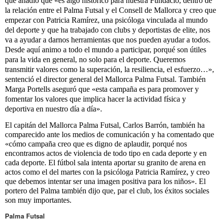
que añadió que «es algo histórico para nuestra Fundació, dentro de
la relación entre el Palma Futsal y el Consell de Mallorca y creo que
empezar con Patricia Ramírez, una psicóloga vinculada al mundo
del deporte y que ha trabajado con clubs y deportistas de elite, nos
va a ayudar a darnos herramientas que nos pueden ayudar a todos.
Desde aquí animo a todo el mundo a participar, porqué son útiles
para la vida en general, no solo para el deporte. Queremos
transmitir valores como la superación, la resiliencia, el esfuerzo…»,
sentenció el director general del Mallorca Palma Futsal. También
Marga Portells aseguró que «esta campaña es para promover y
fomentar los valores que implica hacer la actividad física y
deportiva en nuestro día a día».
El capitán del Mallorca Palma Futsal, Carlos Barrón, también ha
comparecido ante los medios de comunicación y ha comentado que
«cómo campaña creo que es digno de aplaudir, porqué nos
encontramos actos de violencia de todo tipo en cada deporte y en
cada deporte. El fútbol sala intenta aportar su granito de arena en
actos como el del martes con la psicóloga Patricia Ramírez, y creo
que debemos intentar ser una imagen positiva para los niños». El
portero del Palma también dijo que, par el club, los éxitos sociales
son muy importantes.
Palma Futsal