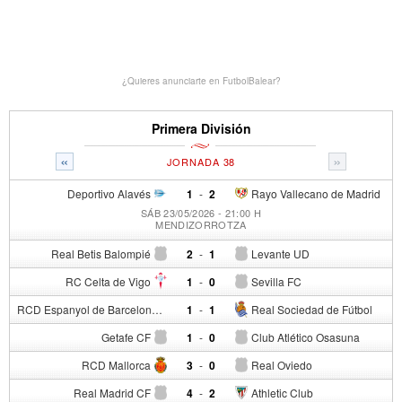
¿Quieres anunciarte en FutbolBalear?
Primera División
«
»
JORNADA 38
Deportivo Alavés
1
-
2
Rayo Vallecano de Madrid
SÁB 23/05/2026 - 21:00 H
MENDIZORROTZA
Real Betis Balompié
2
-
1
Levante UD
RC Celta de Vigo
1
-
0
Sevilla FC
RCD Espanyol de Barcelona
1
-
1
Real Sociedad de Fútbol
Getafe CF
1
-
0
Club Atlético Osasuna
RCD Mallorca
3
-
0
Real Oviedo
Real Madrid CF
4
-
2
Athletic Club