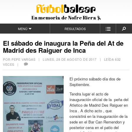
En memoria de Nofre Riera
MENÚ
RESULTADOS
El sábado de inaugura la Peña del At de
Madrid des Raiguer de Inca
POR PEPE VARGAS |
LUNES, 28 DE AGOSTO DE 2017
| LEÍDA 632
VECES |
El próximo sábado día dos de
Septiembre.
Tendra lugar el acto de
inauguración oficial de la peña del
Atletico de Madrid Des Raiguer en
Inca . A dicho acto , que
consistirá en la inauguración de la
sede en el Bar Can Remendon y
posterior cena en el patio del