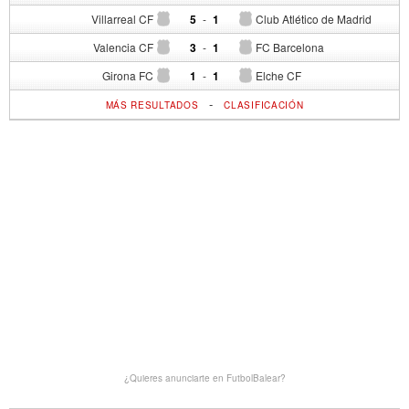
Villarreal CF
5
-
1
Club Atlético de Madrid
Valencia CF
3
-
1
FC Barcelona
Girona FC
1
-
1
Elche CF
-
MÁS RESULTADOS
CLASIFICACIÓN
¿Quieres anunciarte en FutbolBalear?