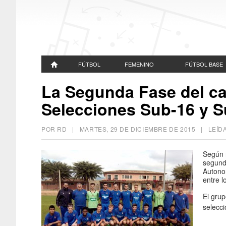
FÚTBOL
FEMENINO
FÚTBOL BASE
La Segunda Fase del c
Selecciones Sub-16 y S
POR RD |
MARTES, 29 DE DICIEMBRE DE 2015
| LEÍDA
Según 
segund
Autono
entre l
El grup
selecci