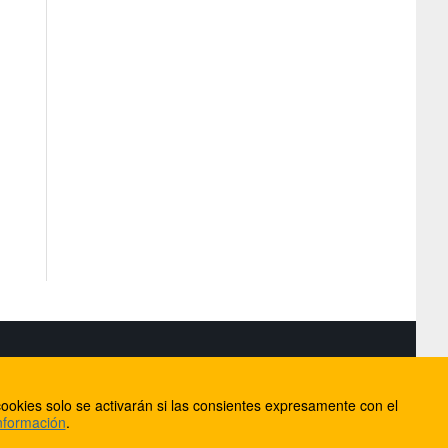
S
ookies solo se activarán si las consientes expresamente con el
lorca
nformación
.
ios