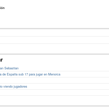
ión
ar
San Sebastian
ista de España sub 17 para jugar en Menorca
oño viendo jugadores