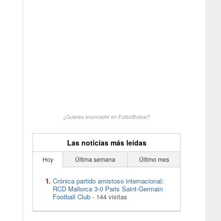
¿Quieres anunciarte en FutbolBalear?
Las noticias más leídas
Hoy
Última semana
Último mes
Crónica partido amistoso internacional:
RCD Mallorca 3-0 Paris Saint-Germain
Football Club
- 144 visitas