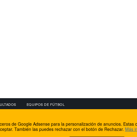
ULTADOS
EQUIPOS DE FÚTBOL
OS
CONECTA CON NOSOTROS
OTROS SERVICIO
erceros de Google Adsense para la personalización de anuncios. Estas c
lear
Facebook
Internet Rural Mal
ceptar. También las puedes rechazar con el botón de Rechazar.
Más i
as IP
Twitter
Registro de domin