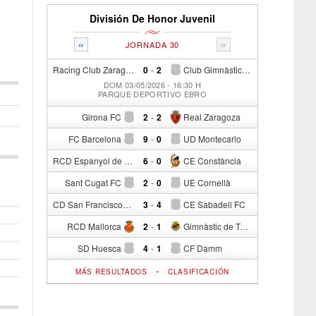
División De Honor Juvenil
«
»
JORNADA 30
Racing Club Zaragoza
0
-
2
Club Gimnàstic Manresa
DOM 03/05/2026 - 16:30 H
PARQUE DEPORTIVO EBRO
Girona FC
2
-
2
Real Zaragoza
FC Barcelona
9
-
0
UD Montecarlo
RCD Espanyol de Barcelona
6
-
0
CE Constància
Sant Cugat FC
2
-
0
UE Cornellà
CD San Francisco
3
-
4
CE Sabadell FC
RCD Mallorca
2
-
1
Gimnàstic de Tarragona
SD Huesca
4
-
1
CF Damm
-
MÁS RESULTADOS
CLASIFICACIÓN