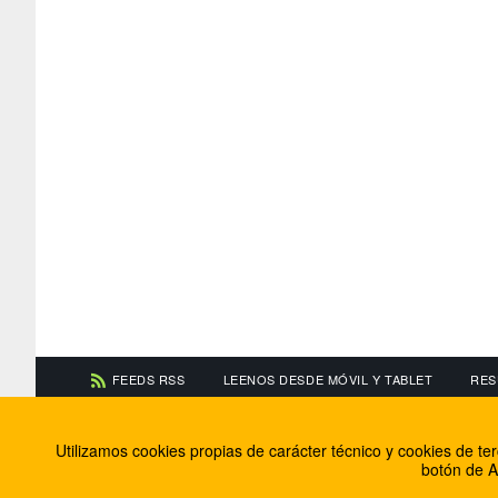
FEEDS RSS
LEENOS DESDE MÓVIL Y TABLET
RES
CONTACTA CON NOSOTROS
ACERCA DE NOSOTR
Utilizamos cookies propias de carácter técnico y cookies de t
Información de contacto
El equipo de FútbolBa
botón de A
Anúnciate en FútbolBalear
Soluciones Corporativ
Colabora con nosotros
Canal ético