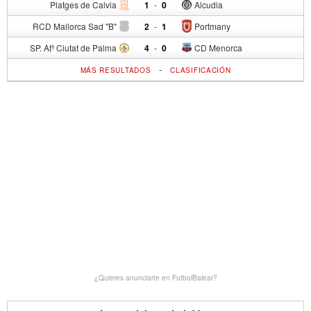
Platges de Calvia
1
-
0
Alcudia
RCD Mallorca Sad "B"
2
-
1
Portmany
SP. Atº Ciutat de Palma
4
-
0
CD Menorca
-
MÁS RESULTADOS
CLASIFICACIÓN
¿Quieres anunciarte en FutbolBalear?