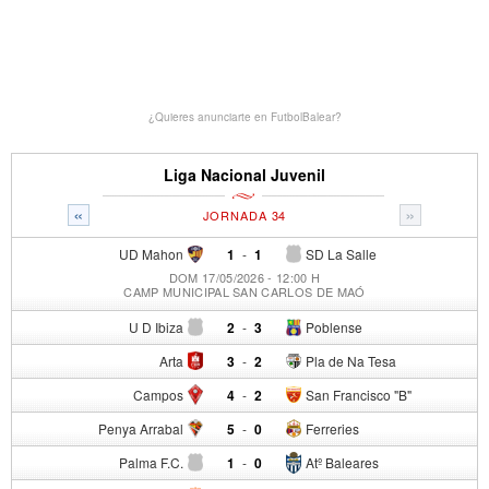
¿Quieres anunciarte en FutbolBalear?
Liga Nacional Juvenil
«
»
JORNADA 34
UD Mahon
1
-
1
SD La Salle
DOM 17/05/2026 - 12:00 H
CAMP MUNICIPAL SAN CARLOS DE MAÓ
U D Ibiza
2
-
3
Poblense
Arta
3
-
2
Pla de Na Tesa
Campos
4
-
2
San Francisco "B"
Penya Arrabal
5
-
0
Ferreries
Palma F.C.
1
-
0
Atº Baleares