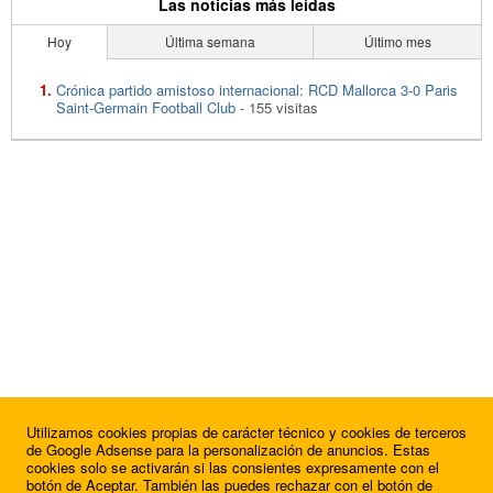
Las noticias más leídas
Hoy
Última semana
Último mes
Crónica partido amistoso internacional: RCD Mallorca 3-0 Paris
Saint-Germain Football Club
- 155 visitas
Utilizamos cookies propias de carácter técnico y cookies de terceros
de Google Adsense para la personalización de anuncios. Estas
cookies solo se activarán si las consientes expresamente con el
botón de Aceptar. También las puedes rechazar con el botón de