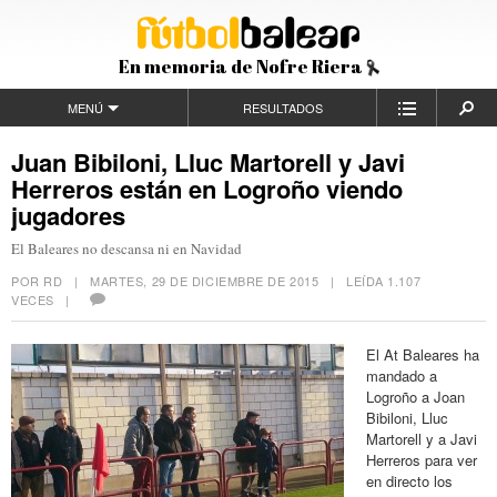
En memoria de Nofre Riera
MENÚ
RESULTADOS
Juan Bibiloni, Lluc Martorell y Javi
Herreros están en Logroño viendo
jugadores
El Baleares no descansa ni en Navidad
POR RD |
MARTES, 29 DE DICIEMBRE DE 2015
| LEÍDA 1.107
VECES |
El At Baleares ha
mandado a
Logroño a Joan
Bibiloni, Lluc
Martorell y a Javi
Herreros para ver
en directo los