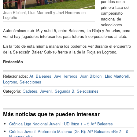
partidos de la
primera fase del
Joan Bibiloni, Lluc Martorell y Javi Herreros en
campeonato
Logroño
nacional de
selecciones
Autonómicas sub-16 y sub-18, entre Baleares, La Rioja y Asturias, para
ver si hay jugadores interesantes para futuras incorporaciones al club.
En la foto de esta misma mañana los podemos ver durante el encuentro
de la Selección Balear Sub-16 frente a la de la Rioja en Logroño.
Redacción
Relacionados:
At. Baleares
,
Javi Herreros
,
Joan Bibiloni
,
Lluc Martorell
,
Logroño
,
Selecciones
Categoría:
Cadetes
,
Juvenil
,
Segunda B
,
Selecciones
Más noticias que te pueden interesar
Crónica Liga Nacional Juvenil: UD Ibiza 1 – 5 Atº Baleares
Crónica Juvenil Preferente Mallorca (Gr. B): Atº Baleares «B» 2 – 0
Manacor «B»