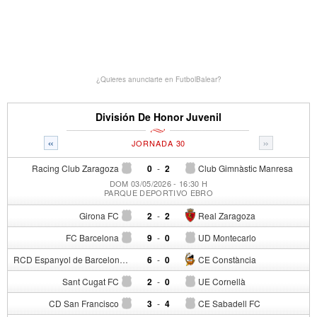
¿Quieres anunciarte en FutbolBalear?
División De Honor Juvenil
«
»
JORNADA 30
Racing Club Zaragoza
0
-
2
Club Gimnàstic Manresa
DOM 03/05/2026 - 16:30 H
PARQUE DEPORTIVO EBRO
Girona FC
2
-
2
Real Zaragoza
FC Barcelona
9
-
0
UD Montecarlo
RCD Espanyol de Barcelona
6
-
0
CE Constància
Sant Cugat FC
2
-
0
UE Cornellà
CD San Francisco
3
-
4
CE Sabadell FC