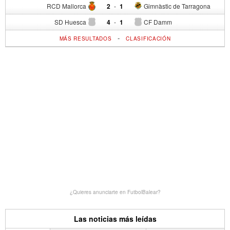
RCD Mallorca
2
-
1
Gimnàstic de Tarragona
SD Huesca
4
-
1
CF Damm
-
MÁS RESULTADOS
CLASIFICACIÓN
¿Quieres anunciarte en FutbolBalear?
Las noticias más leídas