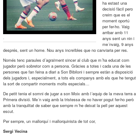
ha estast una
decisió fàcil pero
creim que es el
moment oportú
per fer-ho. Vaig
arribar amb 11
.
anys sent un nin i
me´nvaig, 9 anys
després, sent un home. Nou anys increïbles que no canviaria per res.
Només tenc paraules d´agraïment sincer al club que m´ha educat com
jugador però sobretor com a persona. Gràcies a totes i cada una de les
persones que fan feina a diari a Son Bibiloni i sempre estàn a disposició
dels jugadors i, especialment, a tots els companys amb els que he tengut
la sort de compartir moments molts especials…
De petit tenia el somni de jugar a son Moix amb l´equip de la meva terra a
Primera divisió. Me´n vaig amb la tristessa de no haver pogut fer-ho però
amb la tranqulitat de saber que sempre m´he deixat la pell per aquest
escut.
Per sempre, un mallorquí i mallorquinista de tot cor,
Sergi Vecina