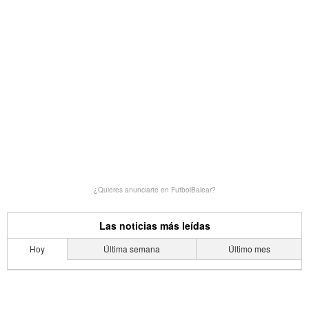
¿Quieres anunciarte en FutbolBalear?
Las noticias más leídas
Hoy
Última semana
Último mes