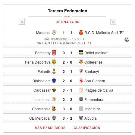
Tercera Federacion
«
»
JORNADA 34
Manacor
1
-
1
R.C.D. Mallorca Sad "B"
SÁB 09/05/2026 - 15:00 H
NA CAPELLERA (MANACOR) F-11
Portmany
0
-
1
Rotlet-molinar
Peña Deportiva
2
-
0
Collerense
Felanitx
2
-
1
Santanyi
Binissalem
2
-
0
Son Cladera
Cardassar
3
-
1
Platges de Calvia
Llosetense
2
-
2
Formentera
Constancia
3
-
0
Inter Ibiza
CE Mercadal
3
-
2
Alcudia
-
MÁS RESULTADOS
CLASIFICACIÓN