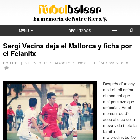
En memoria de Nofre Riera
MENÚ
RESULTADOS
Sergi Vecina deja el Mallorca y ficha por
el Felanitx
POR RD |
VIERNES, 10 DE AGOSTO DE 2018
| LEÍDA 1.691 VECES |
Després d´un any
molt difícil arriba
el moment que
mai pensava que
arribaria…Es el
moment de dir
adéu al club de la
meva vida i tota la
familia
mallorquinista. No