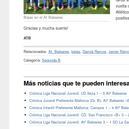
vuelta
Atlétic
Bajas en el At Baleares
positiv
Gracias y mucha suerte!
ATB
Relacionados:
At. Baleares
,
bajas
,
Damiá Ramos
,
Javier Ram
Categoría:
Segunda B
Más noticias que te pueden interes
Crónica Liga Nacional Juvenil: UD Ibiza 1 – 5 Atº Baleares
Crónica Juvenil Preferente Mallorca (Gr. B): Atº Baleares 
Crónica Infantil Preferente Mallorca: Campos 1 – 4 Atº Bal
Crónica Liga Nacional Juvenil: CD. San Francisco «B» 3 – 
Crónica Liga Nacional Juvenil: Atº Baleares 3 – 1 SD La Sa