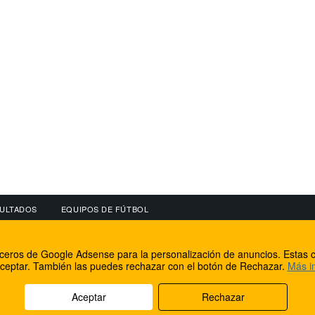
ULTADOS
EQUIPOS DE FÚTBOL
OS
CONECTA CON NOSOTROS
OTROS SERVICIO
erceros de Google Adsense para la personalización de anuncios. Estas c
lear
Facebook
Internet Rural Mal
ceptar. También las puedes rechazar con el botón de Rechazar.
Más i
as IP
Twitter
Registro de domin
Aceptar
Rechazar