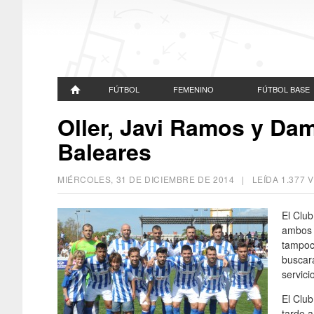
FÚTBOL
FEMENINO
FÚTBOL BASE
Oller, Javi Ramos y Dam
Baleares
MIÉRCOLES, 31 DE DICIEMBRE DE 2014
| LEÍDA 1.377
El Club
ambos d
tampoc
buscará
servic
El Club
tarde 