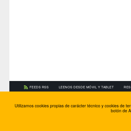
FEEDS RSS
LEENOS DESDE MÓVIL Y TABLET
RES
CONTACTA CON NOSOTROS
ACERCA DE NOSOTR
Utilizamos cookies propias de carácter técnico y cookies de t
Información de contacto
El equipo de FútbolBa
botón de A
Anúnciate en FútbolBalear
Soluciones Corporativ
Colabora con nosotros
Canal ético