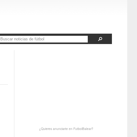
¿Quieres anunciarte en FutbolBalear?