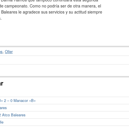
 de campeonato. Como no podría ser de otra manera, el
o Baleares le agradece sus servicios y su actitud siempre
a.
os
,
Oller
ar
«B» 2 – 0 Manacor «B»
eares
2 Atco Baleares
lle