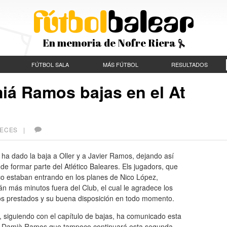
En memoria de Nofre Riera
FÚTBOL SALA
MÁS FÚTBOL
RESULTADOS
iá Ramos bajas en el At
 VECES |
 ha dado la baja a Oller y a Javier Ramos, dejando así
e formar parte del Atlético Baleares. Els jugadors, que
o estaban entrando en los planes de Nico López,
n más minutos fuera del Club, el cual le agradece los
ios prestados y su buena disposición en todo momento.
, siguiendo con el capítulo de bajas, ha comunicado esta
a Damià Ramos que tampoco continuará esta segunda