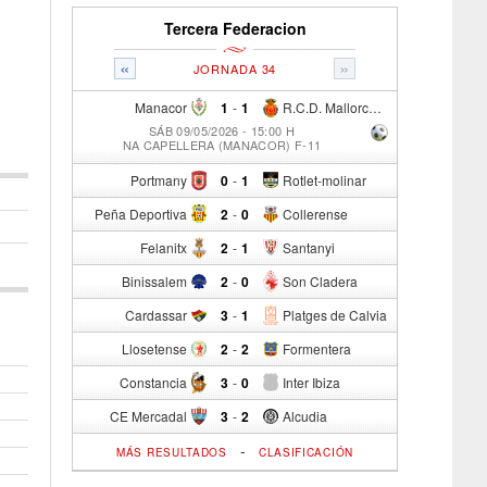
Tercera Federacion
«
»
JORNADA 34
Manacor
1
-
1
R.C.D. Mallorca Sad "B"
SÁB 09/05/2026 - 15:00 H
NA CAPELLERA (MANACOR) F-11
Portmany
0
-
1
Rotlet-molinar
Peña Deportiva
2
-
0
Collerense
Felanitx
2
-
1
Santanyi
Binissalem
2
-
0
Son Cladera
Cardassar
3
-
1
Platges de Calvia
Llosetense
2
-
2
Formentera
Constancia
3
-
0
Inter Ibiza
CE Mercadal
3
-
2
Alcudia
-
MÁS RESULTADOS
CLASIFICACIÓN