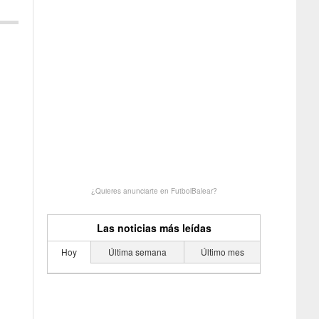
¿Quieres anunciarte en FutbolBalear?
Las noticias más leídas
Hoy
Última semana
Último mes