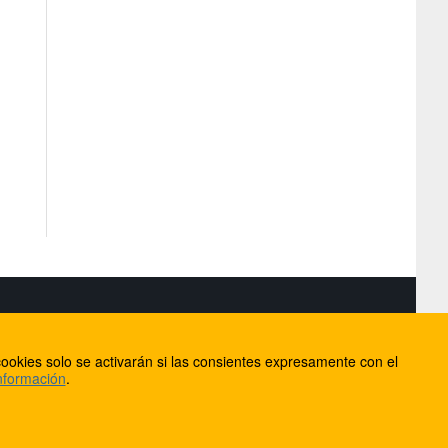
S
ookies solo se activarán si las consientes expresamente con el
lorca
nformación
.
ios