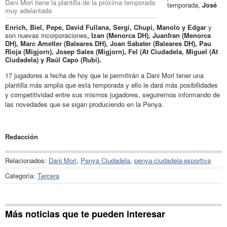
Dani Mori tiene la plantilla de la próxima temporada
temporada,
José
muy adelantada
Enrich, Biel, Pepe, David Fullana, Sergi, Chupi, Manolo y Edgar
y
son nuevas incorporaciones
, Izan (Menorca DH), Juanfran (Menorca
DH), Marc Ametler (Baleares DH), Joan Sabater (Baleares DH), Pau
Rioja (Migjorn), Josep Sales (Migjorn), Fel (At Ciudadela, Miguel (At
Ciudadela) y Raúl Capo (Rubi).
17 jugadores a fecha de hoy que le permitirán a Dani Mori tener una
plantilla más amplia que esta temporada y ello le dará más posibilidades
y competitividad entre sus mismos jugadores, seguiremos informando de
las novedades que se sigan produciendo en la Penya.
Redacción
Relacionados:
Dani Mori
,
Penya Ciudadela
,
penya-ciudadela-esportiva
Categoría:
Tercera
Más noticias que te pueden interesar