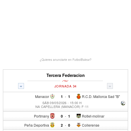
¿Quieres anunciarte en FutbolBalear?
Tercera Federacion
«
»
JORNADA 34
Manacor
1
-
1
R.C.D. Mallorca Sad "B"
SÁB 09/05/2026 - 15:00 H
NA CAPELLERA (MANACOR) F-11
Portmany
0
-
1
Rotlet-molinar
Peña Deportiva
2
-
0
Collerense