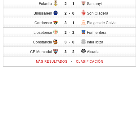
Felanitx
2
-
1
Santanyi
Binissalem
2
-
0
Son Cladera
Cardassar
3
-
1
Platges de Calvia
Llosetense
2
-
2
Formentera
Constancia
3
-
0
Inter Ibiza
CE Mercadal
3
-
2
Alcudia
-
MÁS RESULTADOS
CLASIFICACIÓN