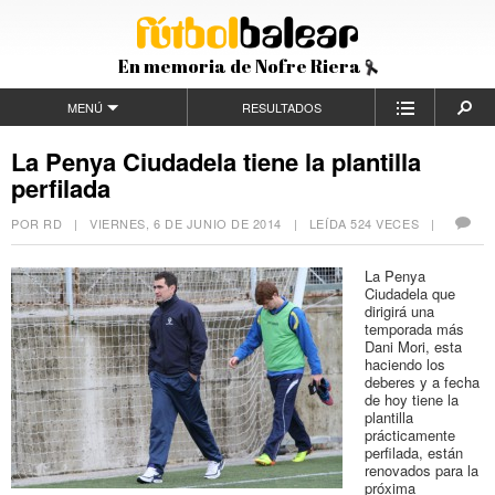
En memoria de Nofre Riera
MENÚ
RESULTADOS
La Penya Ciudadela tiene la plantilla
perfilada
POR RD |
VIERNES, 6 DE JUNIO DE 2014
| LEÍDA 524 VECES |
La Penya
Ciudadela que
dirigirá una
temporada más
Dani Mori, esta
haciendo los
deberes y a fecha
de hoy tiene la
plantilla
prácticamente
perfilada, están
renovados para la
próxima