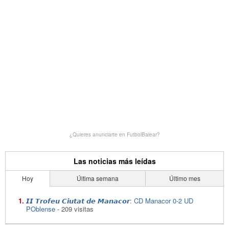
¿Quieres anunciarte en FutbolBalear?
Las noticias más leídas
Hoy
Última semana
Último mes
𝙄𝙄 𝙏𝙧𝙤𝙛𝙚𝙪 𝘾𝙞𝙪𝙩𝙖𝙩 𝙙𝙚 𝙈𝙖𝙣𝙖𝙘𝙤𝙧: CD Manacor 0-2 UD
POblense
- 209 visitas