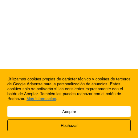
Utilizamos cookies propias de carácter técnico y cookies de terceros
de Google Adsense para la personalización de anuncios. Estas
cookies solo se activarán si las consientes expresamente con el
botón de Aceptar. También las puedes rechazar con el botón de
Rechazar.
Más información
.
© 2009 - 2026 Soluciones Corporativas IP, SL.
Aceptar
Todos los derechos reservados.
Rechazar
Aviso legal
Cookies
Acerca de nosotros
Contacto
Anúnciate en
FútbolBalear