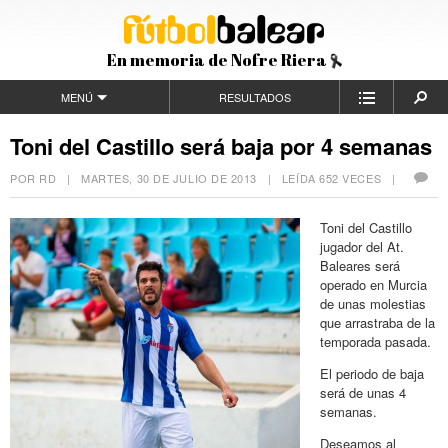
En memoria de Nofre Riera
MENÚ
RESULTADOS
Toni del Castillo será baja por 4 semanas
POR RD |
MARTES, 30 DE JULIO DE 2013
| LEÍDA 652 VECES |
Toni del Castillo
jugador del At.
Baleares será
operado en Murcia
de unas molestias
que arrastraba de la
temporada pasada.
El periodo de baja
será de unas 4
semanas.
Deseamos al