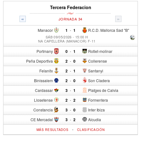
Tercera Federacion
«
»
JORNADA 34
Manacor
1
-
1
R.C.D. Mallorca Sad "B"
SÁB 09/05/2026 - 15:00 H
NA CAPELLERA (MANACOR) F-11
Portmany
0
-
1
Rotlet-molinar
Peña Deportiva
2
-
0
Collerense
Felanitx
2
-
1
Santanyi
Binissalem
2
-
0
Son Cladera
Cardassar
3
-
1
Platges de Calvia
Llosetense
2
-
2
Formentera
Constancia
3
-
0
Inter Ibiza
CE Mercadal
3
-
2
Alcudia
-
MÁS RESULTADOS
CLASIFICACIÓN