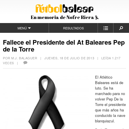
En memoria de Nofre Riera
MENÚ
RESULTADOS
Fallece el Presidente del At Baleares Pep
de la Torre
POR M.J. BALAGUER |
JUEVES, 18 DE JULIO DE 2013
| LEÍDA 1.217
VECES |
El Atlético
Baleares está de
luto. Se ha
marchado para no
volver Pep De la
Torre el presidente
que más años ha
conducido la nave
blanquiazul.