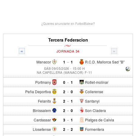
¿Quieres anunciarte en FutbolBalear?
Tercera Federacion
«
»
JORNADA 34
Manacor
1
-
1
R.C.D. Mallorca Sad "B"
SÁB 09/05/2026 - 15:00 H
NA CAPELLERA (MANACOR) F-11
Portmany
0
-
1
Rotlet-molinar
Peña Deportiva
2
-
0
Collerense
Felanitx
2
-
1
Santanyi
Binissalem
2
-
0
Son Cladera
Cardassar
3
-
1
Platges de Calvia
Llosetense
2
-
2
Formentera