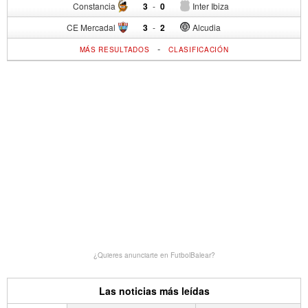
Constancia
3
-
0
Inter Ibiza
CE Mercadal
3
-
2
Alcudia
-
MÁS RESULTADOS
CLASIFICACIÓN
¿Quieres anunciarte en FutbolBalear?
Las noticias más leídas