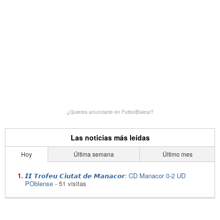
¿Quieres anunciarte en FutbolBalear?
Las noticias más leídas
Hoy
Última semana
Último mes
𝙄𝙄 𝙏𝙧𝙤𝙛𝙚𝙪 𝘾𝙞𝙪𝙩𝙖𝙩 𝙙𝙚 𝙈𝙖𝙣𝙖𝙘𝙤𝙧: CD Manacor 0-2 UD
POblense
- 51 visitas