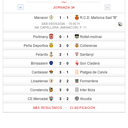
«
»
JORNADA 34
Manacor
1
-
1
R.C.D. Mallorca Sad "B"
SÁB 09/05/2026 - 15:00 H
NA CAPELLERA (MANACOR) F-11
Portmany
0
-
1
Rotlet-molinar
Peña Deportiva
2
-
0
Collerense
Felanitx
2
-
1
Santanyi
Binissalem
2
-
0
Son Cladera
Cardassar
3
-
1
Platges de Calvia
Llosetense
2
-
2
Formentera
Constancia
3
-
0
Inter Ibiza
CE Mercadal
3
-
2
Alcudia
-
MÁS RESULTADOS
CLASIFICACIÓN