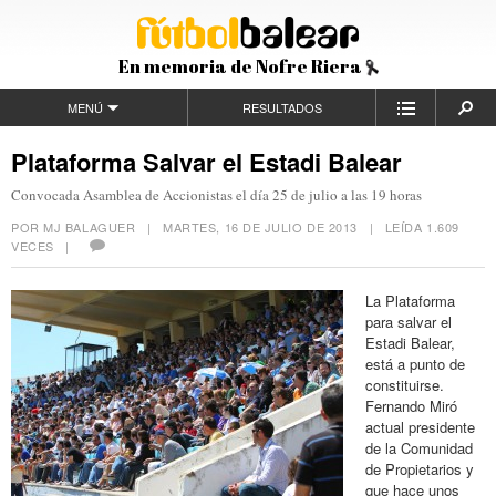
En memoria de Nofre Riera
MENÚ
RESULTADOS
Plataforma Salvar el Estadi Balear
Convocada Asamblea de Accionistas el día 25 de julio a las 19 horas
POR MJ BALAGUER |
MARTES, 16 DE JULIO DE 2013
| LEÍDA 1.609
VECES |
La Plataforma
para salvar el
Estadi Balear,
está a punto de
constituirse.
Fernando Miró
actual presidente
de la Comunidad
de Propietarios y
que hace unos