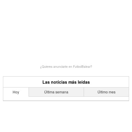
¿Quieres anunciarte en FutbolBalear?
Las noticias más leídas
Hoy
Última semana
Último mes