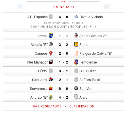
«
»
JORNADA 34
C.E. Esporles
4
-
0
Rtvº La Victoria
DOM 17/05/2026 - 17:00 H
CAMP MUN SON QUINT ( ESPORLES) F-11
Arenal
1
-
1
Santa Catalina Atº
Alcudia "B"
3
-
2
Sineu
Campos
2
-
0
Platges de Calvia "B"
Inter Manacor
1
-
2
Ferriolense
PÒrtol
3
-
1
C.F. SÓller
Sant Jordi
2
-
1
AtlÉtico Rafal
Serverense
10
-
0
Son VerÍ
Andratx "B"
4
-
2
Alaro
-
MÁS RESULTADOS
CLASIFICACIÓN