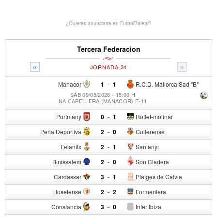
¿Quieres anunciarte en FutbolBalear?
Tercera Federacion
«
»
JORNADA 34
Manacor
1
-
1
R.C.D. Mallorca Sad "B"
SÁB 09/05/2026 - 15:00 H
NA CAPELLERA (MANACOR) F-11
Portmany
0
-
1
Rotlet-molinar
Peña Deportiva
2
-
0
Collerense
Felanitx
2
-
1
Santanyi
Binissalem
2
-
0
Son Cladera
Cardassar
3
-
1
Platges de Calvia
Llosetense
2
-
2
Formentera
Constancia
3
-
0
Inter Ibiza