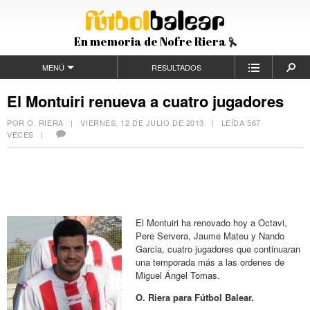
En memoria de Nofre Riera
MENÚ
RESULTADOS
El Montuiri renueva a cuatro jugadores
POR O. RIERA |
VIERNES, 12 DE JULIO DE 2013
| LEÍDA 567
VECES |
El Montuiri ha renovado hoy a Octavi,
Pere Servera, Jaume Mateu y Nando
Garcia, cuatro jugadores que continuaran
una temporada más a las ordenes de
Miguel Ángel Tomas.
O. Riera para Fútbol Balear.