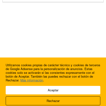
Utilizamos cookies propias de carácter técnico y cookies de terceros
de Google Adsense para la personalización de anuncios. Estas
cookies solo se activarán si las consientes expresamente con el
botón de Aceptar. También las puedes rechazar con el botón de
Rechazar.
Más información
.
© 2009 - 2026 Soluciones Corporativas IP, SL.
Aceptar
Todos los derechos reservados.
Rechazar
Aviso legal
Cookies
Acerca de nosotros
Contacto
Anúnciate en
FútbolBalear