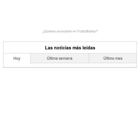
¿Quieres anunciarte en FutbolBalear?
Las noticias más leídas
Hoy
Última semana
Último mes