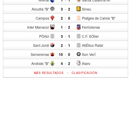
Alcudia "B"
3
-
2
Sineu
Campos
2
-
0
Platges de Calvia "B"
Inter Manacor
1
-
2
Ferriolense
PÒrtol
3
-
1
C.F. SÓller
Sant Jordi
2
-
1
AtlÉtico Rafal
Serverense
10
-
0
Son VerÍ
Andratx "B"
4
-
2
Alaro
-
MÁS RESULTADOS
CLASIFICACIÓN