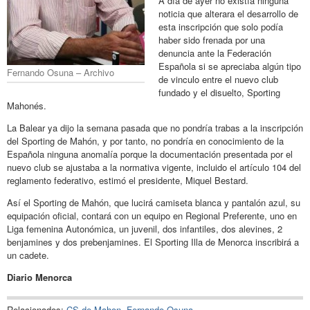
A día de ayer no existía ninguna
noticia que alterara el desarrollo de
esta inscripción que solo podía
haber sido frenada por una
denuncia ante la Federación
Española si se apreciaba algún tipo
Fernando Osuna – Archivo
de vinculo entre el nuevo club
fundado y el disuelto, Sporting
Mahonés.
La Balear ya dijo la semana pasada que no pondría trabas a la inscripción
del Sporting de Mahón, y por tanto, no pondría en conocimiento de la
Española ninguna anomalía porque la documentación presentada por el
nuevo club se ajustaba a la normativa vigente, incluido el artículo 104 del
reglamento federativo, estimó el presidente, Miquel Bestard.
Así el Sporting de Mahón, que lucirá camiseta blanca y pantalón azul, su
equipación oficial, contará con un equipo en Regional Preferente, uno en
Liga femenina Autonómica, un juvenil, dos infantiles, dos alevines, 2
benjamines y dos prebenjamines. El Sporting Illa de Menorca inscribirá a
un cadete.
Diario Menorca
Relacionados:
CS de Mahon
,
Fernando Osuna