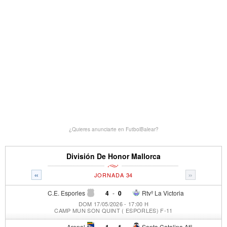
¿Quieres anunciarte en FutbolBalear?
División De Honor Mallorca
«
»
JORNADA 34
C.E. Esporles
4
-
0
Rtvº La Victoria
DOM 17/05/2026 - 17:00 H
CAMP MUN SON QUINT ( ESPORLES) F-11
Arenal
1
-
1
Santa Catalina Atº