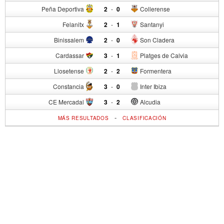
Peña Deportiva
2
-
0
Collerense
Felanitx
2
-
1
Santanyi
Binissalem
2
-
0
Son Cladera
Cardassar
3
-
1
Platges de Calvia
Llosetense
2
-
2
Formentera
Constancia
3
-
0
Inter Ibiza
CE Mercadal
3
-
2
Alcudia
-
MÁS RESULTADOS
CLASIFICACIÓN