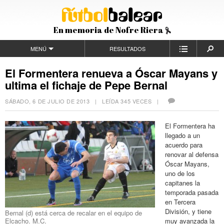
En memoria de Nofre Riera
MENÚ
RESULTADOS
El Formentera renueva a Óscar Mayans y
ultima el fichaje de Pepe Bernal
SÁBADO, 6 DE JULIO DE 2013
| LEÍDA 345 VECES |
El Formentera ha
llegado a un
acuerdo para
renovar al defensa
Óscar Mayans,
uno de los
capitanes la
temporada pasada
en Tercera
División, y tiene
Bernal (d) está cerca de recalar en el equipo de
Elcacho. M.C.
muy avanzada la