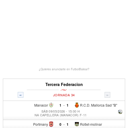
¿Quieres anunciarte en FutbolBalear?
Tercera Federacion
«
»
JORNADA 34
Manacor
1
-
1
R.C.D. Mallorca Sad "B"
SÁB 09/05/2026 - 15:00 H
NA CAPELLERA (MANACOR) F-11
Portmany
0
-
1
Rotlet-molinar