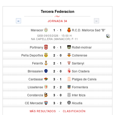
Tercera Federacion
«
»
JORNADA 34
Manacor
1
-
1
R.C.D. Mallorca Sad "B"
SÁB 09/05/2026 - 15:00 H
NA CAPELLERA (MANACOR) F-11
Portmany
0
-
1
Rotlet-molinar
Peña Deportiva
2
-
0
Collerense
Felanitx
2
-
1
Santanyi
Binissalem
2
-
0
Son Cladera
Cardassar
3
-
1
Platges de Calvia
Llosetense
2
-
2
Formentera
Constancia
3
-
0
Inter Ibiza
CE Mercadal
3
-
2
Alcudia
-
MÁS RESULTADOS
CLASIFICACIÓN